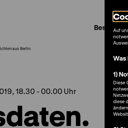
Coo
Besuch
Auf un
notwen
Auswer
chten aus Berlin
Was 
1) N
Diese 
notwen
19, 18.30 - 00.00 Uhr
Netzwe
daten.
diese 
ändern
Websit