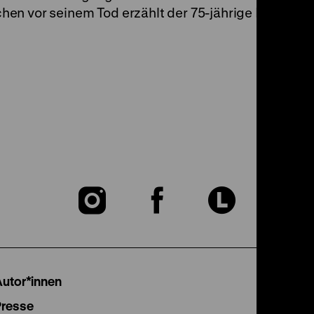
en vor seinem Tod erzählt der 75-jährige Fahrlehrer
Zu
Zu
Zu
unserer
unserer
unser
Instagram
Facebook
Lette
Autor*innen
Seite
Seite
Seite
Presse