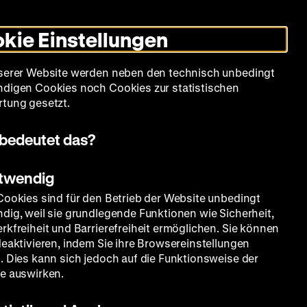
Leichte
Gebärdensprache
Suche
Heute +
Deutsch
Englisch
DHM
Dunklen
De
En
Sprache
Modus
kie Einstellungen
umschalten
Spielplan
Filmreihen
Über uns
serer Website werden neben den technisch unbedingt
digen Cookies noch Cookies zur statistischen
tung gesetzt.
bedeutet das?
otwendig
Cookies sind für den Betrieb der Website unbedingt
dig, weil sie grundlegende Funktionen wie Sicherheit,
rkfreiheit und Barrierefreiheit ermöglichen. Sie können
deaktivieren, indem Sie ihre Browsereinstellungen
. Dies kann sich jedoch auf die Funktionsweise der
e auswirken.