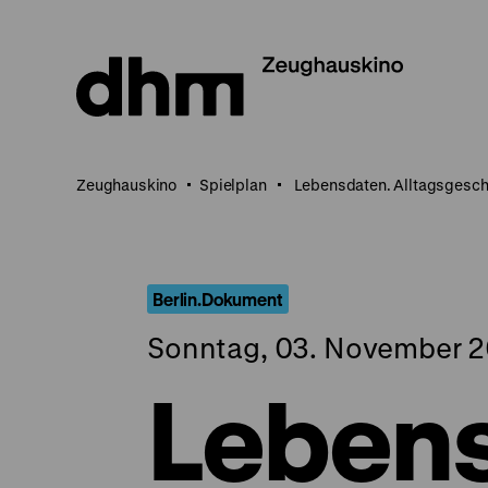
Direkt
zum
Seiteninhalt
springen
Zeughauskino
Spielplan
Lebensdaten. Alltagsgeschi
Berlin.Dokument
Sonntag, 03. November 20
Lebens