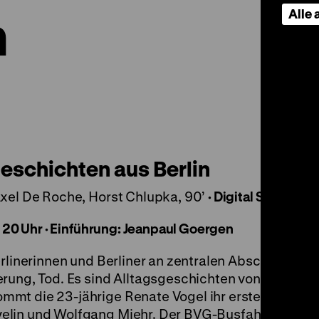
n
Alle
eschichten aus Berlin
Axel De Roche, Horst Chlupka, 90’
·
Digital SD
m 20 Uhr
·
Einführung: Jeanpaul Goergen
rlinerinnen und Berliner an zentralen Abschnitten i
erung, Tod. Es sind Alltagsgeschichten von Normalb
mt die 23-jährige Renate Vogel ihr erstes Kind. I
elin und Wolfgang Miehr. Der BVG-Busfahrer Alex 