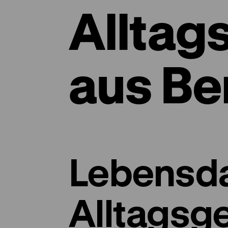
Alltag
aus Ber
Lebensda
Alltagsg