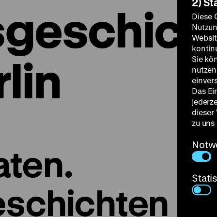
2) St
sgeschich
Diese 
Nutzun
Websit
kontin
lin
Sie kö
nutzen.
einver
Das Ei
jederz
dieser
zu uns
Notw
ten.
Stati
eschichten