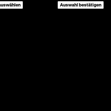
 auswählen
Auswahl bestätigen
hres
ürgern.
m
Lorenz