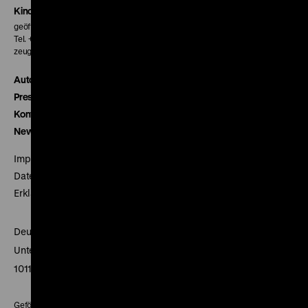
Kinokasse
geöffnet 30 Minuten vor Beginn der ersten Vorstellung
Tel. + 49 30 20304-770
zeughauskino@dhm.de
Autor*innen
Presse
Kontakt
Newsletter
Impressum
Datenschutz
Erklärung digitale Barrierefreiheit
Deutsches Historisches Museum
Unter den Linden 2
10117 Berlin
Gefördert mit Mitteln des Beauftragten der Bundesregierung für