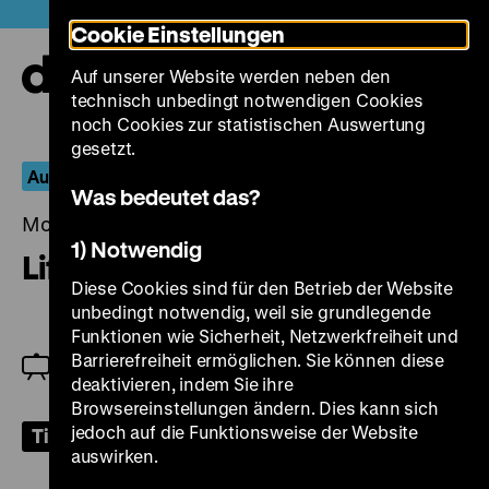
Direkt
Heute +
Cookie Einstellungen
zum
Seiteninhalt
Auf unserer Website werden neben den
springen
Navi
technisch unbedingt notwendigen Cookies
auf-
und
noch Cookies zur statistischen Auswertung
zuk
gesetzt.
Auf Station und unter Tage
Was bedeutet das?
Montag, 12. Februar 2024, 19.00 Uhr
1) Notwendig
Life Unrehearsed
Diese Cookies sind für den Betrieb der Website
unbedingt notwendig, weil sie grundlegende
Funktionen wie Sicherheit, Netzwerkfreiheit und
Zu Gast: Verein Koreanischer
Barrierefreiheit ermöglichen. Sie können diese
Krankenschwestern und -pfleger sowie -
deaktivieren, indem Sie ihre
pflegehelferinnen und -helfer
Browsereinstellungen ändern. Dies kann sich
jedoch auf die Funktionsweise der Website
Tickets
auswirken.