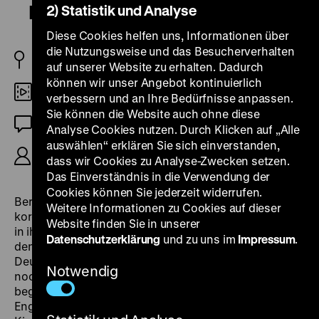
Life Unrehearsed
2) Statistik und Analyse
Diese Cookies helfen uns, Informationen über
die Nutzungsweise und das Besucherverhalten
D 2022
auf unserer Website zu erhalten. Dadurch
können wir unser Angebot kontinuierlich
DCP
verbessern und an Ihre Bedürfnisse anpassen.
Sie können die Website auch ohne diese
OmeU
Analyse Cookies nutzen. Durch Klicken auf „Alle
auswählen“ erklären Sie sich einverstanden,
R/K: Jieun Banpark, 80’
dass wir Cookies zu Analyse-Zwecken setzen.
Das Einverständnis in die Verwendung der
Cookies können Sie jederzeit widerrufen.
Berlin 2019. Unter dem Pseudonym Kahlo begleitet die
Weitere Informationen zu Cookies auf dieser
koreanische Filmemacherin Jieun Banpark zwei Frauen
Website finden Sie in unserer
in ihrem Alltag. Soohyun Lee und In-Sun Kim kamen in
Datenschutzerklärung
und zu uns im
Impressum
.
den 1970er Jahren als Krankenschwestern nach
Deutschland und lernten sich 1986 kennen, als Kim
Notwendig
noch verheiratet war. Trotz großer Schwierigkeiten
begannen sie ein gemeinsames Leben in Berlin. Ihr
Engagement in der Nachbarschaft und der