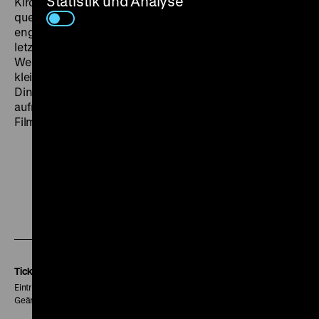
Statistik und Analyse
Kirchengemeinde wie auch ihr feministischer und
queerer Aktivismus in Deutschland und Südkorea sind
eng verwoben mit den Erfahrungen, die sie in den
letzten 50 Jahren als lesbisches Paar gemacht haben.
Welche Bilder bleiben?
Life Unrehearsed
sucht die
kleinen Momente im Alltag, leicht zu übersehende
Dinge, die von Vergangenem erzählen. Ein
aufmerksames Portrait zweier Frauen und zugleich ein
Film über das Altern in Deutschland. (ejk)
Zu
Zu
Zu
unserer
unserer
unserer
Instagram
Facebook
Letterboxd
Seite
Seite
Seite
Tickets
Eintritt 5 €
Geänderte Preise sind im Programm vermerkt.