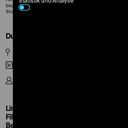
Statistik und Analyse
begleitet das Pantomime-Theater Berlin bei einem
Straßenumzug. (jg)
Durch Zilles Gegend geloofen
DDR 1983
Digital HD
R: Ernst Cantzler, B: Heinz Kahlau, M: Reinhard
Lakomy, 31‘
Links und rechts der Schönhauser.
Filmplauderei um die bekannte
Berliner Straße