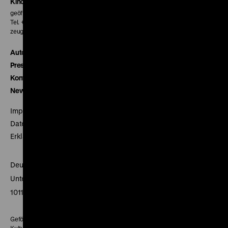
Kinokasse
geöffnet 30 Minuten vor Beginn der ersten Vorstellung
Tel. + 49 30 20304-770
zeughauskino@dhm.de
Autor*innen
Presse
Kontakt
Newsletter
Impressum
Datenschutz
Erklärung digitale Barrierefreiheit
Deutsches Historisches Museum
Unter den Linden 2
10117 Berlin
Gefördert mit Mitteln des Beauftragten der Bundesregierung für