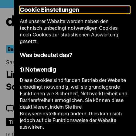
Direkt
Heute +
Cookie Einstellungen
zum
Seiteninhalt
Auf unserer Website werden neben den
springen
Navi
technisch unbedingt notwendigen Cookies
auf-
und
noch Cookies zur statistischen Auswertung
zuk
gesetzt.
Berlin.Dokument
Was bedeutet das?
Samstag, 08. April 2023, 17.30 Uhr
1) Notwendig
Links und rechts der
Diese Cookies sind für den Betrieb der Website
Schönhauser Allee
unbedingt notwendig, weil sie grundlegende
Funktionen wie Sicherheit, Netzwerkfreiheit und
Barrierefreiheit ermöglichen. Sie können diese
deaktivieren, indem Sie ihre
Jeanpaul Goergen
Browsereinstellungen ändern. Dies kann sich
jedoch auf die Funktionsweise der Website
Tickets
auswirken.
In
Durch Zilles Gegend geloofen
(1983) erkundet der