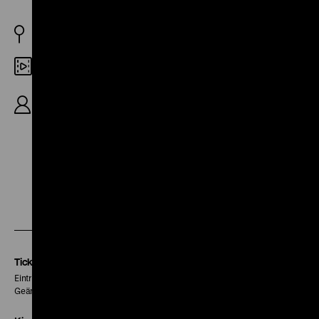
DDR 1983
Digital HD
DDR 1983, R: Armin Greim, Moderation: Jaecki
Schwarz, 60‘
Zu
Zu
Zu
unserer
unserer
unserer
Instagram
Facebook
Letterboxd
Seite
Seite
Seite
Tickets
Eintritt 5 €
Geänderte Preise sind im Programm vermerkt.