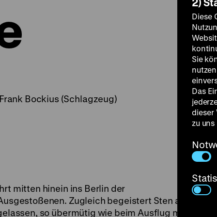
2) St
e
Diese 
Nutzun
Websit
kontin
Sie kö
nutzen.
einver
Das Ei
 Frank Bockius (Schlagzeug)
jederz
dieser
zu uns
Notw
Stati
rt mitten hinein ins Berlin der
 Ausgestoßenen. Zugleich begeistert Sten als
sgelassen, so übermütig wie beim Ausflug mit