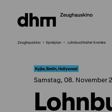
Direkt
zum
Seiteninhalt
springen
Zeughauskino
Spielplan
Lohnbuchhalter Kremke
Kyjiw, Berlin, Hollywood
Samstag, 08. November 2
Lohnbu