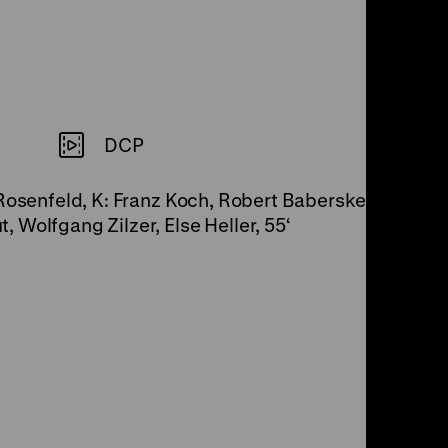
DCP
 Rosenfeld, K: Franz Koch, Robert Baberske, D: Herm
 Wolfgang Zilzer, Else Heller, 55‘