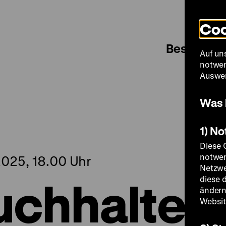
Coo
Besuch
Auf un
notwen
Auswer
Was 
1) N
Diese 
notwen
025, 18.00 Uhr
Netzwe
chhalter
diese 
ändern
Websit