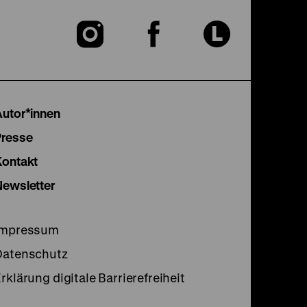
Zu
Zu
Zu
unserer
unserer
unser
Instagram
Facebook
Lette
Autor*innen
Seite
Seite
Seite
Presse
Kontakt
Newsletter
Impressum
Datenschutz
rklärung digitale Barrierefreiheit