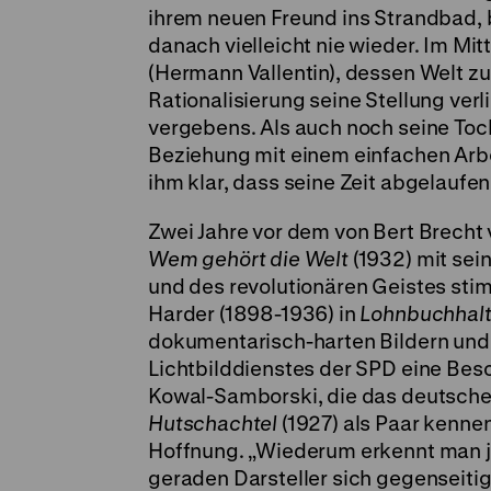
ihrem neuen Freund ins Strandbad, 
danach vielleicht nie wieder. Im Mit
(Hermann Vallentin), dessen Welt z
Rationalisierung seine Stellung verl
vergebens. Als auch noch seine Toc
Beziehung mit einem einfachen Arbe
ihm klar, dass seine Zeit abgelaufen 
Zwei Jahre vor dem von Bert Brecht 
Wem gehört die Welt
(1932) mit sei
und des revolutionären Geistes stim
Harder (1898-1936) in
Lohnbuchhal
dokumentarisch-harten Bildern und M
Lichtbilddienstes der SPD eine Bes
Kowal-Samborski, die das deutsche
Hutschachtel
(1927) als Paar kennen
Hoffnung. „Wiederum erkennt man je
geraden Darsteller sich gegenseitig e