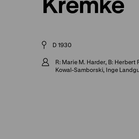
Kremke
D 1930
R: Marie M. Harder, B: Herbert
Kowal-Samborski, Inge Landgut,