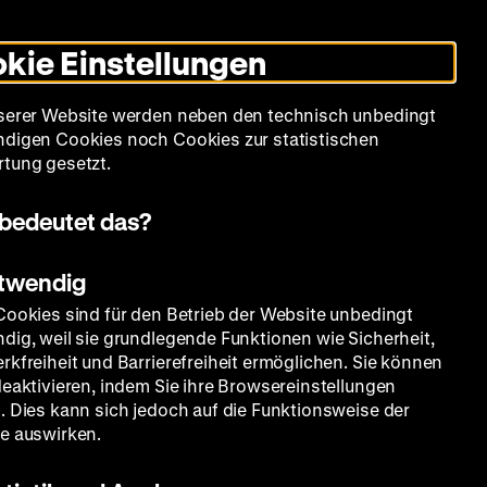
Leichte
Gebärdensprache
Suche
Heute +
Deutsch
Englisch
DHM
Dunklen
De
En
Sprache
Modus
kie Einstellungen
umschalten
Spielplan
Filmreihen
Über uns
serer Website werden neben den technisch unbedingt
digen Cookies noch Cookies zur statistischen
tung gesetzt.
bedeutet das?
otwendig
Cookies sind für den Betrieb der Website unbedingt
dig, weil sie grundlegende Funktionen wie Sicherheit,
rkfreiheit und Barrierefreiheit ermöglichen. Sie können
deaktivieren, indem Sie ihre Browsereinstellungen
. Dies kann sich jedoch auf die Funktionsweise der
e auswirken.