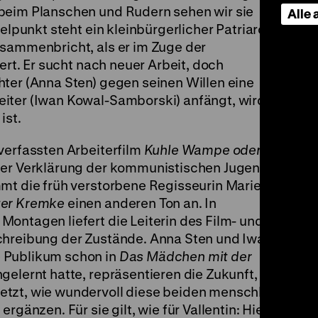
beim Planschen und Rudern sehen wir sie
Alle
telpunkt steht ein kleinbürgerlicher Patriarch
usammenbricht, als er im Zuge der
iert. Er sucht nach neuer Arbeit, doch
hter (Anna Sten) gegen seinen Willen eine
iter (Iwan Kowal-Samborski) anfängt, wird
ist.
verfassten Arbeiterfilm
Kuhle Wampe oder
ner Verklärung der kommunistischen Jugend
mt die früh verstorbene Regisseurin Marie M.
ter Kremke
einen anderen Ton an. In
ontagen liefert die Leiterin des Film- und
chreibung der Zustände. Anna Sten und Iwan
 Publikum schon in
Das Mädchen mit der
gelernt hatte, repräsentieren die Zukunft, die
tzt, wie wundervoll diese beiden menschlich
rgänzen. Für sie gilt, wie für Vallentin: Hier