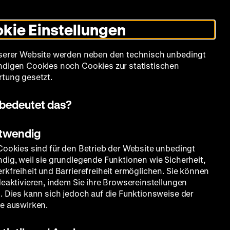
Leichte
Gebärdensprache
Suche
Heute +
Deutsch
Englisch
DHM
Dunklen
De
En
Sprache
Modus
kie Einstellungen
umschalten
Spielplan
Filmreihen
Über uns
serer Website werden neben den technisch unbedingt
digen Cookies noch Cookies zur statistischen
tung gesetzt.
bedeutet das?
otwendig
Cookies sind für den Betrieb der Website unbedingt
dig, weil sie grundlegende Funktionen wie Sicherheit,
rkfreiheit und Barrierefreiheit ermöglichen. Sie können
deaktivieren, indem Sie ihre Browsereinstellungen
. Dies kann sich jedoch auf die Funktionsweise der
e auswirken.