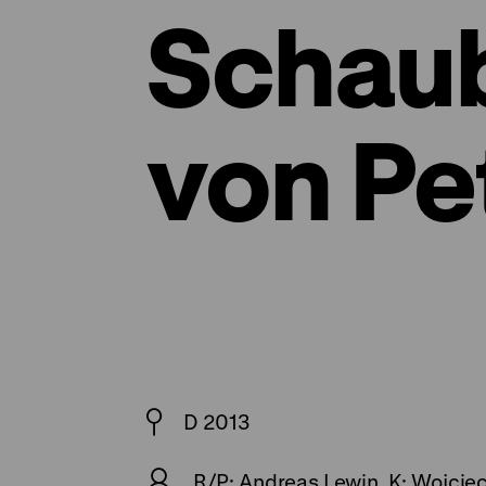
Schau
von Pe
D 2013
R/P: Andreas Lewin, K: Wojciec