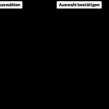
 auswählen
Auswahl bestätigen
ersten
1970
m
 von ‘68
en
zu dem
 haben.
ngen
chichte
 dem