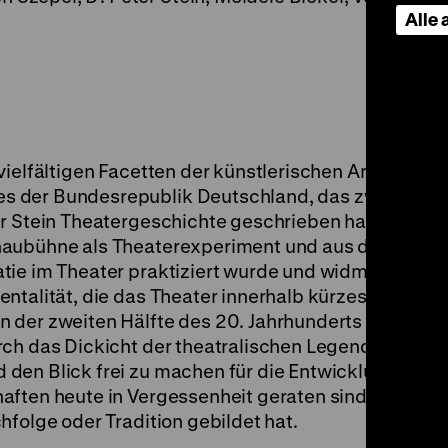
Alle
vielfältigen Facetten der künstlerischen Arbeit des 
s der Bundesrepublik Deutschland, das zwischen 
r Stein Theatergeschichte geschrieben hat. Der Fil
haubühne als Theaterexperiment und aus dem Geist
tie im Theater praktiziert wurde und widmet sich d
ntalität, die das Theater innerhalb kürzester Zeit 
n der zweiten Hälfte des 20. Jahrhunderts gemacht
rch das Dickicht der theatralischen Legendenbildu
den Blick frei zu machen für die Entwicklungsges
aften heute in Vergessenheit geraten sind und aus
hfolge oder Tradition gebildet hat.