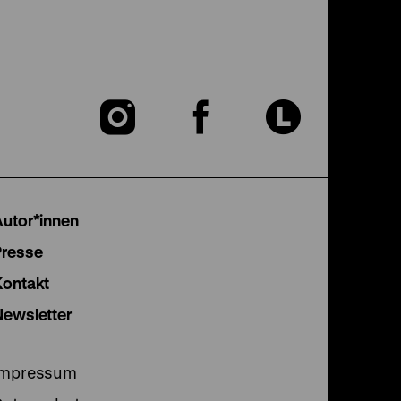
Zu
Zu
Zu
unserer
unserer
unser
Instagram
Facebook
Lette
Autor*innen
Seite
Seite
Seite
Presse
Kontakt
Newsletter
Impressum