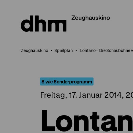
Direkt
zum
Seiteninhalt
springen
Zeughauskino
Spielplan
Lontano – Die Schaubühne v
S wie Sonderprogramm
Freitag, 17. Januar 2014, 
Lontan