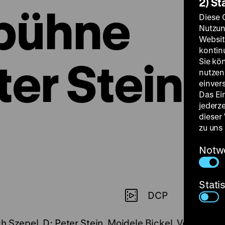
2) St
bühne
Diese 
Nutzun
Websit
kontin
ter Stein
Sie kö
nutzen.
einver
Das Ei
jederz
dieser
zu uns
Notw
Stati
DCP
h Szepel, D: Peter Stein, Moidele Bickel, Volker B