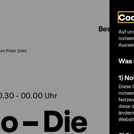
Coo
Besuch
Auf un
notwen
Auswer
on Peter Stein
Was 
1) N
Diese 
notwen
20.30 - 00.00 Uhr
Netzwe
o – Die
diese 
ändern
Websit