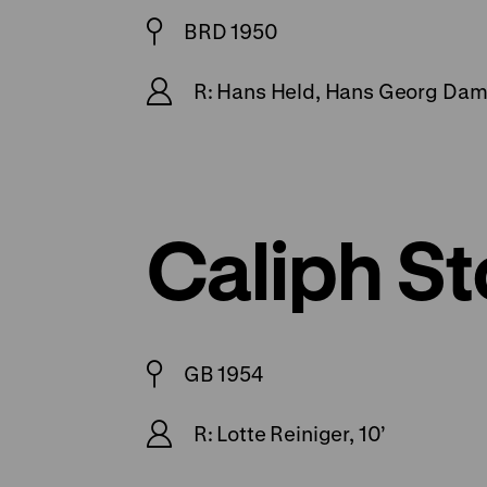
BRD 1950
R: Hans Held, Hans Georg Dam
Caliph St
GB 1954
R: Lotte Reiniger, 10’