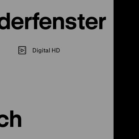
erfenster
Digital HD
rch