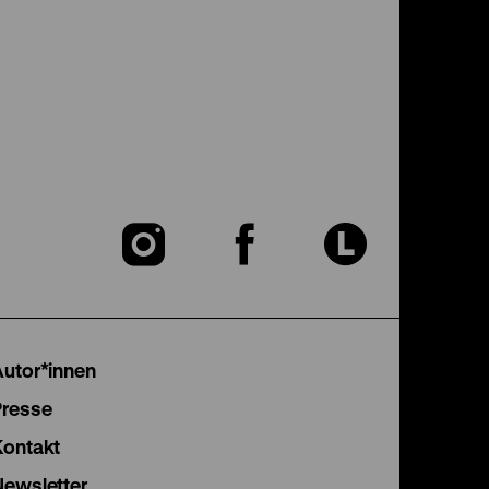
Zu
Zu
Zu
unserer
unserer
unser
Instagram
Facebook
Lette
Autor*innen
Seite
Seite
Seite
Presse
Kontakt
Newsletter