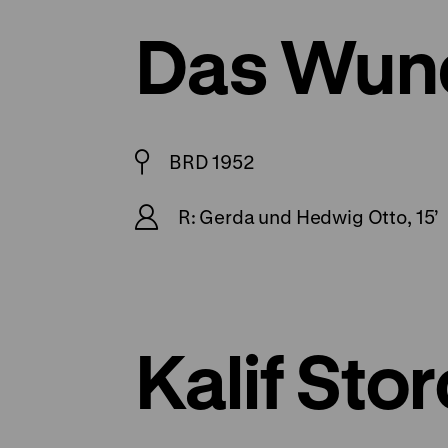
Das Wund
BRD 1952
R: Gerda und Hedwig Otto, 15’
Kalif Sto