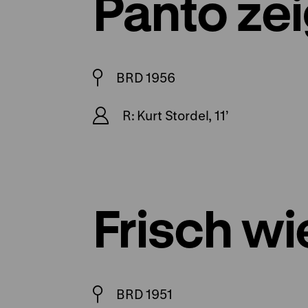
Panto zei
BRD 1956
R: Kurt Stordel, 11’
Frisch w
BRD 1951