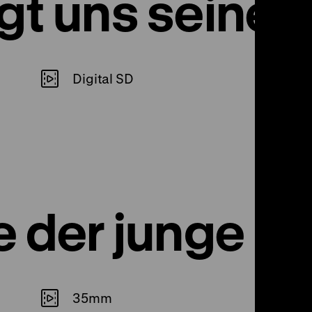
gt uns seinen
Digital SD
ie der junge 
35mm