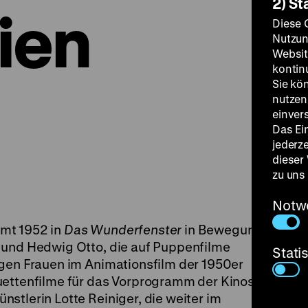
2) St
ien
Diese 
Nutzun
Websit
kontin
Sie kö
nutzen.
einver
Das Ei
jederz
dieser
zu uns
Notw
mt 1952 in
Das Wunderfenster
in Bewegung.
 und Hedwig Otto, die auf Puppenfilme
Stati
igen Frauen im Animationsfilm der 1950er
uettenfilme für das Vorprogramm der Kinos
stlerin Lotte Reiniger, die weiter im