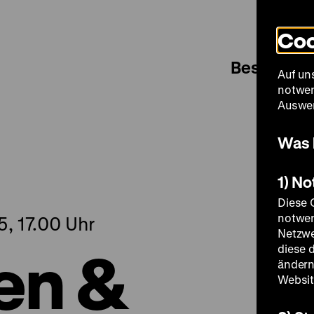
Coo
Besuch
Auf un
notwen
Auswer
Was 
1) N
Diese 
notwen
, 17.00 Uhr
Netzwe
en &
diese 
ändern
Websit