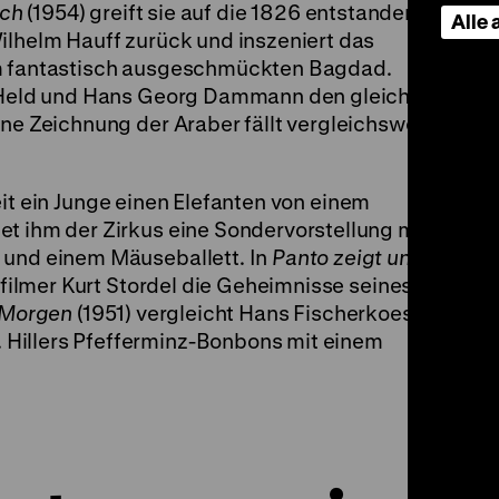
rch
(1954) greift sie auf die 1826 entstandene
Alle
ilhelm Hauff zurück und inszeniert das
im fantastisch ausgeschmückten Bagdad.
ns Held und Hans Georg Dammann den gleichen
ine Zeichnung der Araber fällt vergleichsweise
eit ein Junge einen Elefanten von einem
et ihm der Zirkus eine Sondervorstellung mit
 und einem Mäuseballett. In
Panto zeigt uns
kfilmer Kurt Stordel die Geheimnisse seines
e Morgen
(1951) vergleicht Hans Fischerkoesen
Hillers Pfefferminz-Bonbons mit einem