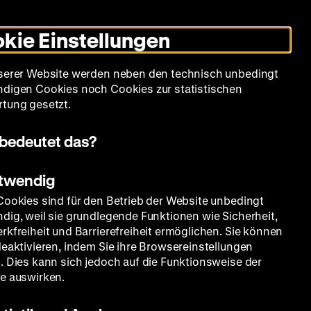
Leichte
Gebärdensprache
Suche
Heute +
Deutsch
Englisch
DHM
Dunklen
De
En
Sprache
Modus
kie Einstellungen
umschalten
Spielplan
Filmreihen
Über uns
serer Website werden neben den technisch unbedingt
digen Cookies noch Cookies zur statistischen
tung gesetzt.
bedeutet das?
otwendig
Cookies sind für den Betrieb der Website unbedingt
dig, weil sie grundlegende Funktionen wie Sicherheit,
rkfreiheit und Barrierefreiheit ermöglichen. Sie können
deaktivieren, indem Sie ihre Browsereinstellungen
. Dies kann sich jedoch auf die Funktionsweise der
e auswirken.