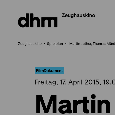
Direkt
zum
Seiteninhalt
springen
Zeughauskino
Spielplan
Martin Luther, Thomas Münt
FilmDokument
Freitag, 17. April 2015, 19
Martin 