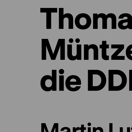
Thoma
Müntze
die DD
Martin Lu