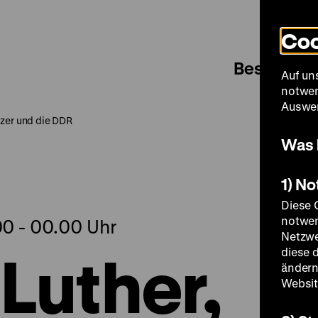
Coo
Besuch
Auf un
notwen
Auswer
zer und die DDR
Was 
1) N
Diese 
notwen
.00 - 00.00 Uhr
Netzwe
Luther,
diese 
ändern
Websit