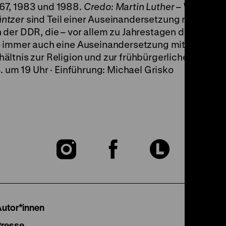
67, 1983 und 1988.
Credo: Martin Luther – Wittenber
ntzer
sind Teil einer Auseinandersetzung mit dem
 der DDR, die – vor allem zu Jahrestagen der Refor
– immer auch eine Auseinandersetzung mit der Deu
ltnis zur Religion und zur frühbürgerlichen Revolu
. um 19 Uhr · Einführung: Michael Grisko
Zu
Zu
Zu
unserer
unserer
unser
Instagram
Facebook
Lette
Autor*innen
Presse