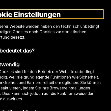
Leichte
Gebärdensprache
Suche
Heute +
Deutsch
Englisch
DHM
Dunklen
De
En
Sprache
Modus
kie Einstellungen
umschalten
Spielplan
Filmreihen
Über uns
serer Website werden neben den technisch unbedingt
digen Cookies noch Cookies zur statistischen
tung gesetzt.
bedeutet das?
otwendig
Cookies sind für den Betrieb der Website unbedingt
dig, weil sie grundlegende Funktionen wie Sicherheit,
rkfreiheit und Barrierefreiheit ermöglichen. Sie können
deaktivieren, indem Sie ihre Browsereinstellungen
. Dies kann sich jedoch auf die Funktionsweise der
e auswirken.