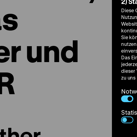
2) St
s
Diese 
Nutzun
Websit
kontin
r und
Sie kö
nutzen.
einver
Das Ei
jederz
R
dieser
zu uns
Notw
Stati
ther,