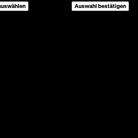
 auswählen
Auswahl bestätigen
nfred
ther
ntzer