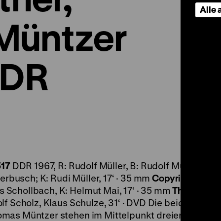
Alle
Müntzer
DDR
517
DDR 1967, R: Rudolf Müller, B: Rudolf Müller, Ma
terbusch; K: Rudi Müller, 17‘ · 35 mm
Copyright by Lu
Schollbach, K: Helmut Mai, 17‘ · 35 mm
Thomas Mü
lf Scholz, Klaus Schulze, 31‘ · DVD Die beiden
omas Müntzer stehen im Mittelpunkt dreier DEFA-