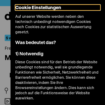
Direkt
Heute +
Cookie Einstellungen
zum
Seiteninhalt
Auf unserer Website werden neben den
springen
Navi
technisch unbedingt notwendigen Cookies
auf-
und
noch Cookies zur statistischen Auswertung
zuk
gesetzt.
S wie Sonderprogramm
Was bedeutet das?
Freitag, 03. Oktober 2014, 15.00 - 00.00 Uhr
1) Notwendig
Material
Diese Cookies sind für den Betrieb der Website
unbedingt notwendig, weil sie grundlegende
Funktionen wie Sicherheit, Netzwerkfreiheit und
Material
Barrierefreiheit ermöglichen. Sie können diese
deaktivieren, indem Sie ihre
Browsereinstellungen ändern. Dies kann sich
D 2009
jedoch auf die Funktionsweise der Website
auswirken.
DigiBeta