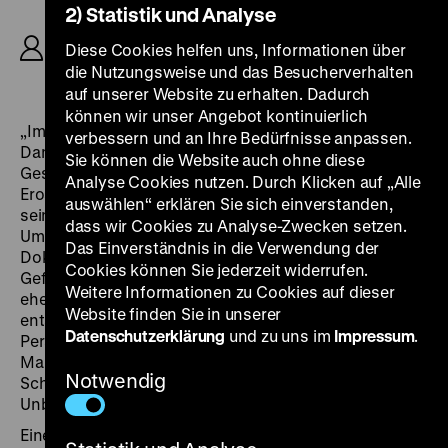
2) Statistik und Analyse
R: Thomas Heise, K: Peter Badel, Thomas Heise,
Sebastian Richter, Jutta Tränkle, Börres
Diese Cookies helfen uns, Informationen über
Weiffenbach, M: Charles Ives, 166'
die Nutzungsweise und das Besucherverhalten
auf unserer Website zu erhalten. Dadurch
können wir unser Angebot kontinuierlich
„Immer bleibt etwas übrig; ein Rest, der nicht aufgeht.
verbessern und an Ihre Bedürfnisse anpassen.
Dann liegen die Bilder herum und warten auf
Sie können die Website auch ohne diese
Geschichte.“ (Thomas Heise) Zwanzig Jahre nach der
Analyse Cookies nutzen. Durch Klicken auf „Alle
Erosion des DDR-Sozialismus legt ein Filmemacher
auswählen“ erklären Sie sich einverstanden,
seine persönliche Bilanz zu diesem historischen
dass wir Cookies zu Analyse-Zwecken setzen.
Umbruch und seinen unmittelbaren Folgen vor.
Das Einverständnis in die Verwendung der
Dokumentarische Szenen von Straßenkämpfen,
Cookies können Sie jederzeit widerrufen.
Gefängnisrevolten und Theaterproben werden mit
Weitere Informationen zu Cookies auf dieser
eher privaten Aufnahmen und scheinbar zufällig
Website finden Sie in unserer
entstandenen Bildsplittern verschnitten.
Datenschutzerklärung
und zu uns im
Impressum
.
Persönlichkeiten der Zeitgeschichte wie Fritz
Marquardt, Heiner Müller, Arno Wiszniewski, Johanna
Notwendig
Schall oder auch Egon Krenz stehen neben völlig
Unbekannten – und alle sind sie gleich wichtig.
Eine didaktische Klammer zwischen Figuren und