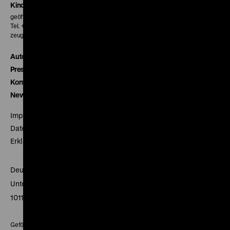
Kinokasse
geöffnet 30 Minuten vor Beginn der ersten Vorstellung
Tel. + 49 30 20304-770
zeughauskino@dhm.de
Autor*innen
Presse
Kontakt
Newsletter
Impressum
Datenschutz
Erklärung digitale Barrierefreiheit
Deutsches Historisches Museum
Unter den Linden 2
10117 Berlin
Gefördert mit Mitteln des Beauftragten der Bundesregierung für