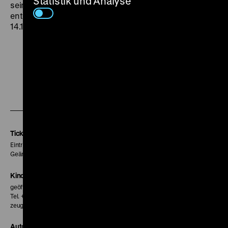
Statistik und Analyse
seinem Bette dahinwälzt, der Endstation Tränendrüse
entgegen“ (Wolfgang Ebert,
Kölner Stadt-Anzeiger
,
14.11.1956). (fl)
Zu
Zu
Zu
unserer
unserer
unserer
Instagram
Facebook
Letterboxd
Seite
Seite
Seite
Tickets
Eintritt 5 €
Geänderte Preise sind im Programm vermerkt.
Kinokasse
geöffnet 30 Minuten vor Beginn der ersten Vorstellung
Tel. + 49 30 20304-770
zeughauskino@dhm.de
Autor*innen