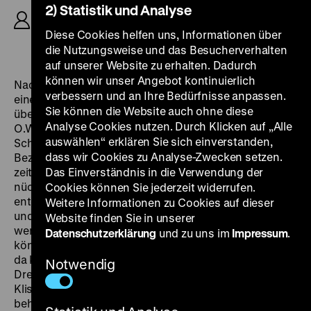
2) Statistik und Analyse
Falckenberg, Maria Matray, Klaus Hardt, K: Kurt
Hasse, D: O.W. Fischer, Hilde Krahl, Oliver Grimm,
Diese Cookies helfen uns, Informationen über
Peter Capell, 106‘
die Nutzungsweise und das Besucherverhalten
auf unserer Website zu erhalten. Dadurch
können wir unser Angebot kontinuierlich
Nach dem Scheitern einiger Wunschprojekte wie etwa
verbessern und an Ihre Bedürfnisse anpassen.
einer Verfilmung von Thomas Manns
Der Zauberberg
Sie können die Website auch ohne diese
übernahm Siodmak die Regie dieses Star-Vehikels für
Analyse Cookies nutzen. Durch Klicken auf „Alle
O.W. Fischer. Geschildert werden der Aufstieg eines
auswählen“ erklären Sie sich einverstanden,
Schauspielerehepaars und das Zerbrechen ihrer
dass wir Cookies zu Analyse-Zwecken setzen.
Beziehung an Erfolg, Eifersucht und Alkohol. Die
zeitgenössische Kritik reagierte zwiegespalten: „Der
Das Einverständnis in die Verwendung der
nüchterne Beobachter wird fotografische Reize
Cookies können Sie jederzeit widerrufen.
entdecken, schauspielerische Feinheiten aufspüren (…)
Weitere Informationen zu Cookies auf dieser
und wird vielleicht an der routinierten Arbeit Siodmaks
Website finden Sie in unserer
wenig nörgeln können. Und wird doch nicht umhin
Datenschutzerklärung
und zu uns im
Impressum
.
können, (…) am Zuckerguss zu kratzen – und siehe da:
da kommt ein spannungsloses, unwahrscheinliches
Notwendig
Drehbuch zum Vorschein, das mit bewährten
Klischees arbeitet, in Gefühlen schwelgt, Stimmungen
behäbig auskostet und sich träge wie der Gelbe Fluß in