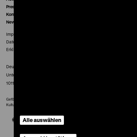
Presse
Kontakt
Newsletter
Impressum
Datenschutz
Erklärung digitale Barrierefreiheit
Deutsches Historisches Museum
Unter den Linden 2
10117 Berlin
Gefördert mit Mitteln des Beauftragten der Bundesregierung für
Kultur und Medien
Alle auswählen