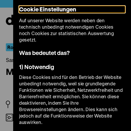
Direkt
Heute +
Cookie Einstellungen
zum
Seiteninhalt
Auf unserer Website werden neben den
springen
Navi
technisch unbedingt notwendigen Cookies
auf-
und
noch Cookies zur statistischen Auswertung
zuk
gesetzt.
Robert Siodmak
Was bedeutet das?
Samstag, 14. Juni 2014, 17.00 - 00.00 Uhr
1) Notwendig
Mein Vater, der Schauspieler
Diese Cookies sind für den Betrieb der Website
unbedingt notwendig, weil sie grundlegende
Funktionen wie Sicherheit, Netzwerkfreiheit und
Barrierefreiheit ermöglichen. Sie können diese
deaktivieren, indem Sie ihre
BRD 1956
Browsereinstellungen ändern. Dies kann sich
jedoch auf die Funktionsweise der Website
35mm
auswirken.
R: Robert Siodmak, P: Artur Brauner, B: Gina