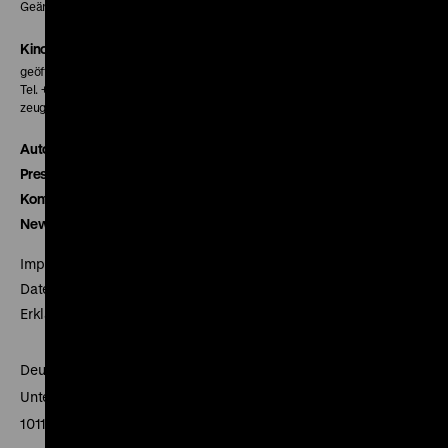
Geänderte Preise sind im Programm vermerkt.
Kinokasse
geöffnet 30 Minuten vor Beginn der ersten Vorstellung
Tel. + 49 30 20304-770
zeughauskino@dhm.de
Autor*innen
Presse
Kontakt
Newsletter
Impressum
Datenschutz
Erklärung digitale Barrierefreiheit
Deutsches Historisches Museum
Unter den Linden 2
10117 Berlin