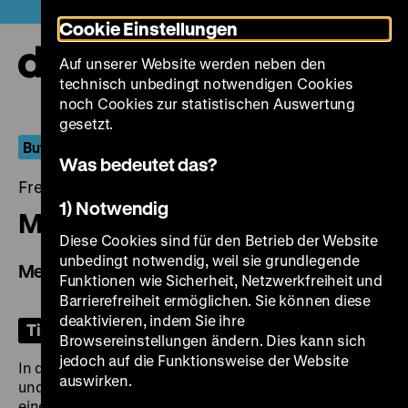
Direkt
Heute +
Cookie Einstellungen
zum
Seiteninhalt
Auf unserer Website werden neben den
springen
Navi
technisch unbedingt notwendigen Cookies
auf-
und
noch Cookies zur statistischen Auswertung
zuk
gesetzt.
But Elsewhere Is Always Better
Was bedeutet das?
Freitag, 21. November 2025, 18.00 Uhr
1) Notwendig
Metaal en melancholie
Diese Cookies sind für den Betrieb der Website
unbedingt notwendig, weil sie grundlegende
Metal and Melancholy
Funktionen wie Sicherheit, Netzwerkfreiheit und
Barrierefreiheit ermöglichen. Sie können diese
deaktivieren, indem Sie ihre
Tickets
Browsereinstellungen ändern. Dies kann sich
jedoch auf die Funktionsweise der Website
In den frühen 1990er Jahren, als Korruption, Inflation
auswirken.
und der Terrorismus des
Leuchtenden Pfads
Peru in
eine gewaltvolle Krise stürzte, waren viele Menschen