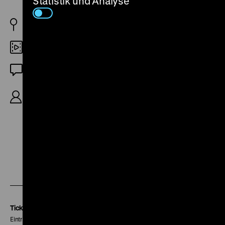
Statistik und Analyse
NL/P 1993
DCP
OmeU
R: Heddy Honigmann, B: Heddy Honigmann,
Peter Delpeut, K: Stef Tijdink, 80‘
Zu
Zu
Zu
unserer
unserer
unserer
Instagram
Facebook
Letterboxd
Seite
Seite
Seite
Tickets
Eintritt 5 €