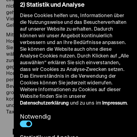
2) Statistik und Analyse
nicht mehr in der Lage, von ihrer Arbeit zu leben. Dazu
gehörten auch Justizbeamte, Polizisten und Lehrer.
Diese Cookies helfen uns, Informationen über
Viele von ihnen nutzten ihr privates Auto als Taxi, um
die Nutzungsweise und das Besucherverhalten
Geld zu verdienen.
auf unserer Website zu erhalten. Dadurch
Mitten in dieser Krise reist die Filmemacherin Heddy
können wir unser Angebot kontinuierlich
Honigmann aus Amsterdam in ihr Geburtsland Peru.
verbessern und an Ihre Bedürfnisse anpassen.
Sie steigt zu den Menschen ins Auto, spricht mit ihnen
Sie können die Website auch ohne diese
während der Fahrten über deren Leben und erfährt
Analyse Cookies nutzen. Durch Klicken auf „Alle
zum Beispiel, wie sie sich tagtäglich einfallsreich
auswählen“ erklären Sie sich einverstanden,
gegen Autodiebe zur Wehr setzen müssen.
dass wir Cookies zu Analyse-Zwecken setzen.
Honigmanns Road-Documentary ist ein Porträt der
Das Einverständnis in die Verwendung der
peruanischen Hauptstadt Lima und ihrer
Cookies können Sie jederzeit widerrufen.
Bewohner*innen und zugleich ein Dokument der
Weitere Informationen zu Cookies auf dieser
großen Krise jener Jahre. Scheinbar Unvereinbares
Website finden Sie in unserer
kommt zusammen: die Trauer um ungelebtes Leben
Datenschutzerklärung
und zu uns im
Impressum
.
und der Humor und Unternehmergeist der
Taxifahrer*innen. (sa/pp)
Notwendig
Metaal en melancholie