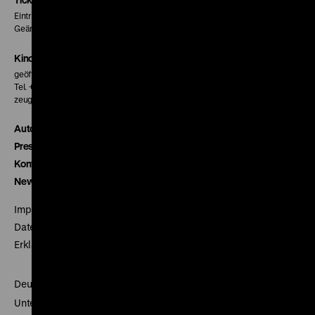
Seite
Seite
Seite
Eintritt 5 €
Geänderte Preise sind im Programm vermerkt.
Kinokasse
geöffnet 30 Minuten vor Beginn der ersten Vorstellung
Tel. + 49 30 20304-770
zeughauskino@dhm.de
Autor*innen
Presse
Kontakt
Newsletter
Impressum
Datenschutz
Erklärung digitale Barrierefreiheit
Deutsches Historisches Museum
Unter den Linden 2