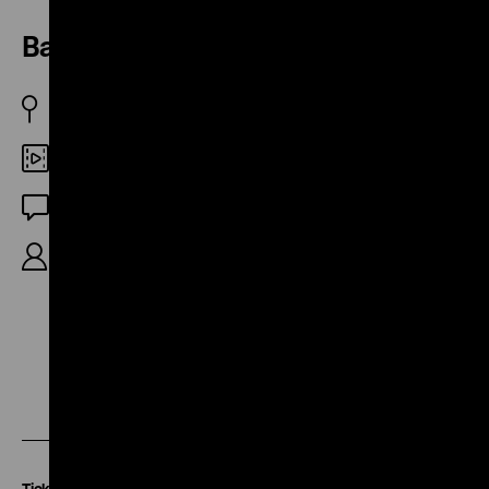
Barstow, California
D/USA 2018
DCP
OF
R/K: Rainer Komers, S: Gregor Bartsch, 76‘
Zu
Zu
Zu
unserer
unserer
unserer
Instagram
Facebook
Letterboxd
Tickets