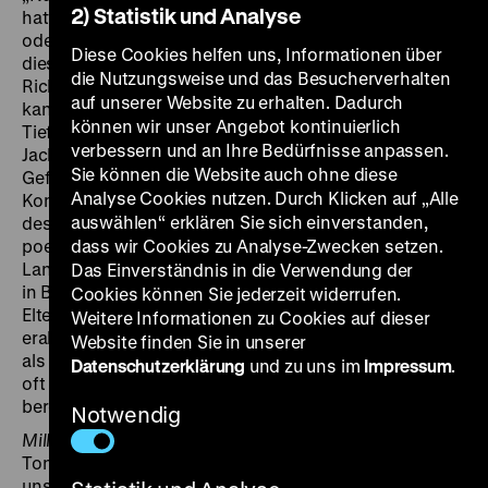
2) Statistik und Analyse
hatten, erwartete ich ‚lebenslänglich‘ ohne Bewährung
oder die Todesstrafe. Weil sich die Jury zwischen
Diese Cookies helfen uns, Informationen über
diesen beiden nicht entscheiden konnte, gab mir der
die Nutzungsweise und das Besucherverhalten
Richter ‚lebenslänglich‘ ohne Bewährung. Mit zwanzig
auf unserer Website zu erhalten. Dadurch
kann man ein solches ‚lebenslänglich‘ in seiner ganzen
können wir unser Angebot kontinuierlich
Tiefe nicht erfassen.“ Diese Sätze zitiert Spoon
verbessern und an Ihre Bedürfnisse anpassen.
Jackson, ein schwarzer Dichter und jahrzehntelanger
Sie können die Website auch ohne diese
Gefängnisinsasse, aus seiner Autobiografie
By Heart
.
Analyse Cookies nutzen. Durch Klicken auf „Alle
Komers porträtiert in
Barstow, California
(2018)
auswählen“ erklären Sie sich einverstanden,
dessen Heimatstadt. Die Worte von Spoons
poetischer, dichter Sprache legen sich über
dass wir Cookies zu Analyse-Zwecken setzen.
Landschaftstotalen. Manche seiner Brüder leben noch
Das Einverständnis in die Verwendung der
in Barstow, sie zeigen uns Orte von früher, etwa ihr
Cookies können Sie jederzeit widerrufen.
Elternhaus, das sich nur noch im Wüstenboden
Weitere Informationen zu Cookies auf dieser
erahnen lässt. Eher ein Schauplatz der Vergangenheit
Website finden Sie in unserer
als der Gegenwart. Und so kreist Spoons Erinnerung
Datenschutzerklärung
und zu uns im
Impressum
.
oft um die Kindheit, die Momente des Glücks
bereithielt, aber vor allem Erfahrungen von Gewalt.
Notwendig
Milltown, Montana
(2009) verlagert die Gewalt von der
Ton- auf die Bildebene. Bei allem Naturschönen gibt
uns der dialoglose Travelogue harsche Einblicke in den