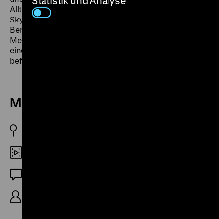
Statistik und Analyse
Alltag von Milltown im ländlichen Montana, dem „Big
Sky Country“: ein „Streifzug durch das einst größte
Bergbaugebiet der USA. Eine grandiose, aber von
Menschen misshandelte Landschaft, die sich heute in
einer Phase des postindustriellen Stillstands zu
befinden scheint.“ (Exground Filmfest) (ts)
Milltown, Montana
D/USA 2009
35mm
OF
R/K: Rainer Komers, S: Bert Schmidt, 34‘