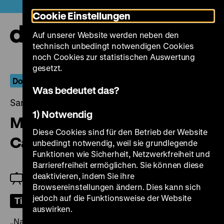
Direkt
Heute +
Cookie Einstellungen
zum
Seiteninhalt
Auf unserer Website werden neben den
springen
Navi
technisch unbedingt notwendigen Cookies
auf-
und
noch Cookies zur statistischen Auswertung
zuk
gesetzt.
Dokumentarische Positionen: Rainer Komers
Was bedeutet das?
Samstag, 23. August 2025, 20.00 Uhr
1) Notwendig
Milltown, Montana & Barstow,
Diese Cookies sind für den Betrieb der Website
California
unbedingt notwendig, weil sie grundlegende
Funktionen wie Sicherheit, Netzwerkfreiheit und
Barrierefreiheit ermöglichen. Sie können diese
deaktivieren, indem Sie ihre
Zu Gast: Rainer Komers
Browsereinstellungen ändern. Dies kann sich
jedoch auf die Funktionsweise der Website
Tickets
auswirken.
„Nachdem sie mich des Mordes für schuldig befunden