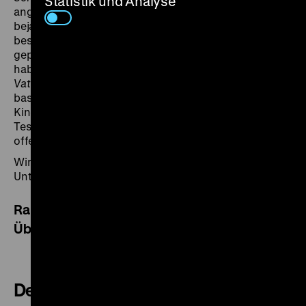
Statistik und Analyse
angelegten Betrachtung zweier Fanatiker, sprich
bejahrter Langstreckenläufer, die gleichermaßen
besessen von ihrem Sport sind und sich in sorgfältig
gepflegter Abneigung gegeneinander eingerichtet
haben. Ulrich Schamonis Film
Für meine Kinder – von
Vati
(1969), der auf einem Drehbuch von Michael Lentz
basiert, schildert den Versuch eines Mannes, seinen
Kindern mit Hilfe einer 8mm-Kamera ein optisches
Testament, in dem er seine wahre Persönlichkeit
offenbart, zu hinterlassen. (re)
Wir danken der Kinemathek im Ruhrgebiet für ihre
Unterstützung bei der Realisierung dieses Programms.
Ralph Eue
ist Publizist, Dozent, Kurator und
Übersetzer.
Der letzte Wurf