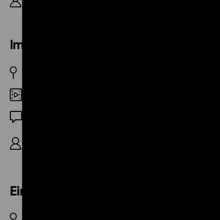
R: Ulrich Schamoni, B: Michael Lentz, 12‘
Im gleichen Schritt und Tritt
BRD 1970
Digital HD
OF
R: Vlada Majić, Christian Noscha (d.i. Michael
Lentz), 11‘
Ein Mann wie Marty
BRD 1975