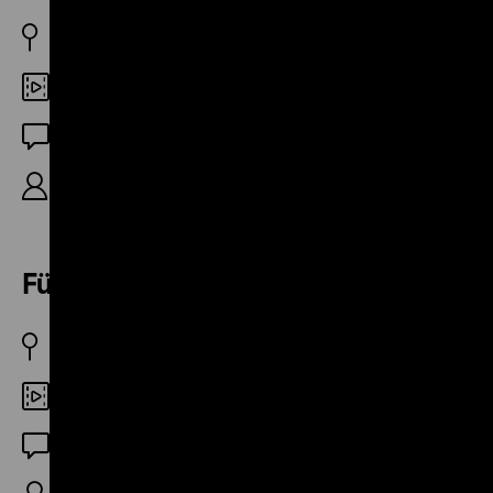
BRD 1969
Digital HD
OF
R/B: Michael Lentz, 14‘
Für meine Kinder - von Vati
BRD 1969
DCP
OF