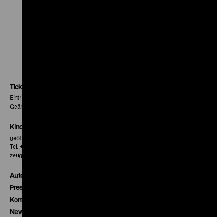
Zu
Zu
Zu
unserer
unserer
unserer
Instagram
Facebook
Letterboxd
Seite
Seite
Seite
Tickets
Eintritt 5 €
Geänderte Preise sind im Programm vermerkt.
Kinokasse
geöffnet 30 Minuten vor Beginn der ersten Vorstellung
Tel. + 49 30 20304-770
zeughauskino@dhm.de
Autor*innen
Presse
Kontakt
Newsletter