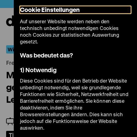
Direkt
Heute +
Cookie Einstellungen
zum
Seiteninhalt
Auf unserer Website werden neben den
springen
Navi
technisch unbedingt notwendigen Cookies
auf-
und
noch Cookies zur statistischen Auswertung
zuk
gesetzt.
Wiederentdeckt
Was bedeutet das?
Freitag, 04. Juli 2025, 19.00 Uhr
1) Notwendig
Mit allen Wassern der Ruhr
Diese Cookies sind für den Betrieb der Website
gewaschen. Filme von Michael
unbedingt notwendig, weil sie grundlegende
Funktionen wie Sicherheit, Netzwerkfreiheit und
Lentz
Barrierefreiheit ermöglichen. Sie können diese
deaktivieren, indem Sie ihre
Browsereinstellungen ändern. Dies kann sich
jedoch auf die Funktionsweise der Website
Einführung: Ralph Eue
auswirken.
Tickets