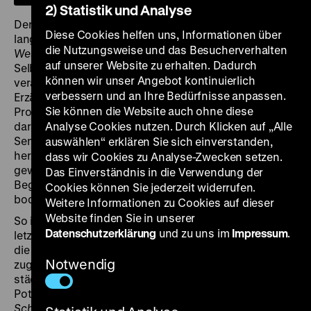
2) Statistik und Analyse
Der gebürtige Westfale Michael Lentz (1926-2001) war
Diese Cookies helfen uns, Informationen über
langjähriger Kultur-, Film- und Medienredakteur der
die Nutzungsweise und das Besucherverhalten
Westdeutschen Allgemeinen Zeitung
und einer
auf unserer Website zu erhalten. Dadurch
Selbstdarstellung zufolge „ein etwas unstet
können wir unser Angebot kontinuierlich
veranlagter Ruhrgebietscharmeur und trinkfester
verbessern und an Ihre Bedürfnisse anpassen.
Erzähler deftiger Schnurren“. Als Autor, Regisseur und
Sie können die Website auch ohne diese
Produzent (mit vielen Pseudonymen) hatte er sich
darauf spezialisiert, zwischen Melancholie, Komik und
Analyse Cookies nutzen. Durch Klicken auf „Alle
Sentiment pendelnde filmisch-fiktionale Kleinode
auswählen“ erklären Sie sich einverstanden,
herzustellen, die mit allen Wassern der Ruhr
dass wir Cookies zu Analyse-Zwecken setzen.
gewaschen waren und worin er selbst tragische
Das Einverständnis in die Verwendung der
Begebenheiten auf ihre Randsubstanz an
Cookies können Sie jederzeit widerrufen.
bodenständigem Unsinn abklopfte.
Weitere Informationen zu Cookies auf dieser
Website finden Sie in unserer
So ist sein Kurzfilm
Der letzte Wurf
(1969), der ein
Datenschutzerklärung
und zu uns im
Impressum
.
letztes, verlorenes Häuflein Hammerwerfer portraitiert,
die den Aufstand proben, um nicht unterzugehen,
Notwendig
zugleich eine ironische Einlassung zum sozialen,
städtebaulichen und damit strukturellen Wandel im
Pott. Die kurz danach entstandene Arbeit
Im gleichen
Schritt
gleicht einer wider den tierischen Ernst