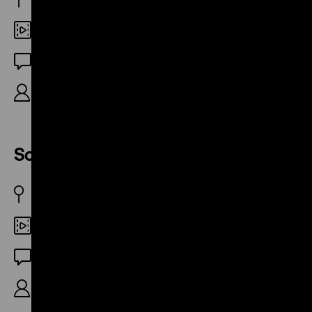
Digital HD
OF
R/B: Michael Lentz, 10‘
Schmutzige Wäsche
BRD 1981
35mm
OF
R/B: Michael Lentz, 11‘