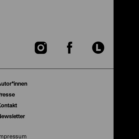
Zu
Zu
Zu
unserer
unserer
unser
Instagram
Facebook
Lette
Autor*innen
Seite
Seite
Seite
Presse
Kontakt
Newsletter
Impressum