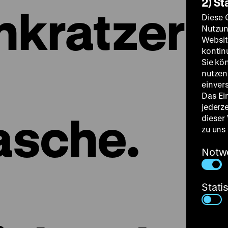
2) St
kratzer
Diese 
Nutzun
Websit
kontin
Sie kö
nutzen.
einver
Das Ei
jederz
asche.
dieser
zu uns
Notw
Stati