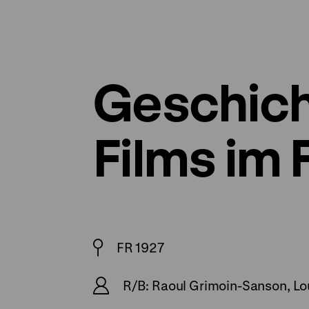
Geschich
Films im 
FR 1927
R/B: Raoul Grimoin-Sanson, Lou