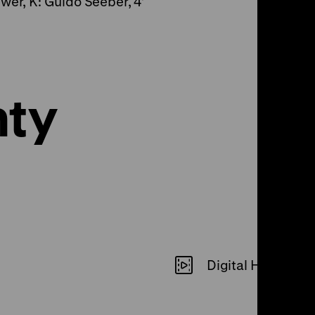
wer, K: Guido Seeber, 4’
nty
Digital HD