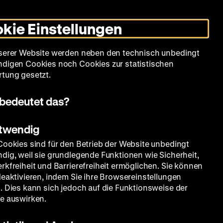
Leichte
Gebärdensprache
Suche
Heute +
Deutsch
Englisch
DHM
Dunklen
De
En
Sprache
Modus
kie Einstellungen
umschalten
Spielplan
Filmreihen
Über uns
serer Website werden neben den technisch unbedingt
digen Cookies noch Cookies zur statistischen
tung gesetzt.
bedeutet das?
otwendig
Cookies sind für den Betrieb der Website unbedingt
dig, weil sie grundlegende Funktionen wie Sicherheit,
rkfreiheit und Barrierefreiheit ermöglichen. Sie können
deaktivieren, indem Sie ihre Browsereinstellungen
. Dies kann sich jedoch auf die Funktionsweise der
e auswirken.