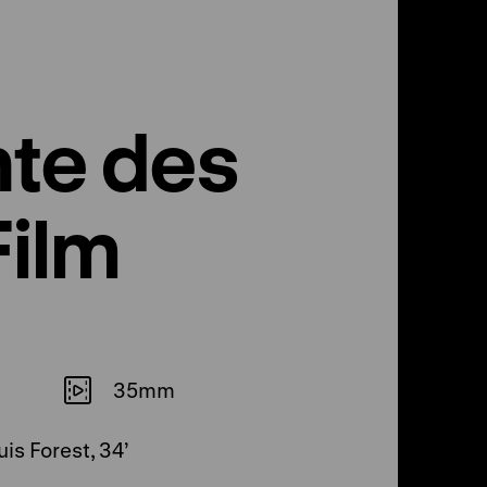
te des
Film
35mm
is Forest, 34’