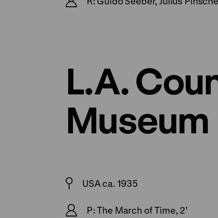
R: Guido Seeber, Julius Pinsche
L.A. Cou
Museum
USA ca. 1935
P: The March of Time, 2’