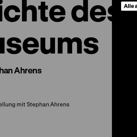
chte des
Alle
useums
phan Ahrens
ellung mit Stephan Ahrens