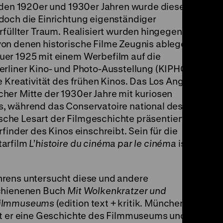
n den 1920er und 1930er Jahren wurde diese
doch die Einrichtung eigenständiger
rfüllter Traum. Realisiert wurden hingegen
on denen historische Filme Zeugnis ablegen.
uer 1925 mit einem Werbefilm auf die
erliner Kino- und Photo-Ausstellung (KIPHO)
e Kreativität des frühen Kinos. Das Los Angeles
her Mitte der 1930er Jahre mit kuriosen
, während das Conservatoire national des arts
ische Lesart der Filmgeschichte präsentiert, in
finder des Kinos einschreibt. Sein für die
tarfilm
L’histoire du cinéma par le cinéma
ist
hrens untersucht diese und andere
schienenen Buch
Mit Wolkenkratzer und
 Filmmuseums
(edition text + kritik. München
rt er eine Geschichte des Filmmuseums und