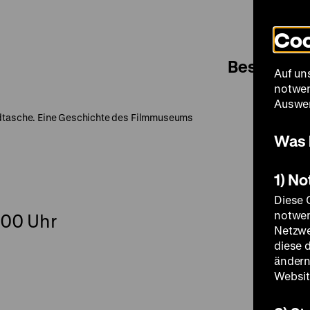
Coo
Besuch
Auf un
notwen
Auswer
dtasche. Eine Geschichte des Filmmuseums
Was 
1) N
Diese 
notwen
.00 Uhr
Netzwe
diese 
ändern
Websit