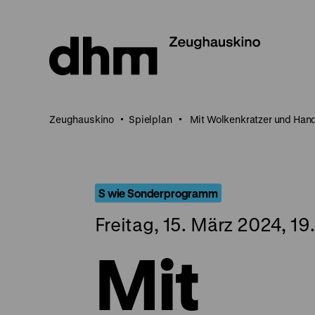
Direkt
zum
Seiteninhalt
springen
Zeughauskino
Spielplan
Mit Wolkenkratzer und Han
S wie Sonderprogramm
Freitag, 15. März 2024, 19
Mit