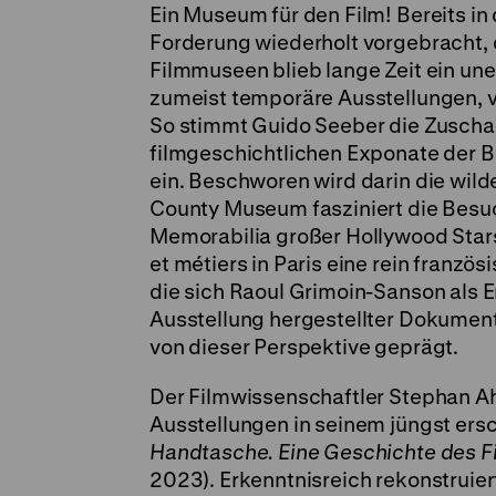
Ein Museum für den Film! Bereits i
Forderung wiederholt vorgebracht, 
Filmmuseen blieb lange Zeit ein une
zumeist temporäre Ausstellungen, v
So stimmt Guido Seeber die Zuscha
filmgeschichtlichen Exponate der B
ein. Beschworen wird darin die wild
County Museum fasziniert die Besuc
Memorabilia großer Hollywood Stars
et métiers in Paris eine rein französ
die sich Raoul Grimoin-Sanson als Er
Ausstellung hergestellter Dokumen
von dieser Perspektive geprägt.
Der Filmwissenschaftler Stephan A
Ausstellungen in seinem jüngst er
Handtasche. Eine Geschichte des
2023). Erkenntnisreich rekonstruie