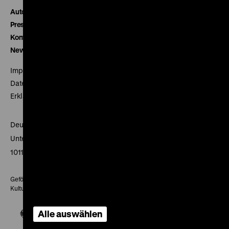
Autor*innen
Presse
Kontakt
Newsletter
Impressum
Datenschutz
Erklärung digitale Barrierefreiheit
Deutsches Historisches Museum
Unter den Linden 2
10117 Berlin
Gefördert mit Mitteln des Beauftragten der Bundesregierung für
Kultur und Medien
Alle auswählen