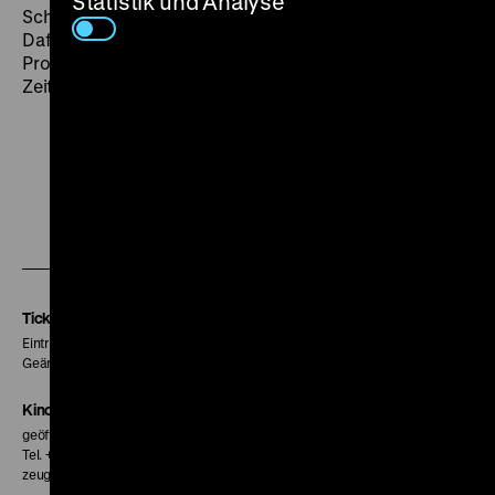
Statistik und Analyse
Schwangerschaftsabbruchs – geradezu zaghaft an.
Dafür rückt er aus heutiger Perspektive das
Problematische an männlichen Liberté-Phantasien zu
Zeiten der revolutionären 1960er in den Fokus. (bg)
Zu
Zu
Zu
unserer
unserer
unserer
Instagram
Facebook
Letterboxd
Seite
Seite
Seite
Tickets
Eintritt 5 €
Geänderte Preise sind im Programm vermerkt.
Kinokasse
geöffnet 30 Minuten vor Beginn der ersten Vorstellung
Tel. + 49 30 20304-770
zeughauskino@dhm.de