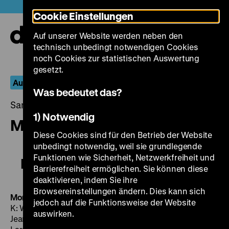
Direkt
Heute +
Cookie Einstellungen
zum
Seiteninhalt
Auf unserer Website werden neben den
springen
Navi
technisch unbedingt notwendigen Cookies
auf-
und
noch Cookies zur statistischen Auswertung
zuk
gesetzt.
Aufbruch der Autorinnen
Was bedeutet das?
Samstag, 07. November 2015, 19.00 - 00.00 Uhr
1) Notwendig
Mon amour, mon amour
Diese Cookies sind für den Betrieb der Website
unbedingt notwendig, weil sie grundlegende
Funktionen wie Sicherheit, Netzwerkfreiheit und
Mon amour, mon amour
Barrierefreiheit ermöglichen. Sie können diese
deaktivieren, indem Sie ihre
Browsereinstellungen ändern. Dies kann sich
Mon amour, mon amour
F 1967, R/B: Nadine Trintignant,
jedoch auf die Funktionsweise der Website
K: Willy Kurant, M: Francis Lai, D: Valérie Lagrange,
auswirken.
Jean-Louis Trintignant, Annie Fargue, Anna Katarina