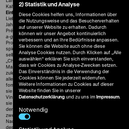
Larson, Michel Piccoli, Bernard Fresson, Jean-Pierre
2) Statistik und Analyse
Kalfon, Marie Trintignant, 85' ·
OmU
SA 07.11. um 19 Uhr ·
Einführung: Borjana Gakovic
Ein existentielles
Diese Cookies helfen uns, Informationen über
Liebesdrama entfaltet sich in einem bunten 1960er
die Nutzungsweise und das Besucherverhalten
Jahre-Setting, das LSD, Vietnam-Krieg, Jacques
auf unserer Website zu erhalten. Dadurch
Préverts Gedichte und an Godard erinnernde
girl-and-
können wir unser Angebot kontinuierlich
a-gun
-Einlagen zusammenbringt. Die Klamotten der
verbessern und an Ihre Bedürfnisse anpassen.
Protagonistinnen aus der französischen Upper-Class
Sie können die Website auch ohne diese
spielen ihre eigene Rolle im Szenenbild, und ein
Analyse Cookies nutzen. Durch Klicken auf „Alle
selbstgestrickter roter Schal steht für die Liebe zum
auswählen“ erklären Sie sich einverstanden,
„Chinesen“, gemeint ist allerdings ein Anhänger des
dass wir Cookies zu Analyse-Zwecken setzen.
Mao-Regimes. Eine äußerst resignierte Agathe – nicht
Das Einverständnis in die Verwendung der
zuletzt von ihrer besten Freundin im Kummer
Cookies können Sie jederzeit widerrufen.
alleingelassen – schlendert würdig durch
Weitere Informationen zu Cookies auf dieser
formalästhetisch stimmige Bilder. Ihre Freiheit ordnet
Website finden Sie in unserer
sie ständig der ihres Freundes, des Architekten
Datenschutzerklärung
und zu uns im
Impressum
.
Vincent, unter und auch für die Schwangerschaft fühlt
sie sich allein verantwortlich. Einzig die Unmöglichkeit
der (weiblichen) Artikulation wird in diesem Film
Notwendig
zweifellos artikuliert, alles andere bleibt Andeutung.
Nadine Trintignants erster langer Spielfilm nimmt sich
des Themas der Schwangerschaft – und des