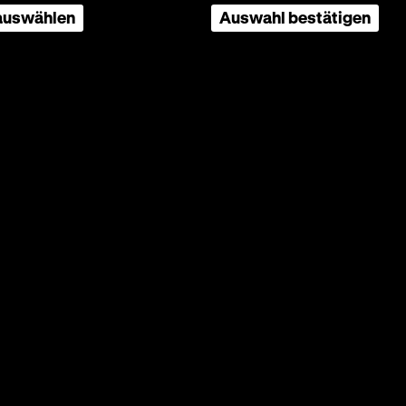
 auswählen
Auswahl bestätigen
n Stolz,
ngnis
chen und
gen an
der
diesem
l Behr
1928)
ser. Die
on sind
 Statt
7.03. um