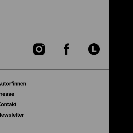
Zu
Zu
Zu
unserer
unserer
unser
Instagram
Facebook
Lette
Autor*innen
Seite
Seite
Seite
Presse
Kontakt
Newsletter