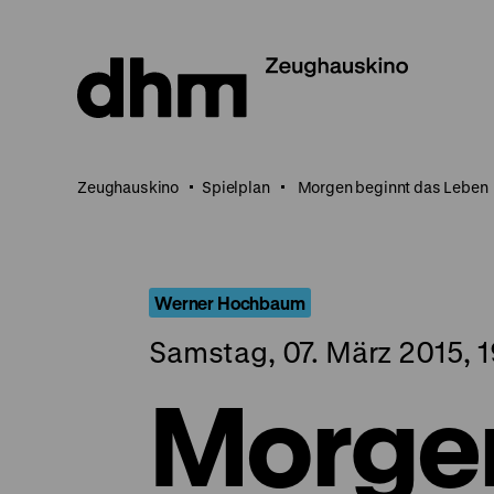
Direkt
zum
Seiteninhalt
springen
Zeughauskino
Spielplan
Morgen beginnt das Leben
Werner Hochbaum
Samstag, 07. März 2015, 1
Morgen