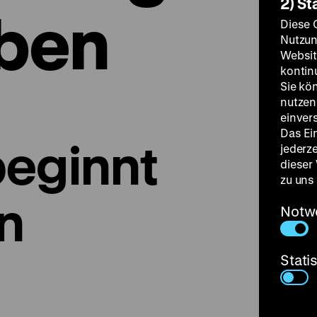
2) St
ben
Diese 
Nutzun
Websit
kontin
Sie kö
nutzen.
einver
Das Ei
eginnt
jederz
dieser
zu uns
n
Notw
Stati