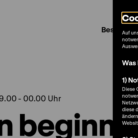
Coo
Besuch
Auf un
notwen
Auswer
Was 
1) N
Diese 
notwen
9.00 - 00.00 Uhr
Netzwe
 beginnt
diese 
ändern
Websit