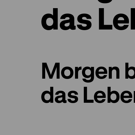
das Le
Morgen b
das Lebe