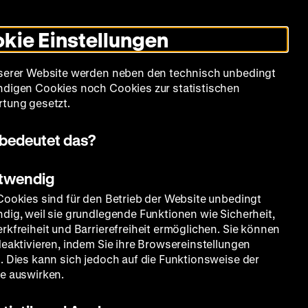
Leichte
Gebärdensprache
Suche
Heute +
Deutsch
Englisch
DHM
Dunklen
De
En
Sprache
Modus
kie Einstellungen
umschalten
Spielplan
Filmreihen
Über uns
serer Website werden neben den technisch unbedingt
digen Cookies noch Cookies zur statistischen
tung gesetzt.
bedeutet das?
otwendig
Cookies sind für den Betrieb der Website unbedingt
dig, weil sie grundlegende Funktionen wie Sicherheit,
rkfreiheit und Barrierefreiheit ermöglichen. Sie können
deaktivieren, indem Sie ihre Browsereinstellungen
. Dies kann sich jedoch auf die Funktionsweise der
e auswirken.