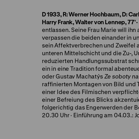
D 1933, R: Werner Hochbaum, D: Carl 
Harry Frank, Walter von Lennep, 77’
·
entlassen. Seine Frau Marie will ih
verpassen die beiden einander in 
sein Affektverbrechen und Zweifel 
unteren Mittelschicht und die Zu-, 
reduzierten Handlungssubstrat sch
ein in eine Tradition formal abenteu
oder Gustav Machatýs
Ze soboty na
raffinierten Montagen von Bild und 
einer Idee des Filmischen verpflicht
einer Befreiung des Blicks akzentu
folgerichtig das Engerwerden der 
20.30 Uhr · Einführung am 04.03.: 