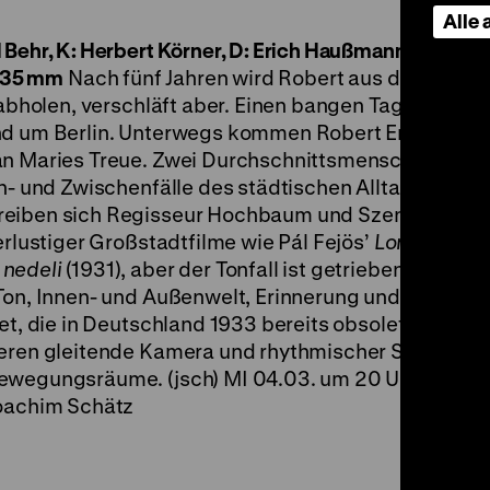
Alle
Behr, K: Herbert Körner, D: Erich Haußmann, Hilde vo
35 mm
Nach fünf Jahren wird Robert aus dem Gefä
n abholen, verschläft aber. Einen bangen Tag lang su
und um Berlin. Unterwegs kommen Robert Erinnerun
an Maries Treue. Zwei Durchschnittsmenschen aus 
Un- und Zwischenfälle des städtischen Alltags: Mit 
reiben sich Regisseur Hochbaum und Szenarist Car
erlustiger Großstadtfilme wie Pál Fejös’
Lonesome
(
 nedeli
(1931), aber der Tonfall ist getriebener, nervö
Ton, Innen- und Außenwelt, Erinnerung und Impressi
et, die in Deutschland 1933 bereits obsolet scheint.
ieren gleitende Kamera und rhythmischer Schnitt
Bewegungsräume. (jsch) MI 04.03. um 20 Uhr + SA 0
Joachim Schätz