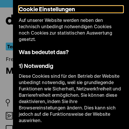
Direkt
Heute +
Cookie Einstellungen
zum
Seiteninhalt
Auf unserer Website werden neben den
springen
Navi
technisch unbedingt notwendigen Cookies
auf-
und
noch Cookies zur statistischen Auswertung
zuk
gesetzt.
Terrorismus im Westen
Was bedeutet das?
Freitag, 16. April 2004, 18.15 Uhr
1) Notwendig
My Terrorist
Diese Cookies sind für den Betrieb der Website
unbedingt notwendig, weil sie grundlegende
Funktionen wie Sicherheit, Netzwerkfreiheit und
Barrierefreiheit ermöglichen. Sie können diese
deaktivieren, indem Sie ihre
IS 2002
Browsereinstellungen ändern. Dies kann sich
jedoch auf die Funktionsweise der Website
Beta SP
auswirken.
OmeU