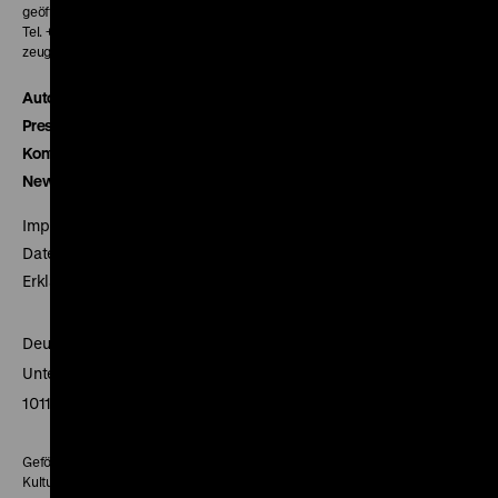
geöffnet 30 Minuten vor Beginn der ersten Vorstellung
Tel. + 49 30 20304-770
zeughauskino@dhm.de
Autor*innen
Presse
Kontakt
Newsletter
Impressum
Datenschutz
Erklärung digitale Barrierefreiheit
Deutsches Historisches Museum
Unter den Linden 2
10117 Berlin
Gefördert mit Mitteln des Beauftragten der Bundesregierung für
Kultur und Medien