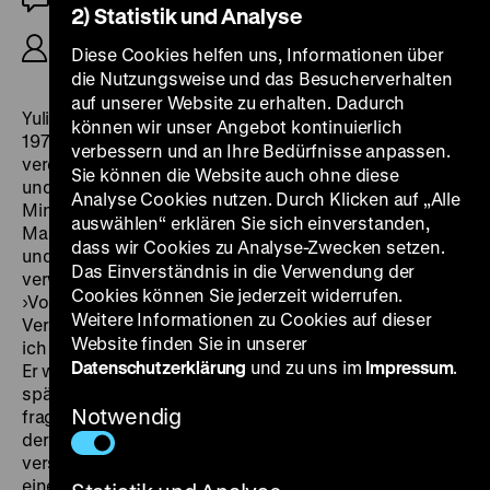
2) Statistik und Analyse
R: Yulie Gerstel, 58'
Diese Cookies helfen uns, Informationen über
die Nutzungsweise und das Besucherverhalten
auf unserer Website zu erhalten. Dadurch
Yulie Gerstel berichtet: »Als ich Fahad Mihyi im August
können wir unser Angebot kontinuierlich
1978 zum ersten Mal erblickte, war er mir sofort
verbessern und an Ihre Bedürfnisse anpassen.
verdächtig. Ich war Teil einer israelischen El-Al-Crew,
Sie können die Website auch ohne diese
und wir waren gerade in London gelandet. Wenige
Analyse Cookies nutzen. Durch Klicken auf „Alle
Minuten später richtete Fahad Mihyi ein
auswählen“ erklären Sie sich einverstanden,
Maschinengewehr auf uns und eröffnete das Feuer. Er
dass wir Cookies zu Analyse-Zwecken setzen.
und sein Partner töteten eine Stewardess und
Das Einverständnis in die Verwendung der
verwundeten drei von uns, darunter auch mich. Die
Cookies können Sie jederzeit widerrufen.
›Volksfront für die Befreiung Palästinas‹ übernahm die
Weitere Informationen zu Cookies auf dieser
Verantwortung für den Anschlag. Ein Jahr später trat
Website finden Sie in unserer
ich in London als Zeugin auf im Prozess gegen Mihyi.
Datenschutzerklärung
und zu uns im
Impressum
.
Er wurde zu viermal lebenslänglich verurteilt. 22 Jahre
später begann ich, mich nach ›meinem‹ Terroristen zu
Notwendig
fragen. Ich wollte ins Reine kommen mit dem Mann,
der versucht hatte, mich zu töten, wollte seine Motive
verstehen. Wider Erwarten fand ich Fahad Mihyi in
einem englischen Gefängnis, alleine und verlassen.