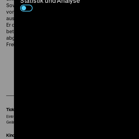
Statistik und Analyse
Sowohl seine Familie als auch die ›PFLP‹ hatten sich
von ihm distanziert. Nachdem wir mehrere Briefe
ausgetauscht hatten, besuchte ich ihn im Gefängnis.
Er drückte mir gegenüber sein tiefstes Bedauern aus,
beteuerte, dass er sich gänzlich von politischer Gewalt
abgewandt hätte. Ich beschloss, mich für seine
Freilassung einzusetzen...« (www.zdf.de)
Zu
Zu
Zu
unserer
unserer
unserer
Instagram
Facebook
Letterboxd
Seite
Seite
Seite
Tickets
Eintritt 5 €
Geänderte Preise sind im Programm vermerkt.
Kinokasse