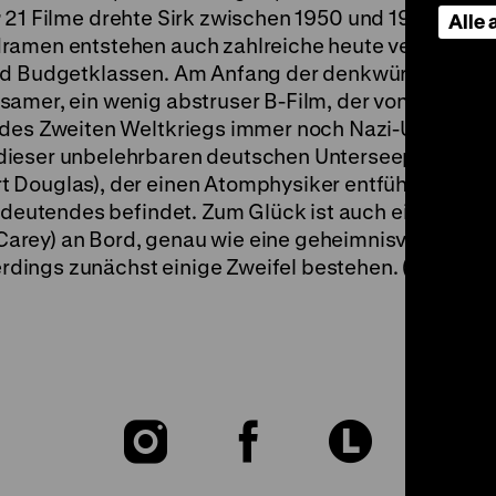
r
21 Filme drehte Sirk zwischen 1950 und 1959 für Un
Alle
dramen entstehen auch zahlreiche heute vergessene
und Budgetklassen. Am Anfang der denkwürdigen
samer, ein wenig abstruser B-Film, der von der Prä
 des Zweiten Weltkriegs immer noch Nazi-U-Boote d
ieser unbelehrbaren deutschen Unterseepiraten is
 Douglas), der einen Atomphysiker entführt, in des
Bedeutendes befindet. Zum Glück ist auch ein
rey) an Bord, genau wie eine geheimnisvolle jung
erdings zunächst einige Zweifel bestehen. (lf)
Zu
Zu
Zu