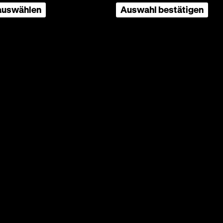
iversal
 auswählen
Auswahl bestätigen
 Filme,
misse
ie
t der
sen
e Frau