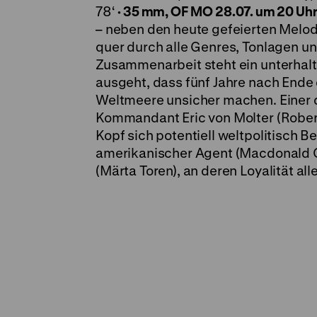
78‘
·
35 mm, OF
MO 28.07. um 20 Uh
– neben den heute gefeierten Melo
quer durch alle Genres, Tonlagen 
Zusammenarbeit steht ein unterhalt
ausgeht, dass fünf Jahre nach Ende
Weltmeere unsicher machen. Einer d
Kommandant Eric von Molter (Robert
Kopf sich potentiell weltpolitisch 
amerikanischer Agent (Macdonald Ca
(Märta Toren), an deren Loyalität all