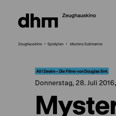
Direkt
zum
Seiteninhalt
springen
Zeughauskino
Spielplan
Mystery Submarine
All I Desire – Die Filme von Douglas Sirk
Donnerstag, 28. Juli 2016
Myste