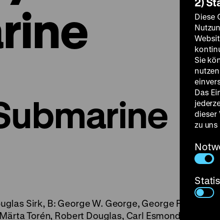
2) St
rine
Diese 
Nutzun
Websit
kontin
Sie kö
nutzen.
einver
Das Ei
Submarine
jederz
dieser
zu uns
Notw
Stati
glas Sirk, B: George W. George, George F. Slavin, K
, Märta Torén, Robert Douglas, Carl Esmond, Ludwig