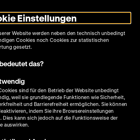
Leichte
Gebärdensprache
Suche
Heute +
Deutsch
Englisch
DHM
Dunklen
De
En
Sprache
Modus
kie Einstellungen
umschalten
Spielplan
Filmreihen
Über uns
serer Website werden neben den technisch unbedingt
digen Cookies noch Cookies zur statistischen
tung gesetzt.
bedeutet das?
otwendig
Cookies sind für den Betrieb der Website unbedingt
dig, weil sie grundlegende Funktionen wie Sicherheit,
rkfreiheit und Barrierefreiheit ermöglichen. Sie können
deaktivieren, indem Sie ihre Browsereinstellungen
. Dies kann sich jedoch auf die Funktionsweise der
e auswirken.