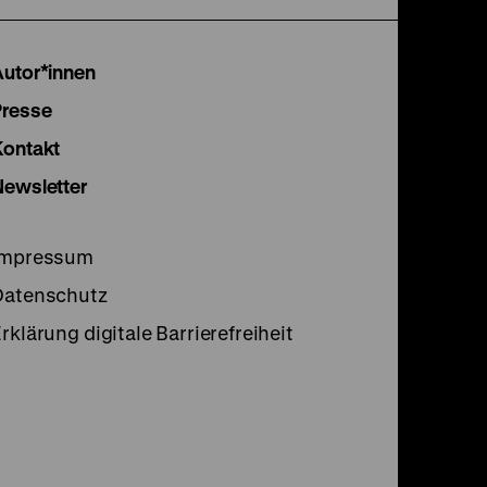
unserer
unserer
unser
Instagram
Facebook
Lette
Autor*innen
Seite
Seite
Seite
Presse
Kontakt
Newsletter
Impressum
Datenschutz
rklärung digitale Barrierefreiheit