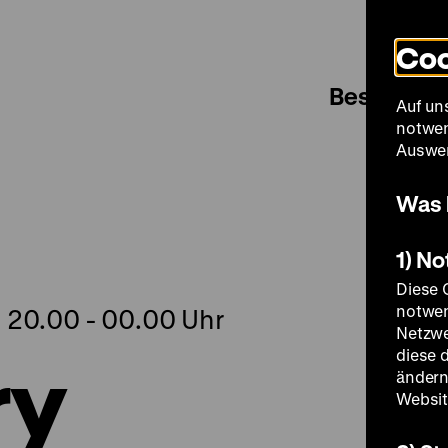
Coo
Besuch
Auf un
notwen
Auswer
Was 
1) N
Diese 
notwen
, 20.00 - 00.00 Uhr
Netzwe
ry
diese 
ändern
Websit