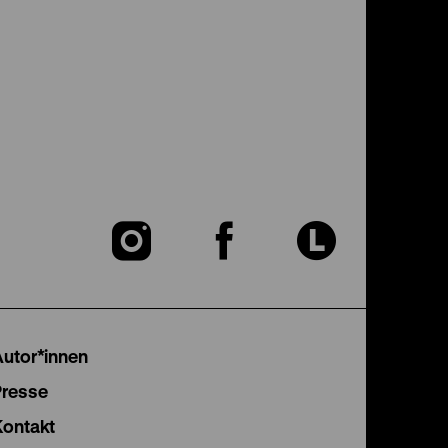
Zu
Zu
Zu
unserer
unserer
unser
Instagram
Facebook
Lette
Autor*innen
Seite
Seite
Seite
Presse
Kontakt