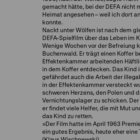
gemacht hätte, bei der DEFA nicht 
Heimat angesehen – weil ich dort an
konnte.
Nackt unter Wölfen ist nach dem gle
DEFA-Spielfilm über das Leben im K
Wenige Wochen vor der Befreiung k
Buchenwald. Er trägt einen Koffer be
Effektenkammer arbeitenden Häftling
in dem Koffer entdecken. Das Kind i
gefährdet auch die Arbeit der ill
in der Effektenkammer versteckt wur
schweren Herzens, den Polen und da
Vernichtungslager zu schicken. Der 
er findet viele Helfer, die mit Mut un
das Kind zu retten.
»Der Film hatte im April 1963 Prem
ein gutes Ergebnis, heute eher ein
(Klaus Wischnewski)