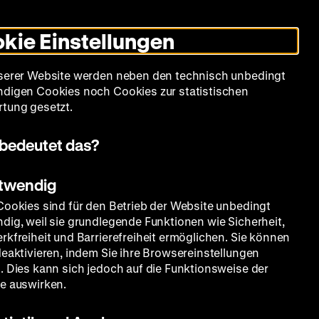
Leichte
Gebärdensprache
Suche
Heute +
Deutsch
Englisch
DHM
Dunklen
De
En
Sprache
Modus
kie Einstellungen
umschalten
Spielplan
Filmreihen
Über uns
serer Website werden neben den technisch unbedingt
digen Cookies noch Cookies zur statistischen
tung gesetzt.
bedeutet das?
otwendig
Cookies sind für den Betrieb der Website unbedingt
dig, weil sie grundlegende Funktionen wie Sicherheit,
rkfreiheit und Barrierefreiheit ermöglichen. Sie können
deaktivieren, indem Sie ihre Browsereinstellungen
. Dies kann sich jedoch auf die Funktionsweise der
e auswirken.