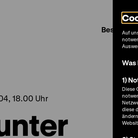
Coo
Besuch
Auf un
notwen
Auswer
Was 
1) N
Diese 
notwen
04, 18.00 Uhr
Netzwe
unter
diese 
ändern
Websit