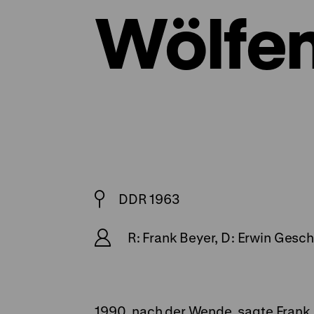
Wölfe
DDR 1963
R: Frank Beyer, D: Erwin Gesch
1990, nach der Wende, sagte Frank B