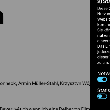
2) St
n
Diese 
Nutzun
Websit
kontin
Sie kö
nutzen.
einver
Das Ei
jederz
dieser
zu uns
Notw
onneck, Armin Müller-Stahl, Krzysztyn Wójcik, Fred
Stati
eyer: »Auch wenn ich eine Reihe von Filmen, die ic