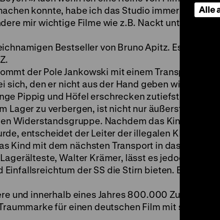
Alle
machen konnte, habe ich das Studio immer als mein
dere mir wichtige Filme wie z.B. Nackt unter Wölfe
ichnamigen Bestseller von Bruno Apitz. Es ist der e
Z.
ommt der Pole Jankowski mit einem Transport ins 
i sich, den er nicht aus der Hand geben will. Die in 
e Pippig und Höfel erschrecken zutiefst , als sie e
m Lager zu verbergen, ist nicht nur äußerst schwieri
egalen Widerstandsgruppe. Nachdem das Kind mehrer
de, entscheidet der Leiter der illegalen KP-Organi
s Kind mit dem nächsten Transport in das
Lagerälteste, Walter Krämer, lässt es jedoch nicht z
d Einfallsreichtum der SS die Stirn bieten. Es gelingt
iere und innerhalb eines Jahres 800.000 Zuschauer,
e Traummarke für einen deutschen Film mit solchem S