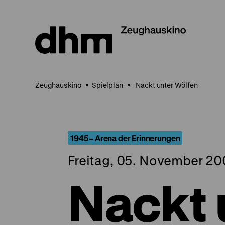
Direkt
zum
Seiteninhalt
springen
Zeughauskino
Spielplan
Nackt unter Wölfen
1945 – Arena der Erinnerungen
Freitag, 05. November 20
Nackt 