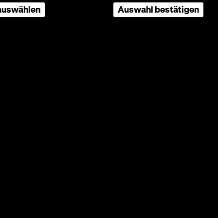
 auswählen
Auswahl bestätigen
e
n drehen
rste
KZ
der
in Kind
g, es
e Tage
sation
u, und
 ihnen,
 damals
ujet.«