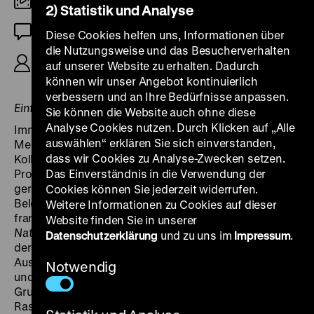
16mm
2) Statistik und Analyse
OmeU
Diese Cookies helfen uns, Informationen über
die Nutzungsweise und das Besucherverhalten
R: Sidney Sokhona, 69'
auf unserer Website zu erhalten. Dadurch
können wir unser Angebot kontinuierlich
verbessern und an Ihre Bedürfnisse anpassen.
Einführung: Tobias Hering und labournet.tv
Sie können die Website auch ohne diese
Analyse Cookies nutzen. Durch Klicken auf „Alle
Immer wieder mal tauchen in den Filmen der
auswählen“ erklären Sie sich einverstanden,
Medvedkine Gruppen und anderer französischer
dass wir Cookies zu Analyse-Zwecken setzen.
Kollektive migrantische Arbeiter auf. Zu zentralen
Protagonisten werden sie jedoch selten, obwohl sie
Das Einverständnis in die Verwendung der
gerade in den Fabriken einen großen Prozentsatz der
Cookies können Sie jederzeit widerrufen.
Belegschaft ausmachen und gegenüber ihren
Weitere Informationen zu Cookies auf dieser
französischen Kollegen oft doppelt prekarisiert sind.
Website finden Sie in unserer
Nationalité: Immigré
bricht mit dieser Perspektive, mit
Datenschutzerklärung
und zu uns im
Impressum
.
der die Filmarbeit letztlich die gesellschaftliche
Ausgrenzung stillschweigend reproduzierte. Mit Witz
Notwendig
und Sarkasmus erzählt der Film vom Alltag einer
Gruppe Westafrikaner, die es satt haben: den täglichen
Rassismus, die erzwungene Klandestinität und ihre