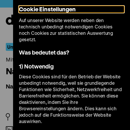
Direkt
Heute +
Cookie Einstellungen
zum
Seiteninhalt
Auf unserer Website werden neben den
springen
Navi
technisch unbedingt notwendigen Cookies
auf-
und
noch Cookies zur statistischen Auswertung
zuk
gesetzt.
Umbrüche: Film als zeitgenössischer Akteur
Was bedeutet das?
Mittwoch, 14. Mai 2014, 21.30 - 00.00 Uhr
1) Notwendig
Nationalité: Immigré
Diese Cookies sind für den Betrieb der Website
unbedingt notwendig, weil sie grundlegende
Nationality: Immigrant
Funktionen wie Sicherheit, Netzwerkfreiheit und
Barrierefreiheit ermöglichen. Sie können diese
deaktivieren, indem Sie ihre
Browsereinstellungen ändern. Dies kann sich
jedoch auf die Funktionsweise der Website
FR/RIM 1975
auswirken.