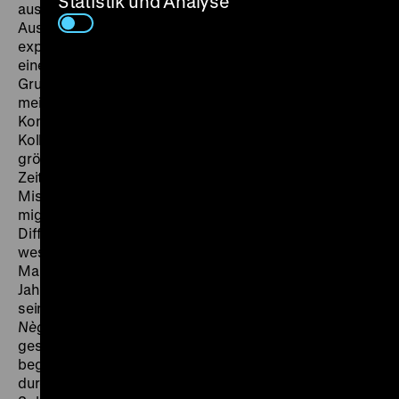
Statistik und Analyse
aus der Diskriminierung resultierende zusätzliche
Ausbeutung. Zentrales Ereignis in dem teils
experimentell inszenierten Film ist ein Mieterstreik in
einem der berüchtigten „Foyers",
Gruppenunterkünften, in denen migrantische Arbeiter
meist schlecht und teuer wohnen und einer ständigen
Kontrolle unterliegen.
Nationalité: Immigré
war ein
Kollektivprojekt, in dem die Beteiligten sich
größtenteils selber spielen. Ein wichtiges
Zeitdokument ist er nicht zuletzt deshalb, weil er die
Missverständnisse der französischen Linken aus einer
migrantischen Perspektive ins Bild setzt und auch die
Differenzen und Konflikte innerhalb der
westafrikanischen Diaspora thematisiert. Der
Mauretanier Sidney Sokhona war Ende der 1960er
Jahre nach Frankreich gekommen und hatte im Umfeld
seines Landsmanns Med Hondo (
Soleil O
,
Les 'bicots-
Nègres' vos voisins
) erste Filmerfahrungen
gesammelt. Die Dreharbeiten zu
Nationalité: Immigré
begannen 1972 und dauerten trotz Unterstützung
durch Med Hondo und Jean Rouch fast drei Jahre, weil