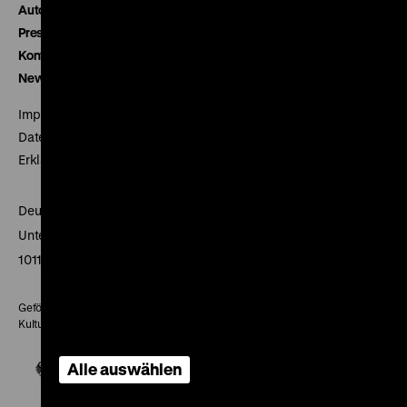
Autor*innen
Presse
Kontakt
Newsletter
Impressum
Datenschutz
Erklärung digitale Barrierefreiheit
Deutsches Historisches Museum
Unter den Linden 2
10117 Berlin
Gefördert mit Mitteln des Beauftragten der Bundesregierung für
Kultur und Medien
Alle auswählen