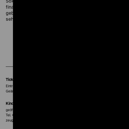
Sokhona den Filmdreh durch parallele Lohnarbeit
finanzieren musste. Der weitgehend unbekannt
gebliebene Film ist womöglich erstmals hierzulande zu
sehen und dabei frappierend aktuell. (th, labournet.tv)
Zu
Zu
Zu
unserer
unserer
unserer
Instagram
Facebook
Letterboxd
Seite
Seite
Seite
Tickets
Eintritt 5 €
Geänderte Preise sind im Programm vermerkt.
Kinokasse
geöffnet 30 Minuten vor Beginn der ersten Vorstellung
Tel. + 49 30 20304-770
zeughauskino@dhm.de