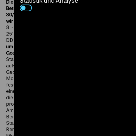
Statistik und Analyse
Die deutsche Staatsoper. Eine architektonische
Betrachtung
DDR 1955, 7’
· 35 mm
DDR-Magazin
30/1967
DDR 1967, R: Hans Müller, 20’
· 35 mm
Det sind
wir
DDR 1965, 7’
· digital file
Berlin-Melodie
DDR 1968,
8’
· digital file
Rund um den Fernsehturm 3
DDR 1969,
25’
· digital file
Kalle – Eine Geschichte für Neugierige
DDR 1970, R: Eckhard Potraffke, 19’
· 35 mm
SO 14.08.
um 20 Uhr + MI 17.08. um 20 Uhr
·
Einführung: Jeanpaul
Goergen
Zur Wiedereröffnung der Deutschen
Staatsoper 1955 stellt ein opulenter Farbfilm die
aufwändige Rekonstruktion des kriegszerstörten
Gebäudes vor. Geschichte, Wiederaufbau und
Modernisierung der Komischen Oper sowie ihre
festliche Wiedereröffnung 1966 stehen im Mittelpunkt
einer Ausgabe des DDR-Magazins, das im Ausland für
die Leistungen der DDR werben sollte. Drei durchaus
professionell gedrehte Kurzfilme des
Amateurfilmstudios beim Wohnungsbaukombinat
Berlin dokumentieren den Neubau des Ost-Berliner
Stadtzentrums rund um den Alexanderplatz – ein
Renommierprojekt des sozialistischen Städtebaus. Die
Filmexkursion
Det sind wir
(1965) vom Straußberger