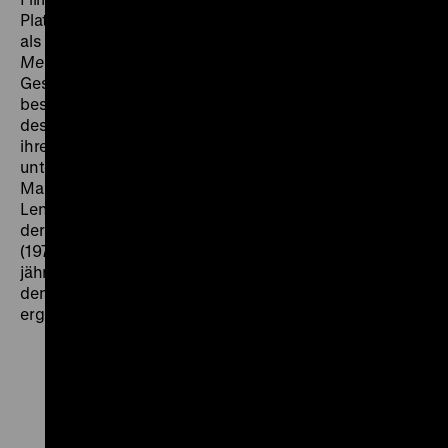
Platz bis Unter den Linden schicken die Amateurfilmer
als Gruß an das Amateurfilmstudio in Riga. In
Berlin-
Melodie
(1968) dokumentieren sie mit dem modernen
Gesicht Ost-Berlins zugleich auch ein locker-
beschwingtes Lebensgefühl. Ganz im offiziellen Stil
des
DEFA-Augenzeugen
ist dagegen der dritte Teil
ihrer Serie
Rund um den Fernsehturm
gehalten. Er stellt
unter anderem die feierliche Übergabe der Berliner
Markthalle und den Bau des Wohnkomplexes am
Leninplatz vor. Deutlich unverkrampfter nähert sich
der Farbfilm
Kalle – Eine Geschichte für Neugierige
(1970) dem Thema: Mit einer List schafft es ein 8-
jähriger Steppke, die geheimnisvollen Vorgänge hinter
den zahlreichen Bauzäunen in Berlins Mitte zu
ergründen. (jg)
Zu
Zu
Zu