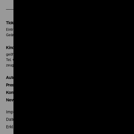
unserer
unserer
unserer
Instagram
Facebook
Letterboxd
Seite
Seite
Seite
Tickets
Eintritt 5 €
Geänderte Preise sind im Programm vermerkt.
Kinokasse
geöffnet 30 Minuten vor Beginn der ersten Vorstellung
Tel. + 49 30 20304-770
zeughauskino@dhm.de
Autor*innen
Presse
Kontakt
Newsletter
Impressum
Datenschutz
Erklärung digitale Barrierefreiheit