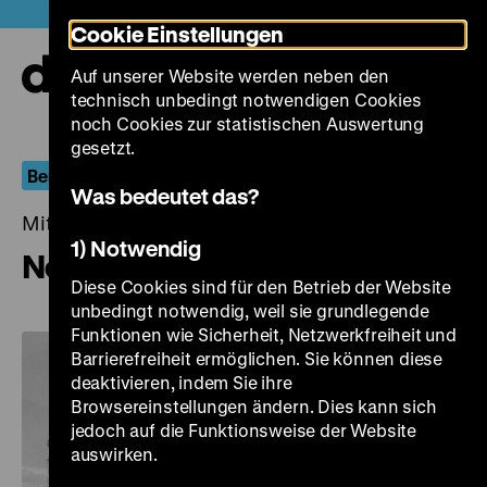
Direkt
Heute +
Cookie Einstellungen
zum
Seiteninhalt
Auf unserer Website werden neben den
springen
Navi
technisch unbedingt notwendigen Cookies
auf-
und
noch Cookies zur statistischen Auswertung
zuk
gesetzt.
Berlin.Dokument
Was bedeutet das?
Mittwoch, 17. August 2016, 19.00 - 00.00 Uhr
1) Notwendig
Neubau Ost-Berlin
Diese Cookies sind für den Betrieb der Website
unbedingt notwendig, weil sie grundlegende
Funktionen wie Sicherheit, Netzwerkfreiheit und
Barrierefreiheit ermöglichen. Sie können diese
deaktivieren, indem Sie ihre
Browsereinstellungen ändern. Dies kann sich
jedoch auf die Funktionsweise der Website
auswirken.