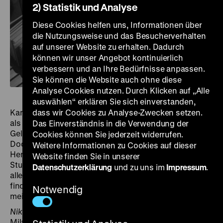
2) Statistik und Analyse
Diese Cookies helfen uns, Informationen über
die Nutzungsweise und das Besucherverhalten
auf unserer Website zu erhalten. Dadurch
können wir unser Angebot kontinuierlich
verbessern und an Ihre Bedürfnisse anpassen.
Sie können die Website auch ohne diese
Analyse Cookies nutzen. Durch Klicken auf „Alle
auswählen“ erklären Sie sich einverstanden,
Karel Klíma führt ein angenehmes Leben: Er arbeitet
dass wir Cookies zu Analyse-Zwecken setzen.
als Dozent an der Kunstakademie, hat eine attraktive
Das Einverständnis in die Verwendung der
Geliebte und eine Dachgeschoßwohnung in Prag.
Cookies können Sie jederzeit widerrufen.
Doch eines Tages erhält er einen Brief. Ein gewisser
Weitere Informationen zu Cookies auf dieser
Herr Záturecký bittet um ein Gutachten für dessen
Website finden Sie in unserer
Studie über den Maler Mikoláš Aleš, die Klíma
Datenschutzerklärung
und zu uns im
Impressum
.
allerdings nicht gelesen hat und auch nicht mehr
finden kann. Klíma weicht aus – eine Petitesse, so
Notwendig
meint er. Und irrt sich.
Nikdo se nebude smát
basiert auf einer Erzählung aus
Milan Kunderas Sammlung
Směšné lásky (Das Buch