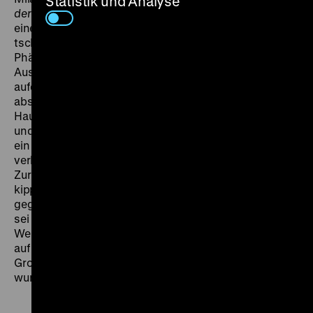
Statistik und Analyse
der lächerlichen Liebe)
. Hynek Bočans Regiedebüt ist
eine der präzisesten Komödien der
tschechoslowakischen Neuen Welle: eine
Phänomenologie alltäglichen Kleinmuts und des
Ausweichens als Lebensprinzip. Denn Záturecký, ein
aufdringlicher Graphoman, lässt sich nicht
abschütteln. Er erscheint auf der Fakultät, bei Klíma zu
Hause, mobilisiert dessen Frau, die Hausverwaltung
und sogar die Partei. Aus einer harmlosen Lüge wird
ein Netz, in dem sich der Held mit kafkaesker Logik
verheddert. Jan Kačer spielt Klíma mit einer
Zurückhaltung, die das Komische ins Beklemmende
kippen lässt. Kundera selbst war zuerst skeptisch
gegenüber der Verfilmung, räumte später aber ein, es
sei wohl die gelungenste Adaption seiner Werke. Seine
Weltpremiere feierte Bočans Farce im Oktober 1965
auf dem Filmfestival in Mannheim, wo er mit dem
Großen Preis der Stadt Mannheim ausgezeichnet
wurde. (ls)