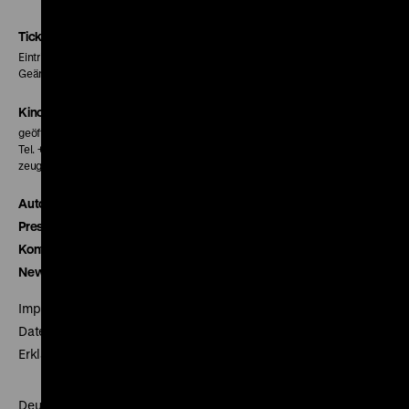
Instagram
Facebook
Letterboxd
Seite
Seite
Seite
Tickets
Eintritt 5 €
Geänderte Preise sind im Programm vermerkt.
Kinokasse
geöffnet 30 Minuten vor Beginn der ersten Vorstellung
Tel. + 49 30 20304-770
zeughauskino@dhm.de
Autor*innen
Presse
Kontakt
Newsletter
Impressum
Datenschutz
Erklärung digitale Barrierefreiheit
Deutsches Historisches Museum