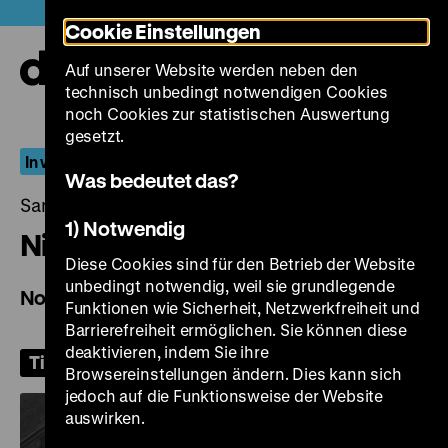
Direkt
Heute +
Cookie Einstellungen
zum
Seiteninhalt
Auf unserer Website werden neben den
springen
Navi
technisch unbedingt notwendigen Cookies
auf-
und
noch Cookies zur statistischen Auswertung
zuk
gesetzt.
In weiter Ferne, so nah!
Was bedeutet das?
Samstag, 11. Juli 2026, 18.00 Uhr
1) Notwendig
Nikdo se nebude smát
Diese Cookies sind für den Betrieb der Website
unbedingt notwendig, weil sie grundlegende
Nobody Will Laugh
Funktionen wie Sicherheit, Netzwerkfreiheit und
Barrierefreiheit ermöglichen. Sie können diese
deaktivieren, indem Sie ihre
Tickets
Browsereinstellungen ändern. Dies kann sich
jedoch auf die Funktionsweise der Website
auswirken.