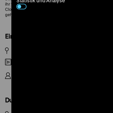
Statistik und Analyse
ihr fotogenes Lächeln eingebüßt habe. Komiker,
Clowns und Musiker werden in den Gerichtssaal
geholt, um sie zum Lächeln zu bringen. (ps)
Ein verhängnisvolles Geigensolo
D 1936
35mm
R: Rolf Raffé, D: Karl Valentin, Liesl Karlstadt, Max
Moll, 19‘
Du bist so schön, Berlinerin