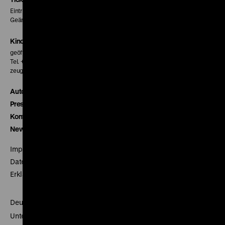
Eintritt 5 €
Geänderte Preise sind im Programm vermerkt.
Kinokasse
geöffnet 30 Minuten vor Beginn der ersten Vorstellung
Tel. + 49 30 20304-770
zeughauskino@dhm.de
Autor*innen
Presse
Kontakt
Newsletter
Impressum
Datenschutz
Erklärung digitale Barrierefreiheit
Deutsches Historisches Museum
Unter den Linden 2