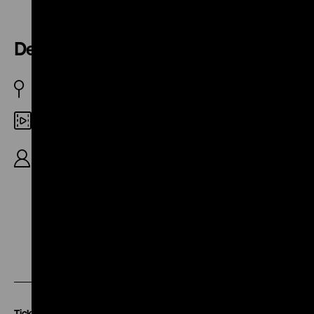
Der Antennendraht
D 1938
35mm
R: Joe Stöckel, D: Karl Valentin, Liesl Karlstadt, Joe
Stöckel, 19‘
Zu
Zu
Zu
unserer
unserer
unserer
Instagram
Facebook
Letterboxd
Seite
Seite
Seite
Tickets