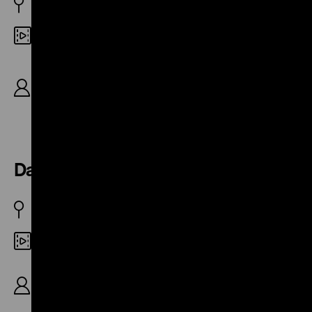
D 1936
35mm
R: Eduard von Borsody, B: Willy Kaufmann, Hans
Fritz Köllner, D: Robert Dorsay, Walter Gross,
Herti Kirchner, Hedi Heissling, Alexa von
Porembsky, 19‘
Das verlorene Lächeln
D 1938
35mm
R/B: Jürgen von Alten, D: Hilde Schneider, Kurt
Seifert, Robert Dorsay, Walter Gross, Paul
Mederow, Karl Hellmer, 17‘