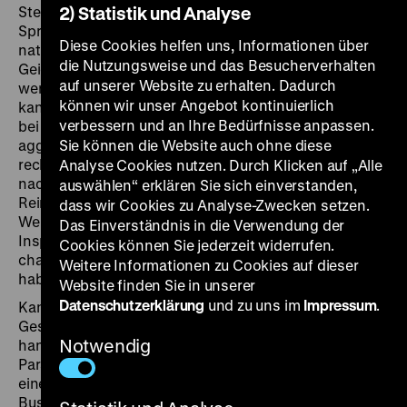
Sternstunden des absurden Humors in deutscher
2) Statistik und Analyse
Sprache, auch unter den Bedingungen der
Diese Cookies helfen uns, Informationen über
nationalsozialistischen Gewaltherrschaft. Dem
die Nutzungsweise und das Besucherverhalten
Geigenvirtuosen kann das Instrument weggepfändet
auf unserer Website zu erhalten. Dadurch
werden; die Suche nach einem Stück Antennendraht
können wir unser Angebot kontinuierlich
kann eine Radioübertragung ins Chaos stürzen. Wo es
verbessern und an Ihre Bedürfnisse anpassen.
bei Valentin und Karlstadt mitunter ungehobelt und
aggressiv zugeht und stets mit dem Schlimmsten zu
Sie können die Website auch ohne diese
rechnen ist, sehnt sich
Du bist so schön, Berlinerin
Analyse Cookies nutzen. Durch Klicken auf „Alle
nach musikbeseelter Harmonie: Der Schriftsteller
auswählen“ erklären Sie sich einverstanden,
Reinhold (Robert Dorsay) und der Schlagerkomponist
dass wir Cookies zu Analyse-Zwecken setzen.
Werner (Walter Gross) suchen verzweifelt nach
Das Einverständnis in die Verwendung der
Inspiration für ihre neue Revue und finden sie bei zwei
Cookies können Sie jederzeit widerrufen.
charmanten Frauen aus Köln und Wien. Doch sie
Weitere Informationen zu Cookies auf dieser
haben die Rechnung ohne Berlin gemacht!
Website finden Sie in unserer
Datenschutzerklärung
und zu uns im
Impressum
.
Kann man das Lächeln verlernen? Und kann eine
Geschichte, die in Zeiten der Diktatur genau davon
Notwendig
handelt, etwas anderes sein als eine hintergründige
Parabel?
Das verlorene Lächeln
spielt in Amerika, wo
eine berühmte Schauspielerin (Hilde Schneider) ein
Busunternehmen anklagt, weil sie durch einen Unfall