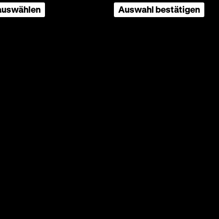
 auswählen
Auswahl bestätigen
one,
 Oswaldo
um 17.30
her
gkeit,
ndlichen
to,
rkeit
ches
 Zentrum
ung an