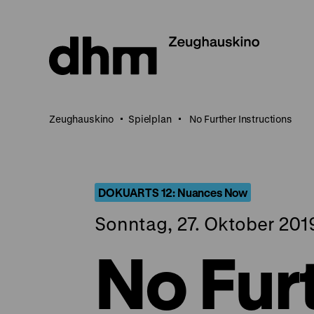
Direkt
zum
Seiteninhalt
springen
Zeughauskino
Spielplan
No Further Instructions
DOKUARTS 12: Nuances Now
Sonntag, 27. Oktober 2019
No Fur