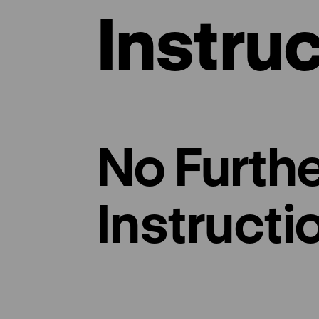
Instru
No Furth
Instructi