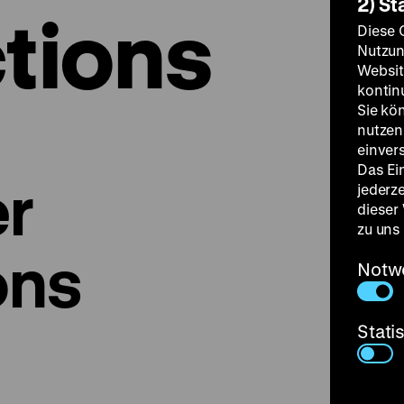
2) St
ctions
Diese 
Nutzun
Websit
kontin
Sie kö
nutzen.
einver
Das Ei
er
jederz
dieser
zu uns
ons
Notw
Stati