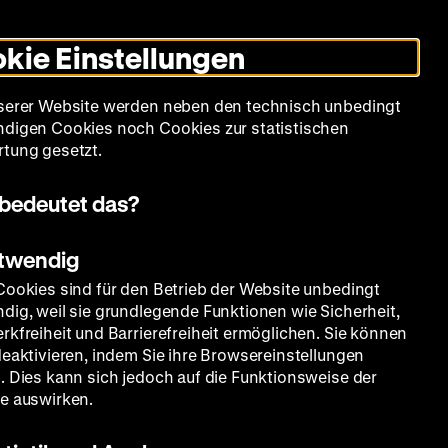
Leichte
Gebärdensprache
Suche
Heute +
Deutsch
Englisch
DHM
Dunklen
De
En
Sprache
Modus
kie Einstellungen
umschalten
Spielplan
Filmreihen
Über uns
serer Website werden neben den technisch unbedingt
digen Cookies noch Cookies zur statistischen
tung gesetzt.
bedeutet das?
otwendig
Cookies sind für den Betrieb der Website unbedingt
dig, weil sie grundlegende Funktionen wie Sicherheit,
rkfreiheit und Barrierefreiheit ermöglichen. Sie können
deaktivieren, indem Sie ihre Browsereinstellungen
. Dies kann sich jedoch auf die Funktionsweise der
e auswirken.