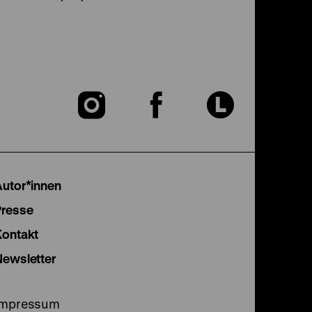
Zu
Zu
Zu
unserer
unserer
unser
Instagram
Facebook
Lette
Autor*innen
Seite
Seite
Seite
Presse
Kontakt
Newsletter
Impressum