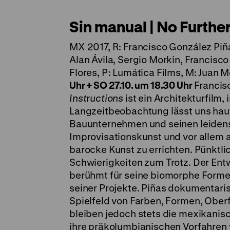
Sin manual | No Further
MX 2017, R: Francisco González Piñ
Alan Ávila, Sergio Morkin, Francisc
Flores, P: Lumática Films, M: Juan M
Uhr + SO 27.10. um 18.30 Uhr
Francis
Instructions
ist ein Architekturfilm
Langzeitbeobachtung lässt uns hau
Bauunternehmen und seinen leidensc
Improvisationskunst und vor allem 
barocke Kunst zu errichten. Pünktl
Schwierigkeiten zum Trotz. Der Ent
berühmt für seine biomorphe Formen
seiner Projekte. Piñas dokumentari
Spielfeld von Farben, Formen, Oberf
bleiben jedoch stets die mexikanisc
ihre präkolumbianischen Vorfahren w