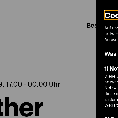
Coo
Besuch
Auf un
notwen
Auswer
Was 
1) N
Diese 
notwen
, 17.00 - 00.00 Uhr
Netzwe
ther
diese 
ändern
Websit