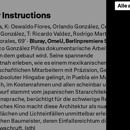
Alle
 Instructions
a, K: Oswaldo Flores, Orlando González, César Duri
o González, T: Ricardo Valdez, Rodrigo Martínez, S:
orales, 69’ ·
Bluray, OmeU, Berlinpremiere
SA 12.10. 
co González Piñas dokumentarische Arbeit
No Furt
, in dem gebaut wird. Seine spannende
tnah erleben, wie es einem mexikanischen
haftlichen Mitarbeitern mit Präzision, Geschwindi
absoluter Hingabe gelingt, in Puebla ein Museum für
ich, im Kostenrahmen und allen scheinbar unüberwi
wurf stammt vom japanischen Stararchitekten Toyo I
sprache, berüchtigt für die schwierige Realisierba
sches Kino macht diese Architektur als nuancenrei
lächen und Lichteinfällen unmittelbar erlebbar. Im
hen Baumeister, deren Einfallsreichtum die Erinner
achruft. (sth)