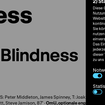
2) St
ess
Diese 
Nutzun
Websit
kontin
Sie kö
nutzen.
einver
Das Ei
 Blindness
jederz
dieser
zu uns
Notw
Stati
: Peter Middleton, James Spinney, T: Joakim Sunds
tt, Steve Jamison, 87’ ·
OmU, optionale englischspra