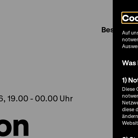
Coo
Besuch
Auf un
notwen
Auswer
Was 
1) N
Diese 
notwen
6, 19.00 - 00.00 Uhr
Netzwe
on
diese 
ändern
Websit