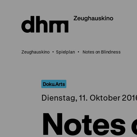
Direkt
zum
Seiteninhalt
springen
Zeughauskino
Spielplan
Notes on Blindness
Doku.Arts
Dienstag, 11. Oktober 201
Notes 