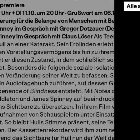
dpremiere
Alle
 Uhr + DI 11.10. um 20 Uhr · Grußwort am 06.10.: Veren
ierung für die Belange von Menschen mit Behinderun
inney im Gespräch mit Gregor Dotzauer (Der Tagessp
pinney im Gespräch mit Claus Löser
Als Teenager erk
 an einer Katarakt. Sein Erblinden erlebt er als ein
en Vorstellungsvermögens bis hin zu ihrem komplet
t er diesen Zustand, in dem schließlich sogar die
. Besonders die folgende soziale Isolation bringt H
en Veränderung seiner Welt zu befassen. So beginnt 
ein Audiotagebuch zu führen, auf dessen Grundlage
perience of Blindness
entsteht. Mit
Notes on Blindn
ddleton und James Spinney auf beeindruckende Wei
ins Sichtbare zu übersetzen. In ihrem Film werden S
aufnahmen von Schauspielern unter Einsatz von
 So bleibt Hulls Stimme präsent, seine Teilnahme a
en. Der Kassettenrekorder wird ihm zum neuen Gesic
end das Sichtbare für Hull nun der Welt der Träume