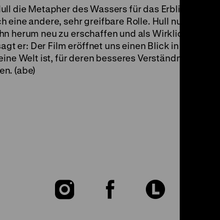
ull die Metapher des Wassers für das Erblinden. In
 eine andere, sehr greifbare Rolle. Hull nutzt den 
hn herum neu zu erschaffen und als Wirklichkeit ne
agt er: Der Film eröffnet uns einen Blick in diese We
ine Welt ist, für deren besseres Verständnis wir da
n. (abe)
Zu
Zu
Zu
unserer
unserer
unser