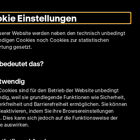
Leichte
Gebärdensprache
Suche
Heute +
Deutsch
Englisch
DHM
Dunklen
De
En
Sprache
Modus
kie Einstellungen
umschalten
Spielplan
Filmreihen
Über uns
serer Website werden neben den technisch unbedingt
digen Cookies noch Cookies zur statistischen
tung gesetzt.
bedeutet das?
otwendig
Cookies sind für den Betrieb der Website unbedingt
dig, weil sie grundlegende Funktionen wie Sicherheit,
rkfreiheit und Barrierefreiheit ermöglichen. Sie können
deaktivieren, indem Sie ihre Browsereinstellungen
. Dies kann sich jedoch auf die Funktionsweise der
e auswirken.