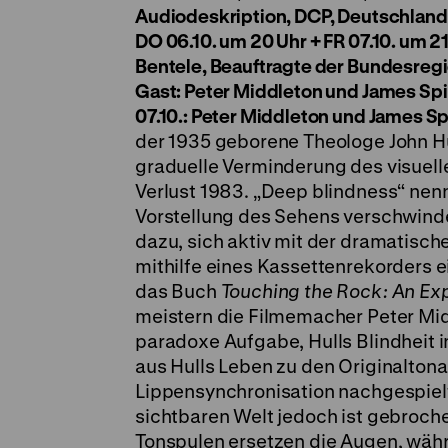
Audiodeskription, DCP, Deutschlan
DO 06.10. um 20 Uhr + FR 07.10. um 21
Bentele, Beauftragte der Bundesreg
Gast: Peter Middleton und James Sp
07.10.: Peter Middleton und James S
der 1935 geborene Theologe John Hull
graduelle Verminderung des visuell
Verlust 1983. „Deep blindness“ nenn
Vorstellung des Sehens verschwindet
dazu, sich aktiv mit der dramatisch
mithilfe eines Kassettenrekorders 
das Buch
Touching the Rock: An Ex
meistern die Filmemacher Peter Mi
paradoxe Aufgabe, Hulls Blindheit 
aus Hulls Leben zu den Originalton
Lippensynchronisation nachgespielt.
sichtbaren Welt jedoch ist gebroch
Tonspulen ersetzen die Augen, währ