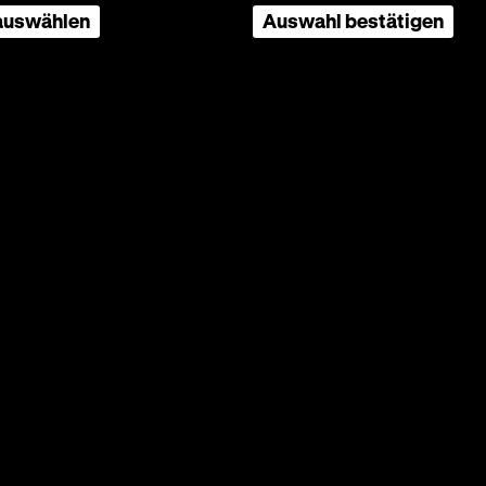
 auswählen
Auswahl bestätigen
a
g; zu
iegel)
+
rankt
e
ten
ull
er,
 1990
ess
se die
zenen
n der
ht, die