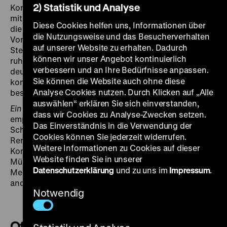
2) Statistik und Analyse
Konzerns eine Stelle finden. Robuste, direkte Typen
mit Alltagswitz und Zukunftsängsten. Sie ziehen durch
Diese Cookies helfen uns, Informationen über
die stillen Hallen, nicht wissend, was kommen mag.
die Nutzungsweise und das Besucherverhalten
Vom Turm blickend sagt einer: „So wie man einen
auf unserer Website zu erhalten. Dadurch
Sterbenden auf dem Sterbebett beobachtet, wird’s
können wir unser Angebot kontinuierlich
ruhig. So ruhig ist es jetzt hier.“
Ofen aus
lässt nicht nur
verbessern und an Ihre Bedürfnisse anpassen.
deutsche, sondern auch türkische Arbeiter zu Wort
Sie können die Website auch ohne diese
kommen, die mitunter schon jahrzehntelang bei Krupp
Analyse Cookies nutzen. Durch Klicken auf „Alle
beschäftigt waren.
auswählen“ erklären Sie sich einverstanden,
Ein Schloß für alle
ist ebenfalls ein Arbeiterfilm. Der
dass wir Cookies zu Analyse-Zwecken setzen.
empathische Ernst von
Ofen aus
weicht der lustvollen
Das Einverständnis in die Verwendung der
Schilderung eines proletarischen
Cookies können Sie jederzeit widerrufen.
Rentner*innenalltags. Nah herangerückt begleitet
Weitere Informationen zu Cookies auf dieser
Komers mit seiner Videokamera Senior*innen im
Website finden Sie in unserer
Mülheimer Viertel Styrum, dem „Tal der fliegenden
Datenschutzerklärung
und zu uns im
Impressum
.
Messer“, wie es zum Staunen der stolzen Ansässigen
andernorts genannt wird. (ts)
Notwendig
Ofen aus