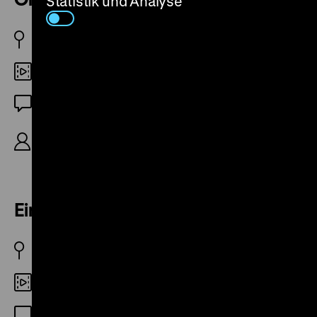
Statistik und Analyse
D 1995
Digital SD
OF
R: Rainer Komers, Klaus Helle, K: Rainer Komers,
S: Dieter Reifarth, 75‘
Ein Schloß für alle
D 1997
Digital SD
OF