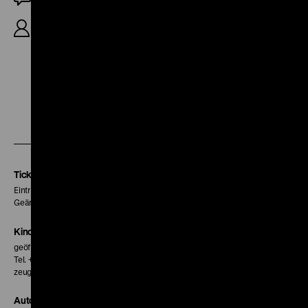
R/K: Rainer Komers, S: Dieter Reifarth, 44‘
Zu
Zu
Zu
unserer
unserer
unserer
Instagram
Facebook
Letterboxd
Seite
Seite
Seite
Tickets
Eintritt 5 €
Geänderte Preise sind im Programm vermerkt.
Kinokasse
geöffnet 30 Minuten vor Beginn der ersten Vorstellung
Tel. + 49 30 20304-770
zeughauskino@dhm.de
Autor*innen