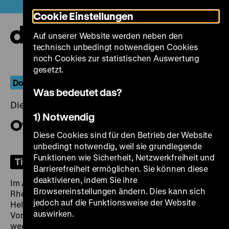
Direkt
Heute +
Cookie Einstellungen
zum
Seiteninhalt
Auf unserer Website werden neben den
springen
Navi
technisch unbedingt notwendigen Cookies
auf-
und
noch Cookies zur statistischen Auswertung
zuk
gesetzt.
Dokumentarische Positionen: Rainer Komers
Was bedeutet das?
Dienstag, 09. September 2025, 19.00 Uhr
1) Notwendig
Ofen aus & Ein Schloß für alle
Diese Cookies sind für den Betrieb der Website
unbedingt notwendig, weil sie grundlegende
Funktionen wie Sicherheit, Netzwerkfreiheit und
Tickets
Barrierefreiheit ermöglichen. Sie können diese
deaktivieren, indem Sie ihre
Im August 1993 ist der Ofen aus. Die Krupphütte in
Browsereinstellungen ändern. Dies kann sich
Rheinhausen wird stillgelegt. Rainer Komers und Klaus
jedoch auf die Funktionsweise der Website
Helle sind vor Ort und filmen Arbeiter, die in den
auswirken.
Vorruhestand geschickt werden, zur Kurzarbeit
wechseln müssen oder in einem anderen Werk des