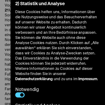
Wieder, Eckart Dux, Siegfried Rauch, Karl Michael
2) Statistik und Analyse
Vogler, Nadja Tiller, Peter Kern, 90‘
·
35mm
FR 07.07. um
21 Uhr + MI 26.07. um 20 Uhr
„Die Jugend ist wie die
Diese Cookies helfen uns, Informationen über
Sonne um acht oder neun Uhr morgens… Unsere
die Nutzungsweise und das Besucherverhalten
Hoffnung liegt auf euch!“. Eingangs wird (etwas
auf unserer Website zu erhalten. Dadurch
verkürzt) der Vorsitzende Mao zitiert, dann delirierend
können wir unser Angebot kontinuierlich
in den Entwicklungsroman der jungen Anna
verbessern und an Ihre Bedürfnisse anpassen.
eingetaucht: Der Klosterschul-Unterricht als sexy
Sie können die Website auch ohne diese
Nonnentanzvisionen, die schwärmerischen Blicke auf
Analyse Cookies nutzen. Durch Klicken auf „Alle
den wortkargen Chauffeur ein Leerlauf, daheim dann
auswählen“ erklären Sie sich einverstanden,
verständnislose Eltern (Business-Papa Karl-Michael
dass wir Cookies zu Analyse-Zwecken setzen.
Vogler und Yoga-Mama Nadja Tiller), die Anna mal
Das Einverständnis in die Verwendung der
noch wie ein Kind, dann schon wie eine „junge Dame“
Cookies können Sie jederzeit widerrufen.
haben wollen. Aber Anna sucht das Glück – „ob es
Weitere Informationen zu Cookies auf dieser
sowas überhaupt gibt?“ – vom Stadionausflug mit dem
Website finden Sie in unserer
Fußballfanfreund zur nächtlichen Exkursion bis ins
Datenschutzerklärung
und zu uns im
Impressum
.
Hippie-Happening um den kiffenden Peter Kern, was
am Kommissariat endet und zum umnachteten
Familienstreit führt: Tabula rasa für den Schritt zu
Notwendig
Annas (merkwürdiger) Reifeprüfung. Der erste der drei
famosen, im inszenatorischen Zugriffswahnsinn völlig
grenzenlosen Kolportage-Spielfilme aus Brynychs