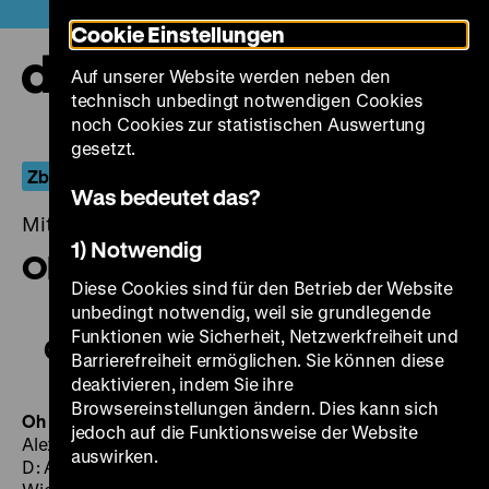
Direkt
Heute +
Cookie Einstellungen
zum
Seiteninhalt
Auf unserer Website werden neben den
springen
Navi
technisch unbedingt notwendigen Cookies
auf-
und
noch Cookies zur statistischen Auswertung
zuk
gesetzt.
Zbyněk Brynych
Was bedeutet das?
Mittwoch, 26. Juli 2017, 19.00 - 00.00 Uhr
1) Notwendig
Oh Happy Day
Diese Cookies sind für den Betrieb der Website
unbedingt notwendig, weil sie grundlegende
Funktionen wie Sicherheit, Netzwerkfreiheit und
Oh Happy Day
Barrierefreiheit ermöglichen. Sie können diese
deaktivieren, indem Sie ihre
Browsereinstellungen ändern. Dies kann sich
Oh Happy Day
BRD 1970, R: Zbynek Brynych, B:
jedoch auf die Funktionsweise der Website
Alexander Fuhrmann, K: Josef Vaniš, M: Peter Thomas,
auswirken.
D: Anne-Marie Kuster, Amadeus August, Hanne