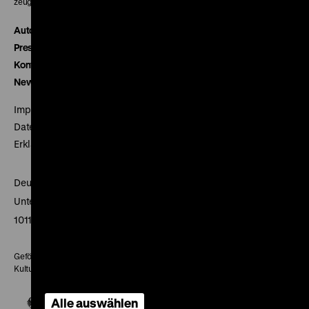
zeughauskino@dhm.de
Autor*innen
Presse
Kontakt
Newsletter
Impressum
Datenschutz
Erklärung digitale Barrierefreiheit
Deutsches Historisches Museum
Unter den Linden 2
10117 Berlin
Gefördert mit Mitteln des Beauftragten der Bundesregierung für
Kultur und Medien
Alle auswählen