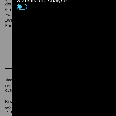
Statistik und Analyse
deutschem Zwischenspiel 1968-70: Befreites Kino wie
ein nicht enden wollender Tagtraum, schräg schillernd
zwischen Sehnsucht, Verunsicherung und Glück – nur:
„Warum heißt es Unzucht?“ Ein Schlüsselwerk seiner
Epoche. (chh)
Zu
Zu
Zu
unserer
unserer
unserer
Instagram
Facebook
Letterboxd
Seite
Seite
Seite
Tickets
Eintritt 5 €
Geänderte Preise sind im Programm vermerkt.
Kinokasse
geöffnet 30 Minuten vor Beginn der ersten Vorstellung
Tel. + 49 30 20304-770