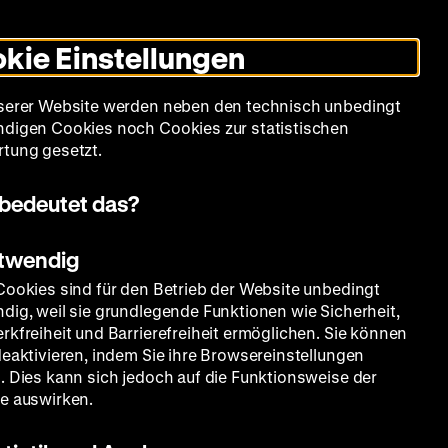
Leichte
Gebärdensprache
Suche
Heute +
Deutsch
Englisch
DHM
Dunklen
De
En
Sprache
Modus
kie Einstellungen
umschalten
Spielplan
Filmreihen
Über uns
serer Website werden neben den technisch unbedingt
digen Cookies noch Cookies zur statistischen
tung gesetzt.
bedeutet das?
otwendig
Cookies sind für den Betrieb der Website unbedingt
dig, weil sie grundlegende Funktionen wie Sicherheit,
rkfreiheit und Barrierefreiheit ermöglichen. Sie können
deaktivieren, indem Sie ihre Browsereinstellungen
. Dies kann sich jedoch auf die Funktionsweise der
e auswirken.