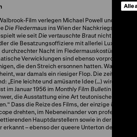
Alle
n
n-Walbrook-Film verlegen Michael Powell und Emeric
te
Die Fledermaus
ins Wien der Nachkriegszeit. Woh
spielt wie seit
Die vertauschte Braut
nicht mehr, ist
ler die Besatzungsoffiziere mit allerlei Luxusgüter
ch durchzechter Nacht im Fledermauskostüm auf der
matische Verwicklungen sind ebenso vorprogrammie
igen, die den Streich ersonnen hatten. Was heute w
heint, war damals ein riesiger Flop. Die zeitgenöss
nd: „Eine leichte und amüsante Idee (…) wird durch
ist im Januar 1956 im
Monthly Film Bulletin
zu lesen,
wer, die Ausstattung eine Art teutonisches Samm
en.
“ Dass die Reize des Films, der einzige übrigens,
cope drehten, im Nebeneinander von professionell
lettierenden Hauptdarstellern sowie in der Künstlich
r erkannt – ebenso der queere Unterton des Films.