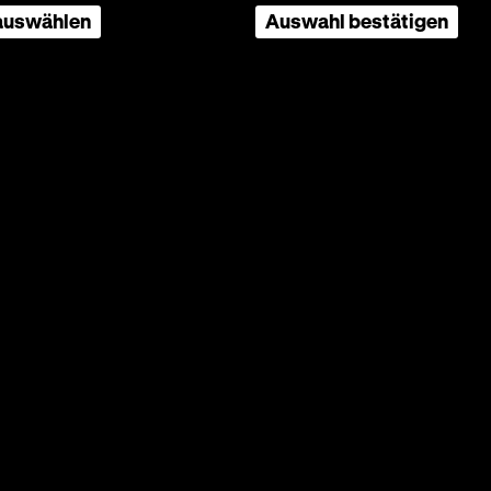
 auswählen
Auswahl bestätigen
lbrück,
n
rt wie
ie ein
ischen
 „die
elalbum
 den
en
keit