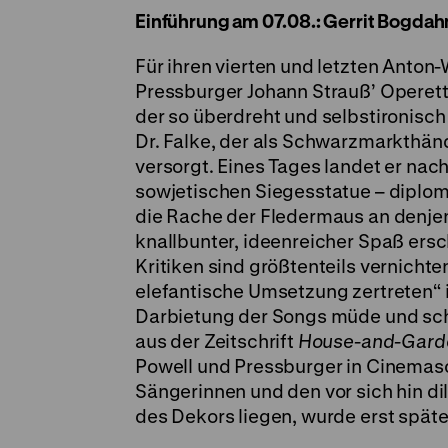
Einführung am 07.08.: Gerrit Bogdah
Für ihren vierten und letzten Anto
Pressburger Johann Strauß’ Operet
der so überdreht und selbstironisch 
Dr. Falke, der als Schwarzmarkthänd
versorgt. Eines Tages landet er na
sowjetischen Siegesstatue – diplo
die Rache der Fledermaus an denjen
knallbunter, ideenreicher Spaß ersc
Kritiken sind größtenteils vernichte
elefantische Umsetzung zertreten“ 
Darbietung der Songs müde und sch
aus der Zeitschrift
House-and-Gard
Powell und Pressburger in Cinemas
Sängerinnen und den vor sich hin di
des Dekors liegen, wurde erst späte