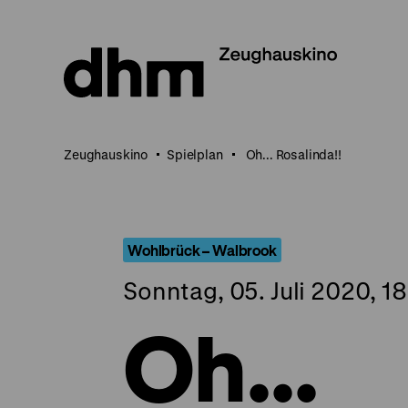
Direkt
zum
Seiteninhalt
springen
Zeughauskino
Spielplan
Oh... Rosalinda!!
Wohlbrück – Walbrook
Sonntag, 05. Juli 2020, 1
Oh...