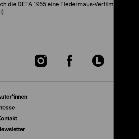
uch die DEFA 1955 eine Fledermaus-Verfilmung vor, d
l)
Zu
Zu
Zu
unserer
unserer
unser
Instagram
Facebook
Lette
Autor*innen
Seite
Seite
Seite
Presse
Kontakt
Newsletter