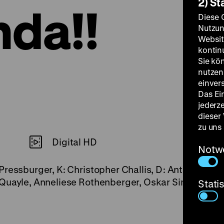
2) St
nda!!
Diese 
Nutzun
Websit
kontin
Sie kö
nutzen.
einver
Das Ei
jederz
dieser
zu uns
Digital HD
Notw
Pressburger, K: Christopher Challis, D: Anton Walbr
 Quayle, Anneliese Rothenberger, Oskar Sima, 105
'
Stati