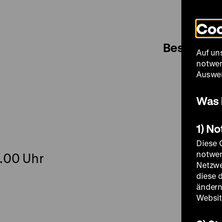
Coo
Besuch
Auf un
notwen
Auswer
Was 
1) N
Diese 
notwen
8.00 Uhr
Netzwe
diese 
ändern
Websit