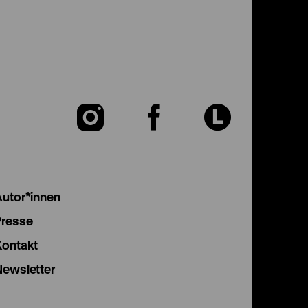
Zu
Zu
Zu
unserer
unserer
unser
Instagram
Facebook
Lette
Autor*innen
Seite
Seite
Seite
Presse
Kontakt
Newsletter