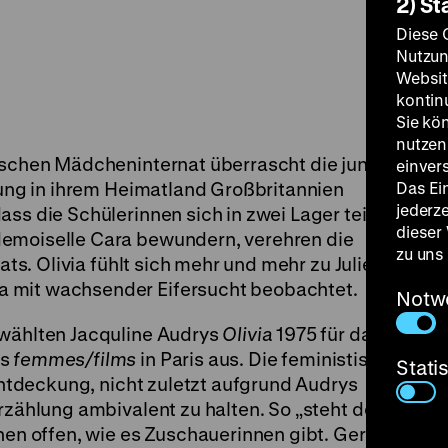
2) St
Diese 
Nutzun
Websit
kontin
Sie kö
nutzen.
sischen Mädcheninternat überrascht die junge
einver
ehung in ihrem Heimatland Großbritannien
Das Ei
jederz
ss die Schülerinnen sich in zwei Lager teilen.
dieser
demoiselle Cara bewundern, verehren die
zu uns
nats. Olivia fühlt sich mehr und mehr zu Julie
 mit wachsender Eifersucht beobachtet.
Notw
 wählten Jacquline Audrys
Olivia
1975 für das
ls
femmes/films
in Paris aus. Die feministische
Stati
 Entdeckung, nicht zuletzt aufgrund Audrys
rzählung ambivalent zu halten. So „steht der
onen offen, wie es Zuschauerinnen gibt. Gerade