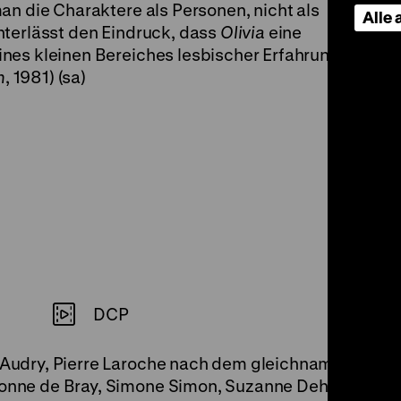
an die Charaktere als Personen, nicht als
Alle
nterlässt den Eindruck, dass
Olivia
eine
nes kleinen Bereiches lesbischer Erfahrung
m
, 1981) (sa)
DCP
e Audry, Pierre Laroche nach dem gleichnamigen Rom
vonne de Bray, Simone Simon, Suzanne Dehelly, 95‘