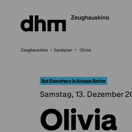
Direkt
zum
Seiteninhalt
springen
Zeughauskino
Spielplan
Olivia
But Elsewhere Is Always Better
Samstag, 13. Dezember 2
Olivia