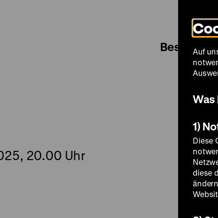
Coo
Besuch
Auf un
notwen
Auswer
Was 
1) N
Diese 
notwen
025, 20.00 Uhr
Netzwe
diese 
ändern
Websit