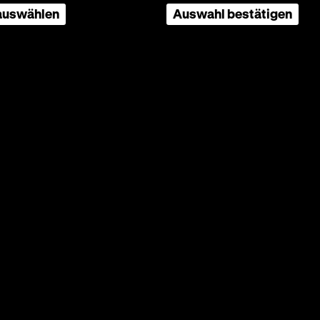
 auswählen
Auswahl bestätigen
OmeU
an von Dorothy Bussy, K: Christian