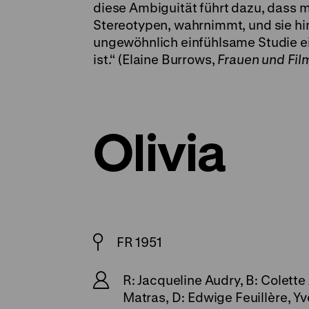
diese Ambiguität führt dazu, dass m
Stereotypen, wahrnimmt, und sie hi
ungewöhnlich einfühlsame Studie ei
ist.“ (Elaine Burrows,
Frauen und Fil
Olivia
FR 1951
R: Jacqueline Audry, B: Colett
Matras, D: Edwige Feuillère, Y