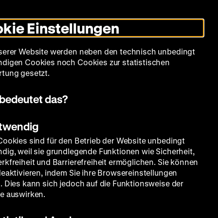
Leichte
Gebärdensprache
Suche
Heute +
Deutsch
Englisch
DHM
Dunklen
De
En
Sprache
Modus
kie Einstellungen
umschalten
Spielplan
Filmreihen
Über uns
serer Website werden neben den technisch unbedingt
digen Cookies noch Cookies zur statistischen
tung gesetzt.
bedeutet das?
otwendig
Cookies sind für den Betrieb der Website unbedingt
dig, weil sie grundlegende Funktionen wie Sicherheit,
rkfreiheit und Barrierefreiheit ermöglichen. Sie können
deaktivieren, indem Sie ihre Browsereinstellungen
. Dies kann sich jedoch auf die Funktionsweise der
e auswirken.