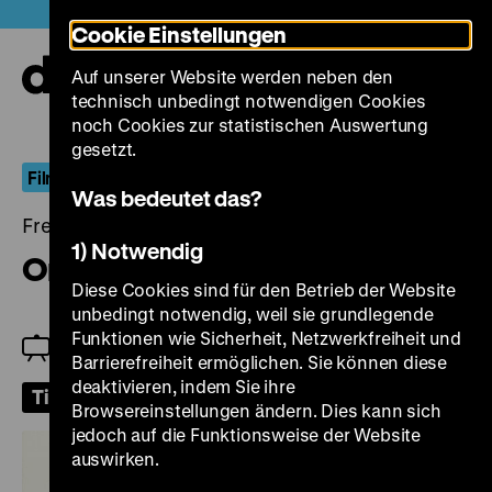
Direkt
Heute +
Cookie Einstellungen
zum
Seiteninhalt
Auf unserer Website werden neben den
springen
Navi
technisch unbedingt notwendigen Cookies
auf-
und
noch Cookies zur statistischen Auswertung
zuk
gesetzt.
FilmDokument
Was bedeutet das?
Freitag, 20. September 2024, 18.00 Uhr
1) Notwendig
On the Road to Hollywood
Diese Cookies sind für den Betrieb der Website
unbedingt notwendig, weil sie grundlegende
Funktionen wie Sicherheit, Netzwerkfreiheit und
Einführung: Brigitte Mayr & Michael Omasta
Barrierefreiheit ermöglichen. Sie können diese
deaktivieren, indem Sie ihre
Tickets
Browsereinstellungen ändern. Dies kann sich
jedoch auf die Funktionsweise der Website
auswirken.