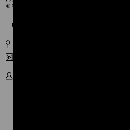
© Gerhard P. Winter, SYNEMA/Nachlass B.F.
On the Road to Hollywood
AT 1982
DCP
R/B: Bernhard Frankfurter, K: Hermann
Dunzendorfer, Kurt Jetmar, Franz Rieß, Adriano
Tuis, Gerhard P. Winter, Andreas Kopf, 101’
Zu
Zu
Zu
unserer
unserer
unserer