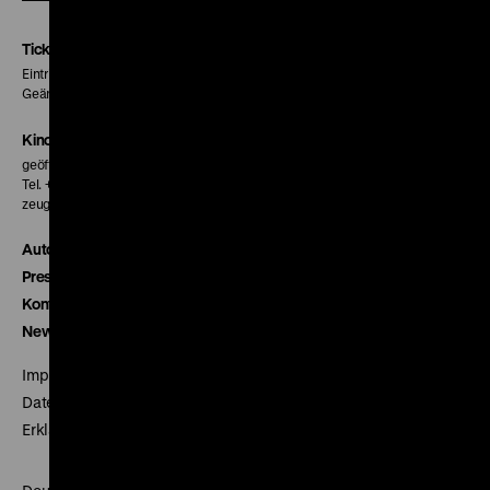
Instagram
Facebook
Letterboxd
Seite
Seite
Seite
Tickets
Eintritt 5 €
Geänderte Preise sind im Programm vermerkt.
Kinokasse
geöffnet 30 Minuten vor Beginn der ersten Vorstellung
Tel. + 49 30 20304-770
zeughauskino@dhm.de
Autor*innen
Presse
Kontakt
Newsletter
Impressum
Datenschutz
Erklärung digitale Barrierefreiheit