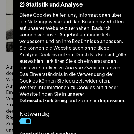
2) Statistik und Analyse
Diese Cookies helfen uns, Informationen über
die Nutzungsweise und das Besucherverhalten
auf unserer Website zu erhalten. Dadurch
können wir unser Angebot kontinuierlich
verbessern und an Ihre Bedürfnisse anpassen.
Sie können die Website auch ohne diese
Analyse Cookies nutzen. Durch Klicken auf „Alle
auswählen“ erklären Sie sich einverstanden,
Auf den Spuren der Geschichte, des Überlebens und
dass wir Cookies zu Analyse-Zwecken setzen.
des Kinos. Eine filmische Detektivarbeit, die den
Das Einverständnis in die Verwendung der
Wegen der 1933 und 1938 vertriebenen Regisseure,
Cookies können Sie jederzeit widerrufen.
Autoren, Schauspielerinnen und Schauspieler in die
Weitere Informationen zu Cookies auf dieser
Emigration folgt.
On the Road to Hollywood
ist ein
Website finden Sie in unserer
Versuch, die „Erfahrung des Exils“ in Bildern und Tönen
Datenschutzerklärung
und zu uns im
Impressum
.
zu dokumentieren, eine filmische Recherche über das
deutschsprachige Filmexil. Der österreichische
Notwendig
Regisseur Bernhard Frankfurter (1946–1999) hat dafür
Zeitzeugen, Vertriebene wie Täter, ausfindig gemacht
und interviewt: in Wien, London, Berlin, Prag, New York