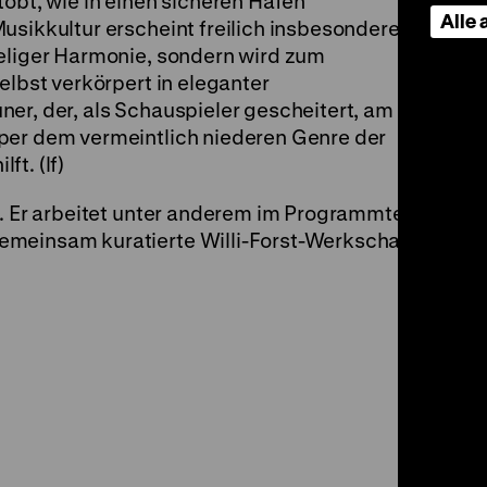
tobt, wie in einen sicheren Hafen
Alle
usikkultur erscheint freilich insbesondere in
eeliger Harmonie, sondern wird zum
elbst verkörpert in eleganter
er, der, als Schauspieler gescheitert, am
per dem vermeintlich niederen Genre der
t. (lf)
or. Er arbeitet unter anderem im Programmteam
emeinsam kuratierte Willi-Forst-Werkschau