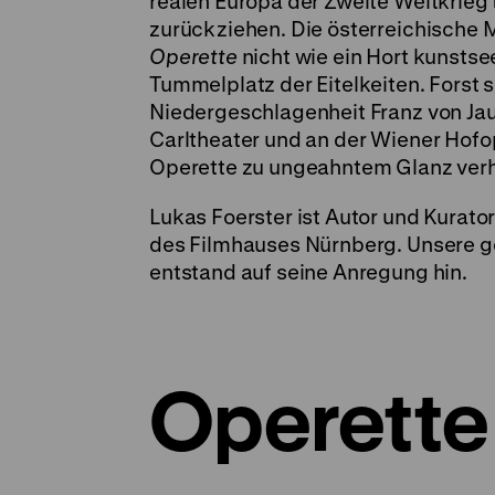
realen Europa der Zweite Weltkrieg 
zurückziehen. Die österreichische M
Operette
nicht wie ein Hort kunsts
Tummelplatz der Eitelkeiten. Forst s
Niedergeschlagenheit Franz von Jaun
Carltheater und an der Wiener Hofo
Operette zu ungeahntem Glanz verhilf
Lukas Foerster ist Autor und Kurat
des Filmhauses Nürnberg. Unsere g
entstand auf seine Anregung hin.
Operette