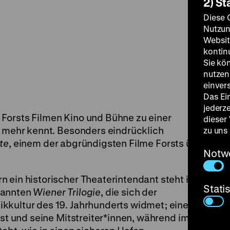
2) St
Diese 
Nutzun
Websit
kontin
Sie kö
nutzen.
einver
Das Ei
jederz
Forsts Filmen Kino und Bühne zu einer
dieser
n mehr kennt. Besonders eindrücklich
zu uns
te
, einem der abgründigsten Filme Forsts über
Notw
.
 ein historischer Theaterintendant steht im
Stati
nannten
Wiener Trilogie
, die sich der
kkultur des 19. Jahrhunderts widmet; eine
rst und seine Mitstreiter*innen, während im