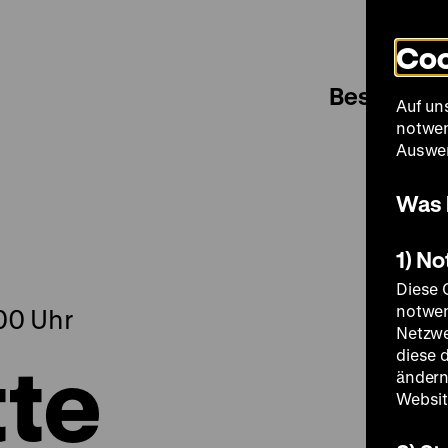
Coo
Besuch
Auf un
notwen
Auswer
Was 
1) N
Diese 
notwen
.00 Uhr
Netzwe
te
diese 
ändern
Websit