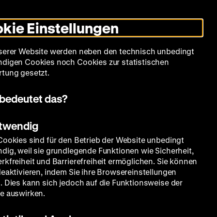
Leichte
Gebärdensprache
Suche
Heute +
Deutsch
Englisch
DHM
Dunklen
De
En
Sprache
Modus
kie Einstellungen
umschalten
Spielplan
Filmreihen
Über uns
serer Website werden neben den technisch unbedingt
digen Cookies noch Cookies zur statistischen
tung gesetzt.
bedeutet das?
otwendig
Cookies sind für den Betrieb der Website unbedingt
dig, weil sie grundlegende Funktionen wie Sicherheit,
rkfreiheit und Barrierefreiheit ermöglichen. Sie können
deaktivieren, indem Sie ihre Browsereinstellungen
. Dies kann sich jedoch auf die Funktionsweise der
e auswirken.