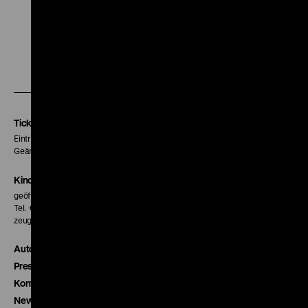
Zu
Zu
Zu
unserer
unserer
unserer
Instagram
Facebook
Letterboxd
Seite
Seite
Seite
Tickets
Eintritt 5 €
Geänderte Preise sind im Programm vermerkt.
Kinokasse
geöffnet 30 Minuten vor Beginn der ersten Vorstellung
Tel. + 49 30 20304-770
zeughauskino@dhm.de
Autor*innen
Presse
Kontakt
Newsletter