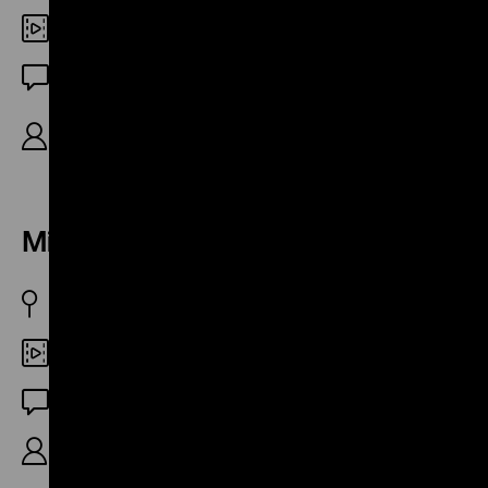
35mm
OF
R: Peter Vatter, K: Michael Halatsch, Winfried
Goldner, 29‘
Mit Paula in die Stadt
DDR 1987
35mm
OF
R: Peter Vatter, K: Winfried Goldner, 30‘