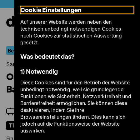
Direkt
Heute +
Cookie Einstellungen
zum
Seiteninhalt
Auf unserer Website werden neben den
springen
Navi
technisch unbedingt notwendigen Cookies
auf-
und
noch Cookies zur statistischen Auswertung
zuk
gesetzt.
Berlin.Dokument
Was bedeutet das?
Samstag, 09. September 2023, 18.00 Uhr
1) Notwendig
Ost-Berlin: Schleusen, die S-
Diese Cookies sind für den Betrieb der Website
Bahn und ein Hauptbahnhof
unbedingt notwendig, weil sie grundlegende
Funktionen wie Sicherheit, Netzwerkfreiheit und
Barrierefreiheit ermöglichen. Sie können diese
deaktivieren, indem Sie ihre
Jeanpaul Goergen
Browsereinstellungen ändern. Dies kann sich
jedoch auf die Funktionsweise der Website
Tickets
auswirken.
Ein Programm über bekannte und unbekannte