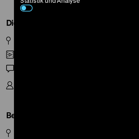
Statistik und Analyse
Die Mühlendammschleuse
DDR 1988
35mm
OF
R: Nina Freudenberg, K: Hans-Eberhard Leupold,
14‘
Berlin Hauptbahnhof
DDR 1988