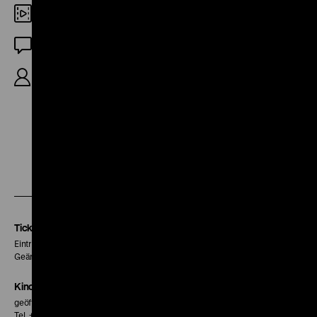
DCP
OF
R: Regina Thielemann, 25‘
Zu
Zu
Zu
unserer
unserer
unserer
Instagram
Facebook
Letterboxd
Seite
Seite
Seite
Tickets
Eintritt 5 €
Geänderte Preise sind im Programm vermerkt.
Kinokasse
geöffnet 30 Minuten vor Beginn der ersten Vorstellung
Tel. + 49 30 20304-770