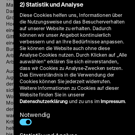
2) Statistik und Analyse
Manchmal möchte man fliegen
(1981) löste mit seiner
Darstellung einer Jugendbrigade, die auf der
Diese Cookies helfen uns, Informationen über
Großbaustelle Berlin-Marzahn elfgeschossige
die Nutzungsweise und das Besucherverhalten
Hochhäuser der Wohnungsbauserie 70/11 errichtet,
auf unserer Website zu erhalten. Dadurch
eine Diskussion über diese Frage aus. Die Regisseurin
können wir unser Angebot kontinuierlich
Gitta Nickel zeigt keine Vorzeigejugendlichen, sondern
verbessern und an Ihre Bedürfnisse anpassen.
eine Gruppe schlecht ausgebildeter junger Leute,
Sie können die Website auch ohne diese
Bummelanten und Drückeberger. Erschwert wird die
Analyse Cookies nutzen. Durch Klicken auf „Alle
Arbeit durch stockenden Materialfluss und schlechte
auswählen“ erklären Sie sich einverstanden,
Arbeitsorganisation.
dass wir Cookies zu Analyse-Zwecken setzen.
Auch Regina Thielemanns Film
Berlin – Bauplatz der
Das Einverständnis in die Verwendung der
Jugend
(1982) schildert den Einsatz junger Arbeiter auf
Cookies können Sie jederzeit widerrufen.
den Berliner Baustellen. In Berlin-Marzahn verpflichtet
Weitere Informationen zu Cookies auf dieser
sich eine Gruppe, zusätzlich zum Plan 60 neue
Website finden Sie in unserer
Wohnungen zu errichten. Andere helfen mit bei der
Datenschutzerklärung
und zu uns im
Impressum
.
Modernisierung von Altbauten in Prenzlauer Berg. Da
der Film für die Auslandswerbung der DDR bestimmt
Notwendig
war, fiel er ausgesprochen positiv aus und blendete
Kritik aus. Der Kommentar gibt sich optimistisch: „So
helfen die jungen Leute mit, das Wohnungsproblem
bis 1990 in der DDR zu lösen.“ (jg)