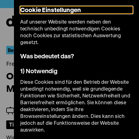
Direkt
Heute +
Cookie Einstellungen
zum
Seiteninhalt
Auf unserer Website werden neben den
springen
Navi
technisch unbedingt notwendigen Cookies
auf-
und
noch Cookies zur statistischen Auswertung
zuk
gesetzt.
Berlin.Dokument
Was bedeutet das?
Freitag, 17. November 2023, 18.00 Uhr
1) Notwendig
Ost-Berlin: Jugend baut
Diese Cookies sind für den Betrieb der Website
Marzahn
unbedingt notwendig, weil sie grundlegende
Funktionen wie Sicherheit, Netzwerkfreiheit und
Barrierefreiheit ermöglichen. Sie können diese
deaktivieren, indem Sie ihre
Jeanpaul Goergen
Browsereinstellungen ändern. Dies kann sich
jedoch auf die Funktionsweise der Website
Tickets
auswirken.
Wie sollen Helden im DDR-Dokumentarfilm aussehen?