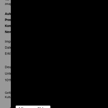
zeughauskino@dhm.de
Autor*innen
Presse
Kontakt
Newsletter
Impressum
Datenschutz
Erklärung digitale Barrierefreiheit
Deutsches Historisches Museum
Unter den Linden 2
10117 Berlin
Gefördert mit Mitteln des Beauftragten der Bundesregierung für
Kultur und Medien