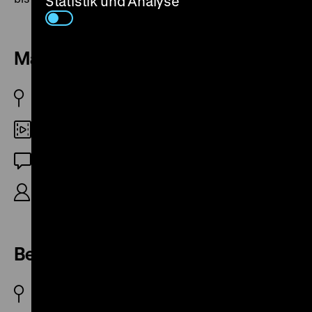
Statistik und Analyse
Manchmal möchte man fliegen
DDR 1981
35mm
OF
R: Gitta Nickel, K: Niko Pawloff, 60‘
Berlin – Bauplatz der Jugend
DDR 1982