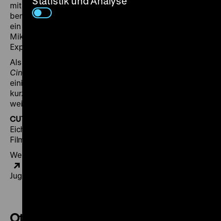
Statistik und Analyse
mit einer rohen Wut, deren Zentrum eine nie wirklich
benannte Kraft ist, die Ungerechtigkeit ermöglicht. Nur
ein Jahr nach Veröffentlichung des Films kam es in der
Mikawa-Grube zu einer großen Kohlenstoffmonoxid-
Explosion, die 458 Menschen das Leben kostete.
Als Vorfilm ein Glanzstück des frühen brasilianischen
Cinema Novo
: Leon Hirszman zeigt den Widerstand
einiger Bewohner*innen einer Favela, die sich
kurzerhand an einem Steinbruch versammeln, um
weitere Sprengungen zu verhindern. (ph)
CUTS
ist ein kritischer Film-Podcast von Christian
Eichler, der sich mit aktuellen Releases, Klassikern und
Filmtheorie beschäftigt.
Weitere Notizen von Lucas Barwenczik zu
Otoshi-ana
und Maja Roth über
Pedreira de São Diogo
auf
Jugend ohne Film
Otoshi-ana