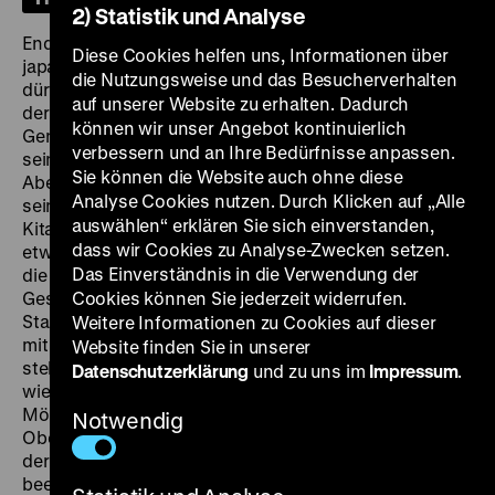
2) Statistik und Analyse
Ende der 1950er Jahre widmeten sich einige
Diese Cookies helfen uns, Informationen über
japanische Spielfilme dem Bergbau. Grund dafür
die Nutzungsweise und das Besucherverhalten
dürften vor allem sich erhitzende Arbeitskämpfe wie
auf unserer Website zu erhalten. Dadurch
der Miike-Streik auf der Insel Kyūshū gewesen sein.
können wir unser Angebot kontinuierlich
Genau dort spielt Hiroshi Teshigaharas Debütfilm und
verbessern und an Ihre Bedürfnisse anpassen.
seine erste Kollaboration mit dem Schriftsteller Kōbō
Sie können die Website auch ohne diese
Abe. Der Film folgt einem Mann, der begleitet von
Analyse Cookies nutzen. Durch Klicken auf „Alle
seinem Sohn bei sengender Hitze in der Kohleregion
auswählen“ erklären Sie sich einverstanden,
Kitakyūshū nach Arbeit sucht. Schnell merkt man, dass
dass wir Cookies zu Analyse-Zwecken setzen.
etwas nicht stimmt: Alle Geschäfte sind geschlossen,
Das Einverständnis in die Verwendung der
die Gebäude vernagelt, merkwürdige, vereinzelte
Gestalten huschen zwischen den Hütten durch den
Cookies können Sie jederzeit widerrufen.
Staub. Man begreift, wie sehr Bergbaulandschaften
Weitere Informationen zu Cookies auf dieser
mit bekannten Abbildungen der Hölle in Verbindung
Website finden Sie in unserer
stehen. Morde sind geschehen und geschehen nach
Datenschutzerklärung
und zu uns im
Impressum
.
wie vor, aber die Opfer leben weiter und jagen den
Mörder. Eine Geistergeschichte also, die unter der
Notwendig
Oberfläche von der Machtlosigkeit und Ausbeutung
der Arbeiterklasse erzählt. Die surreale,
beeindruckende Bildsprache des Films vermischt sich