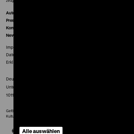
zeughauskino@dhm.de
Autor*innen
Presse
Kontakt
Newsletter
Impressum
Datenschutz
Erklärung digitale Barrierefreiheit
Deutsches Historisches Museum
Unter den Linden 2
10117 Berlin
Gefördert mit Mitteln des Beauftragten der Bundesregierung für
Kultur und Medien
Alle auswählen