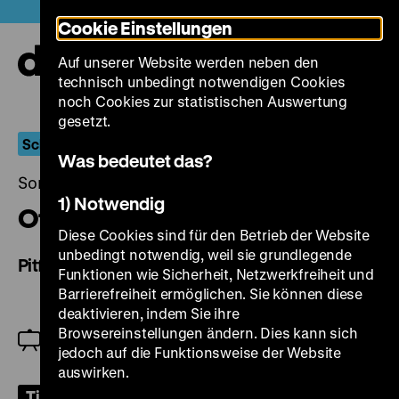
Direkt
Heute +
Cookie Einstellungen
zum
Seiteninhalt
Auf unserer Website werden neben den
springen
Navi
technisch unbedingt notwendigen Cookies
auf-
und
noch Cookies zur statistischen Auswertung
zuk
gesetzt.
Schlagende Wetter
Was bedeutet das?
Sonntag, 01. September 2024, 18.00 Uhr
1) Notwendig
Otoshi-ana
Diese Cookies sind für den Betrieb der Website
unbedingt notwendig, weil sie grundlegende
Pitfall
Funktionen wie Sicherheit, Netzwerkfreiheit und
Barrierefreiheit ermöglichen. Sie können diese
deaktivieren, indem Sie ihre
Im Anschluss: Live-Podcast mit CUTS – Der
Browsereinstellungen ändern. Dies kann sich
kritische Film-Podcast (Christian Eichler, Lucas
jedoch auf die Funktionsweise der Website
Barwenczik zum Thema „Arbeit im Film“)
auswirken.
Tickets