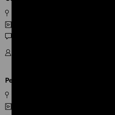
JP 1962
35mm
OmeU
R: Hiroshi Teshigahara, B: Kōbō Abe, D: Hisashi
Igawa, Kazuo Miyahara, Sen Yano, Sumie Sasaki,
95’
Pedreira de São Diogo
BR 1962
DCP