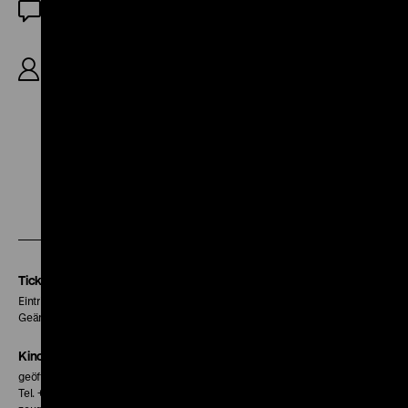
OmeU
BR 1962, R: Leon Hirszman, B: Flávio Migliaccio,
Leon Hirszman, K: Özen Sermet, D: Glauce Rocha,
Sadi Cabral, Cecil Thiré, 19’
Zu
Zu
Zu
unserer
unserer
unserer
Instagram
Facebook
Letterboxd
Seite
Seite
Seite
Tickets
Eintritt 5 €
Geänderte Preise sind im Programm vermerkt.
Kinokasse
geöffnet 30 Minuten vor Beginn der ersten Vorstellung
Tel. + 49 30 20304-770