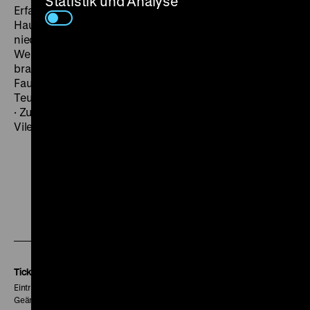
Statistik und Analyse
Erfahrungen in Deutschland haben sich in seinem
Hauptwerk
A grande Sertão: Veredas
niedergeschlagen. Den Schrecken des Zweiten
Weltkrieges versetzte der Schriftsteller ins
brasilianische Hinterland. Seine Hauptfigur ist eine Art
Faust des Sertãos, wie Rosa im Film sagt, der mit dem
Teufel ringt. SA 20.09. um 19 Uhr + MI 01.10. um 20 Uhr
· Zu Gast am 20.09.: Adriana Jacobsen und Soraia
Vilela im Gespräch mit Sérgio Costa
Zu
Zu
Zu
unserer
unserer
unserer
Instagram
Facebook
Letterboxd
Seite
Seite
Seite
Tickets
Eintritt 5 €
Geänderte Preise sind im Programm vermerkt.