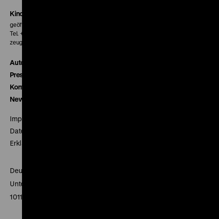
Kinokasse
geöffnet 30 Minuten vor Beginn der ersten Vorstellung
Tel. + 49 30 20304-770
zeughauskino@dhm.de
Autor*innen
Presse
Kontakt
Newsletter
Impressum
Datenschutz
Erklärung digitale Barrierefreiheit
Deutsches Historisches Museum
Unter den Linden 2
10117 Berlin