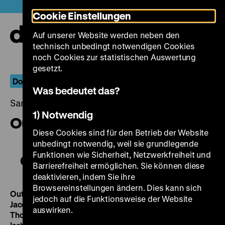
Direkt
Heute +
Cookie Einstellungen
zum
Seiteninhalt
Auf unserer Website werden neben den
springen
Navi
technisch unbedingt notwendigen Cookies
auf-
und
noch Cookies zur statistischen Auswertung
zuk
gesetzt.
Doku.Arts
Was bedeutet das?
Samstag, 20. September 2014, 19.00 - 00.00 Uhr
1) Notwendig
Outro Sertão
Diese Cookies sind für den Betrieb der Website
unbedingt notwendig, weil sie grundlegende
Funktionen wie Sicherheit, Netzwerkfreiheit und
Outro Sertão
Barrierefreiheit ermöglichen. Sie können diese
deaktivieren, indem Sie ihre
Browsereinstellungen ändern. Dies kann sich
Outro Sertão / Der andere Sertão
BR 2013, R/B: Adriana
jedoch auf die Funktionsweise der Website
Jacobsen, Soraia Vilela, K: Adrian Cooper, Yoliswa Gärtig,
auswirken.
Thomas Keller, Roberto Reyes, Jacob Solitrenick, S: