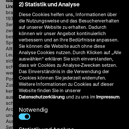
Isabela Monteiro de Castro, M: O'Grivo, P: Beatriz
2) Statistik und Analyse
Lindenberg, 73‘ · DCP, OmU, Deutschlandpremiere
Der
brasilianische Schriftsteller João Guimarães Rosa wird
Diese Cookies helfen uns, Informationen über
1938 als Diplomat nach Hamburg entsendet.
Outro
die Nutzungsweise und das Besucherverhalten
Sertão
zeichnet die vierjährige Episode eines Lebens
auf unserer Website zu erhalten. Dadurch
zwischen Beruf und Berufung nach. Als „unterirdisch“
können wir unser Angebot kontinuierlich
beschreibt Rosa, der die deutsche Literatur und
verbessern und an Ihre Bedürfnisse anpassen.
Sprache schätzt, seine Arbeit als Vizekonsul. Der
Sie können die Website auch ohne diese
Alltag in Nazideutschland ernüchterte ihn rasch: „Die
Analyse Cookies nutzen. Durch Klicken auf „Alle
Leute hier sind arm und konservativ. Sie interessierten
auswählen“ erklären Sie sich einverstanden,
sich kaum mehr als für gepanzerte Autos und Bomber“,
dass wir Cookies zu Analyse-Zwecken setzen.
schreibt er in seinen Aufzeichnungen, die im Film zitiert
Das Einverständnis in die Verwendung der
werden. Aufgeteilt in sieben Kapitel entsteht das
Cookies können Sie jederzeit widerrufen.
Porträt eines „teilnehmenden“ Beobachters:
Weitere Informationen zu Cookies auf dieser
Zusammen mit Aracy de Carvalho, die er im Konsulat
Website finden Sie in unserer
kennen lernt, half Rosa Juden, nach Brasilien
Datenschutzerklärung
und zu uns im
Impressum
.
auszureisen – in einer Zeit, in der die Vargas-Regierung
schon keine mehr ins Land lassen wollte.
Archivaufnahmen, oft von Amateuren, ein bislang
Notwendig
unveröffentlichtes Interview mit Walter Höllerer und
Aussagen von überlebenden Juden verwebt
Outro
Sertão
zu einer unaufgeregt subtilen Collage. Rosas