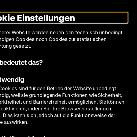
Leichte
Gebärdensprache
Suche
Heute +
Deutsch
Englisch
DHM
Dunklen
De
En
Sprache
Modus
kie Einstellungen
umschalten
Spielplan
Filmreihen
Über uns
serer Website werden neben den technisch unbedingt
digen Cookies noch Cookies zur statistischen
tung gesetzt.
bedeutet das?
otwendig
Cookies sind für den Betrieb der Website unbedingt
dig, weil sie grundlegende Funktionen wie Sicherheit,
rkfreiheit und Barrierefreiheit ermöglichen. Sie können
deaktivieren, indem Sie ihre Browsereinstellungen
. Dies kann sich jedoch auf die Funktionsweise der
e auswirken.