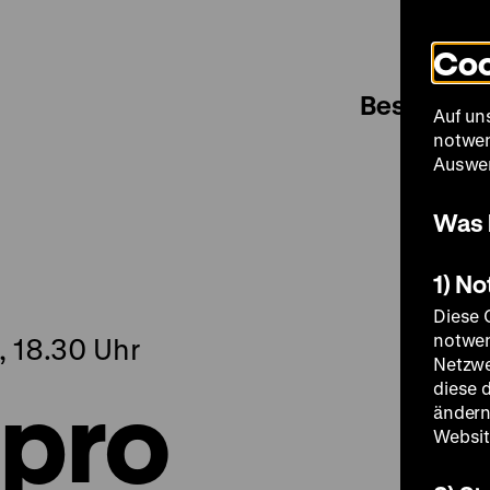
Coo
Besuch
Auf un
notwen
Auswer
a
Was 
1) N
Diese 
notwen
, 18.30 Uhr
Netzwe
 pro
diese 
ändern
Websit