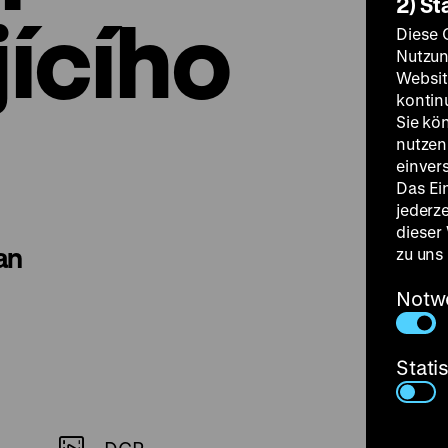
2) St
jícího
Diese 
Nutzun
Websit
kontin
Sie kö
nutzen.
einver
Das Ei
jederz
dieser
an
zu uns
Notw
Stati