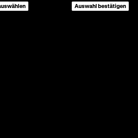
OmeU
 auswählen
Auswahl bestätigen
neková, Milena Zahrynowská, Ludek
an
eren
s Leben
verbot
t
in
issen