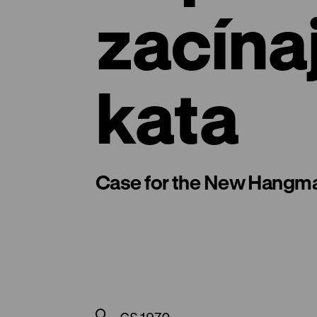
zacína
kata
Case for the New Hangm