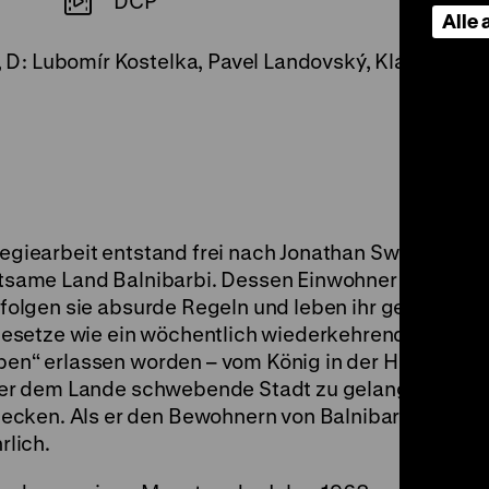
DCP
Alle
iš, D: Lubomír Kostelka, Pavel Landovský, Klára Jer
 Regiearbeit entstand frei nach Jonathan Swifts Rom
ltsame Land Balnibarbi. Dessen Einwohner interessi
 befolgen sie absurde Regeln und leben ihr gewohnte
esetze wie ein wöchentlich wiederkehrendes Rede
oben“ erlassen worden – vom König in der Hauptstad
 über dem Lande schwebende Stadt zu gelangen und e
ecken. Als er den Bewohnern von Balnibarbi sein W
rlich.