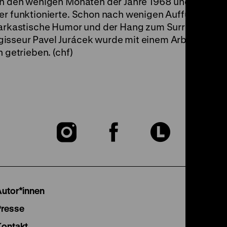
 in den wenigen Monaten der Jahre 1968 und 1969 ge
der funktionierte. Schon nach wenigen Aufführunge
sarkastische Humor und der Hang zum Surrealen für 
isseur Pavel Jurácek wurde mit einem Arbeitsverb
 getrieben. (chf)
Zu
Zu
Zu
unserer
unserer
unser
Instagram
Facebook
Lette
Autor*innen
Seite
Seite
Seite
Presse
Kontakt