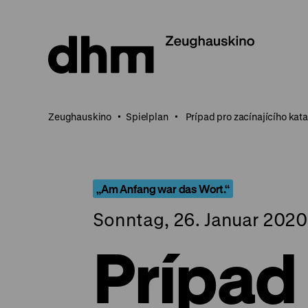
Direkt
zum
Seiteninhalt
springen
Zeughauskino
Spielplan
Prípad pro zacínajícího kat
„Am Anfang war das Wort.“
Sonntag, 26. Januar 2020
Prípad