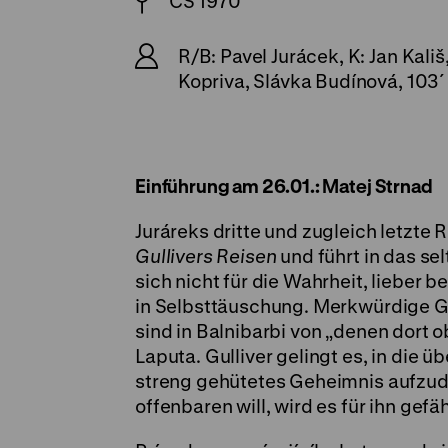
CS 1970
R/B: Pavel Jurácek, K: Jan Kal
Kopriva, Slávka Budínová, 103´
Einführung am 26.01.: Matej Strnad
Juráreks dritte und zugleich letzte
Gullivers Reisen
und führt in das se
sich nicht für die Wahrheit, lieber
in Selbsttäuschung. Merkwürdige G
sind in Balnibarbi von „denen dort 
Laputa. Gulliver gelingt es, in die
streng gehütetes Geheimnis aufzud
offenbaren will, wird es für ihn gefäh