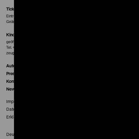
Instagram
Facebook
Letterboxd
Seite
Seite
Seite
Tickets
Eintritt 5 €
Geänderte Preise sind im Programm vermerkt.
Kinokasse
geöffnet 30 Minuten vor Beginn der ersten Vorstellung
Tel. + 49 30 20304-770
zeughauskino@dhm.de
Autor*innen
Presse
Kontakt
Newsletter
Impressum
Datenschutz
Erklärung digitale Barrierefreiheit
Deutsches Historisches Museum