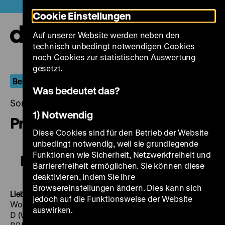
Direkt
Heute +
Cookie Einstellungen
zum
Seiteninhalt
Auf unserer Website werden neben den
springen
Navi
technisch unbedingt notwendigen Cookies
auf-
und
noch Cookies zur statistischen Auswertung
zuk
gesetzt.
Berlin.Dokument
Was bedeutet das?
Sonntag, 18. Januar 2015, 18.00 - 00.00 Uhr
1) Notwendig
Protokoll West-Berlin
Diese Cookies sind für den Betrieb der Website
unbedingt notwendig, weil sie grundlegende
Funktionen wie Sicherheit, Netzwerkfreiheit und
Protokoll West-Berlin
Barrierefreiheit ermöglichen. Sie können diese
deaktivieren, indem Sie ihre
Browsereinstellungen ändern. Dies kann sich
Lieber Leierkastenmann
BRD 1953, P: Neue Deutsche
jedoch auf die Funktionsweise der Website
Wochenschau, 16’ · 16 mm
Munition ist kein Spielzeug!
auswirken.
D (West) 1949, 2’ · DigiBeta
...und eines Tages in Berlin