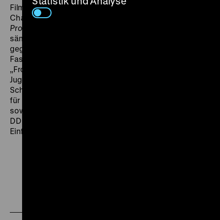
Statistik und Analyse
Film
Dem Berliner ins Gesicht gesehen
1957 den
Charakter der Berliner zu ergründen. Der DEFA-Film
Protokoll Westberlin
(1959) listet lexikonartig
sämtliche Schlagwörter der östlichen Propaganda
gegenüber West-Berlin auf. Hinter den glänzenden
Fassaden herrsche eine amerikanisch geprägte
„Frontstadtkultur“ und eine erschreckende
Jugendkriminalität. West-Berlin wird als eine Stadt der
Schieber und Spekulanten porträtiert, als ein Zentrum
für Provokationen, Propaganda, Agentenwerbung
sowie von Sabotage- und Spionageaktionen gegen die
DDR. (jg) DO 15.01. um 20 Uhr + SO 18.01. um 19 Uhr ·
Einführung: Jeanpaul Goergen
Zu
Zu
Zu
unserer
unserer
unserer