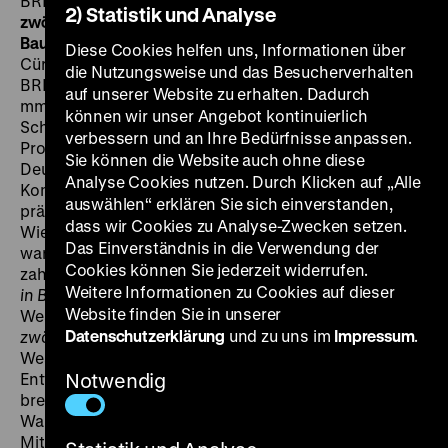
BRD 1953, R: Gerhard Grindel, 13’ · 35 mm
Einer von
2) Statistik und Analyse
zwölf
BRD 1956, R: Karl Blanckmeister, 12’ · 35 mm
Der
Bauch des Riesen
BRD 1956, R: Siegfried Fischer, Peter
Diese Cookies helfen uns, Informationen über
Cürlis, 11’ · 35 mm
Dem Berliner ins Gesicht gesehen
die Nutzungsweise und das Besucherverhalten
BRD 1957, R: Norbert Mai, Ludolf Grisebach, 10’ · 35
auf unserer Website zu erhalten. Dadurch
mm
Protokoll Westberlin
DDR 1959, R: Helmut
können wir unser Angebot kontinuierlich
Schneider, 16’ · 35 mm Informations-, Kultur- und
verbessern und an Ihre Bedürfnisse anpassen.
Propagandafilme über West-Berlin. Der von der Neuen
Sie können die Website auch ohne diese
Deutschen Wochenschau produzierte
Analyse Cookies nutzen. Durch Klicken auf „Alle
Kompilationsfilm
Lieber Leierkastenmann
(1953)
auswählen“ erklären Sie sich einverstanden,
präsentiert die jüngste Geschichte Berlins bis zum
dass wir Cookies zu Analyse-Zwecken setzen.
Wiederaufbau als unpolitische Zeitschau. Ein Kurzfilm
Das Einverständnis in die Verwendung der
warnt die Kinder vor dem Spielen mit der immer noch
Cookies können Sie jederzeit widerrufen.
zahlreich herumliegenden Munition.
...und
eines Tages
Weitere Informationen zu Cookies auf dieser
in Berlin
(1953) demonstriert die Leistungsfähigkeit der
Website finden Sie in unserer
Westberliner Polizei bei einem Großeinsatz.
Einer von
Datenschutzerklärung
und zu uns im
Impressum
.
zwölf
(1956) porträtiert Kreuzberg als einen von zwölf
Westberliner Bezirken und seine Leistungen bei der
Enttrümmerung und dem Wiederaufbau. Ausführlich
Notwendig
breitet
Der Bauch des Riesen
(1956) das reichhaltige
Warenangebot in den Westberliner Markthallen aus.
Mit einem feuilletonistischen Kommentar versucht der