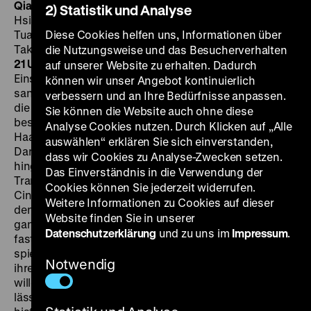
Qian xi man po
Millennium Mambo
RC/F 2001, R: Hou
2) Statistik und Analyse
Hsiao-hsien, B: Chu Tien-wen, D: Shu Qi, Jack Kao,
Tuan Chun-hao, Chen Yi-hsuan, Jun Takeuchi, Ko
Diese Cookies helfen uns, Informationen über
Takeuchi, Doze Niu, 105’ ·
35 mm, OmeU
SA 06.02. um
die Nutzungsweise und das Besucherverhalten
21 Uhr
Am Anfang steht eine der schönsten
auf unserer Website zu erhalten. Dadurch
Einstellungen im Werk Hous: Eine Plansequenz in
können wir unser Angebot kontinuierlich
sanfter, unaufdringlicher Zeitlupe, die Vicky (Shu Qi),
verbessern und an Ihre Bedürfnisse anpassen.
die junge Hauptfigur des Films, verfolgt, wie sie
Sie können die Website auch ohne diese
beschwingt einen Fußgängerüberweg entlangläuft, die
Analyse Cookies nutzen. Durch Klicken auf „Alle
Haare im Wind flatternd, mit der Kamera flirtend.
auswählen“ erklären Sie sich einverstanden,
Darüber liegt filigrane Elektromusik und ein
dass wir Cookies zu Analyse-Zwecken setzen.
hingehauchter Voice Over. Ein Stück Gegenwart, zur
Das Einverständnis in die Verwendung der
Transzendenz erhoben – und gleichzeitig eine Art
Cookies können Sie jederzeit widerrufen.
Cine-Geburt: Shu Qi ist in allen drei Hou-Filmen, in
Weitere Informationen zu Cookies auf dieser
denen sie bislang vor der Kamera stand, gleichzeitig
Website finden Sie in unserer
ganz unbedingt lebendig und ein schwer fassbares,
Datenschutzerklärung
und zu uns im
Impressum
.
fast ätherisches Kinowesen. In
Millennium Mambo
spielt sie eine junge Frau, der es nicht gelingt, sich von
Notwendig
ihrem brutalen Freund zu lösen und die sich fast
willenlos in die neonbeleuchtete Großstadtnacht fallen
lässt. Aus Hous eleganter Bildsprache ist jegliche