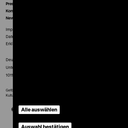
Presse
Kontakt
Newsletter
Impressum
Datenschutz
Erklärung digitale Barrierefreiheit
Deutsches Historisches Museum
Unter den Linden 2
10117 Berlin
Gefördert mit Mitteln des Beauftragten der Bundesregierung für
Kultur und Medien
Alle auswählen
Auswahl bestätigen