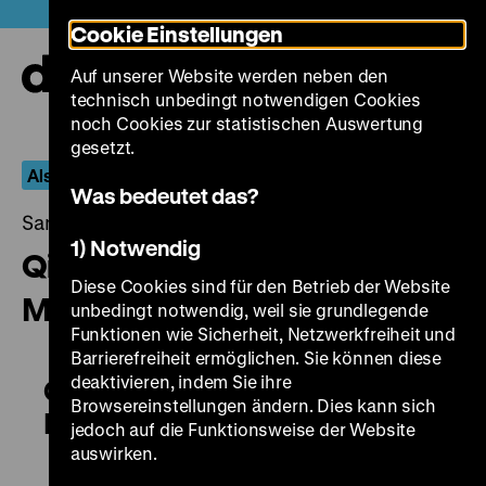
Direkt
Heute +
Cookie Einstellungen
zum
Seiteninhalt
Auf unserer Website werden neben den
springen
Navi
technisch unbedingt notwendigen Cookies
auf-
und
noch Cookies zur statistischen Auswertung
zuk
gesetzt.
Also like Life
Was bedeutet das?
Samstag, 06. Februar 2016, 21.00 - 00.00 Uhr
1) Notwendig
Qian xi man po / Millennium
Diese Cookies sind für den Betrieb der Website
Mambo
unbedingt notwendig, weil sie grundlegende
Funktionen wie Sicherheit, Netzwerkfreiheit und
Barrierefreiheit ermöglichen. Sie können diese
deaktivieren, indem Sie ihre
Qian xi man po / Millennium
Browsereinstellungen ändern. Dies kann sich
Mambo
jedoch auf die Funktionsweise der Website
auswirken.