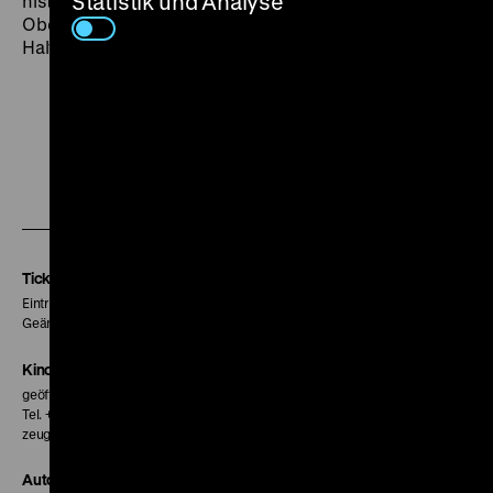
Statistik und Analyse
historische Tiefe verschwunden, die spiegelglatten
Oberflächen des modernen Taipeh bieten keinerlei
Halt. (lf)
Zu
Zu
Zu
unserer
unserer
unserer
Instagram
Facebook
Letterboxd
Seite
Seite
Seite
Tickets
Eintritt 5 €
Geänderte Preise sind im Programm vermerkt.
Kinokasse
geöffnet 30 Minuten vor Beginn der ersten Vorstellung
Tel. + 49 30 20304-770
zeughauskino@dhm.de
Autor*innen