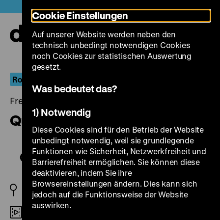
Direkt
Heute +
Cookie Einstellungen
zum
Seiteninhalt
Auf unserer Website werden neben den
springen
Navi
technisch unbedingt notwendigen Cookies
auf-
und
noch Cookies zur statistischen Auswertung
zuk
gesetzt.
Robert Siodmak
Was bedeutet das?
Freitag, 04. April 2014, 21.00 - 00.00 Uhr
1) Notwendig
Quick
Diese Cookies sind für den Betrieb der Website
unbedingt notwendig, weil sie grundlegende
Funktionen wie Sicherheit, Netzwerkfreiheit und
Quick
Barrierefreiheit ermöglichen. Sie können diese
deaktivieren, indem Sie ihre
Browsereinstellungen ändern. Dies kann sich
D 1932
jedoch auf die Funktionsweise der Website
auswirken.
35mm