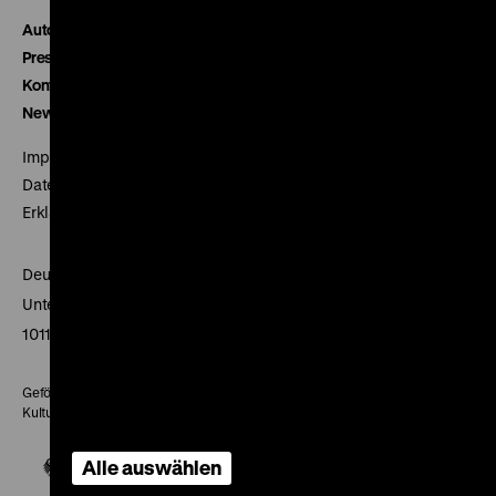
Autor*innen
Presse
Kontakt
Newsletter
Impressum
Datenschutz
Erklärung digitale Barrierefreiheit
Deutsches Historisches Museum
Unter den Linden 2
10117 Berlin
Gefördert mit Mitteln des Beauftragten der Bundesregierung für
Kultur und Medien
Alle auswählen