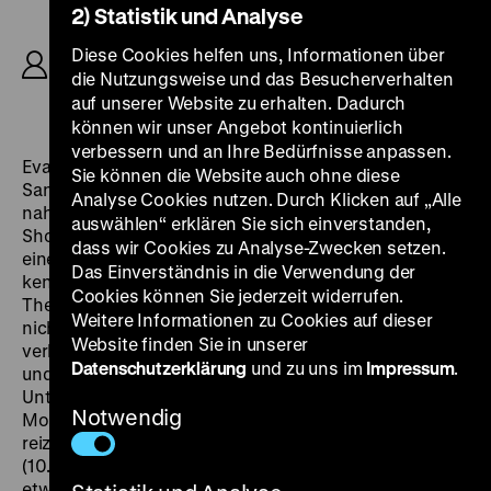
2) Statistik und Analyse
R: Robert Siodmak, B: Hans Müller, K: Günther
Rittau, Otto Baecker, M: Werner Richard
Diese Cookies helfen uns, Informationen über
Heymann, D: Lilian Harvey, Hans Albers, Willy
die Nutzungsweise und das Besucherverhalten
Stettner, Albert von Kersten, 95'
auf unserer Website zu erhalten. Dadurch
können wir unser Angebot kontinuierlich
verbessern und an Ihre Bedürfnisse anpassen.
Eva Prätorius (Lilian Harvey) ist zur Kur in einem
Sie können die Website auch ohne diese
Sanatorium. Die Abende verbringt sie im Varieté in der
Analyse Cookies nutzen. Durch Klicken auf „Alle
nahe gelegenen Stadt. Dort himmelt sie den Star der
auswählen“ erklären Sie sich einverstanden,
Show an: Quick, den König der Clowns (Hans Albers in
dass wir Cookies zu Analyse-Zwecken setzen.
einer für ihn ungewöhnlichen Rolle). Eva lernt Quick
Das Einverständnis in die Verwendung der
kennen, doch sie erkennt ihren Schwarm, der sich als
Cookies können Sie jederzeit widerrufen.
Theaterleiter ausgibt, ohne Make-up und Kostüm
Weitere Informationen zu Cookies auf dieser
nicht… „Lilian Harvey ist wieder reizend. Ein kleiner,
Website finden Sie in unserer
verhuschter, blonder Springteufel mit tausend Listen
Datenschutzerklärung
und zu uns im
Impressum
.
und schrecklich verliebt und zappelig und lieblich.
Unter anderem erblicken wir sie in der
Notwendig
Moorbadewanne, und das ist dann ganz besonders
reizvoll“, schwärmt der
Berliner Lokal-Anzeiger
(10.8.1932): „Ja – dieses Sanatorium ist schon ein
etwas verdrehter Aufenthaltsort, einschließlich seiner