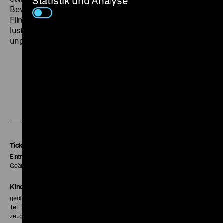
Statistik und Analyse
Bevölkerung. (…) Es ist das Sanatorium einer tollen
Filmposse, es liefert den Rahmen zu einem bewegten
lustigen Spiel voller Sinn und Unsinn, zu einem
unglaublichen Holterdipolter von Ereignissen.“ (fl)
Zu
Zu
Zu
unserer
unserer
unserer
Instagram
Facebook
Letterboxd
Seite
Seite
Seite
Tickets
Eintritt 5 €
Geänderte Preise sind im Programm vermerkt.
Kinokasse
geöffnet 30 Minuten vor Beginn der ersten Vorstellung
Tel. + 49 30 20304-770
zeughauskino@dhm.de