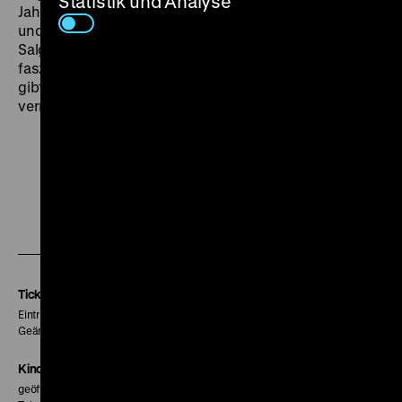
Statistik und Analyse
Jahrzehnte hat die Welt auf der Suche nach Schönem
und Erhabenem selbstloser bereist. Im Film tritt
Salgado als ausgezeichneter Erzähler auf, der
faszinierende Anekdoten aus seiner Arbeit zum Besten
gibt und interessante Einblicke in seine Kunstform
vermittelt.
Zu
Zu
Zu
unserer
unserer
unserer
Instagram
Facebook
Letterboxd
Seite
Seite
Seite
Tickets
Eintritt 5 €
Geänderte Preise sind im Programm vermerkt.
Kinokasse
geöffnet 30 Minuten vor Beginn der ersten Vorstellung