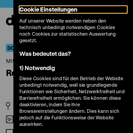
Direkt
Heute +
Cookie Einstellungen
zum
Seiteninhalt
Auf unserer Website werden neben den
springen
Navi
technisch unbedingt notwendigen Cookies
auf-
und
noch Cookies zur statistischen Auswertung
zuk
gesetzt.
DOKU.ARTS – Second Hand Cinema
Was bedeutet das?
Mittwoch, 25. September 2013, 20.00 Uhr
1) Notwendig
Revelando Sebastião Salgado
Diese Cookies sind für den Betrieb der Website
unbedingt notwendig, weil sie grundlegende
Funktionen wie Sicherheit, Netzwerkfreiheit und
Barrierefreiheit ermöglichen. Sie können diese
deaktivieren, indem Sie ihre
BR 2012
Browsereinstellungen ändern. Dies kann sich
jedoch auf die Funktionsweise der Website
Digital HD
auswirken.
OmeU