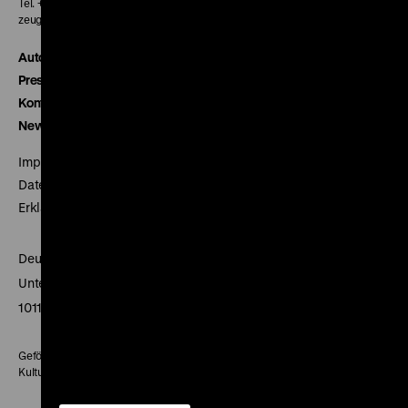
Tel. + 49 30 20304-770
zeughauskino@dhm.de
Autor*innen
Presse
Kontakt
Newsletter
Impressum
Datenschutz
Erklärung digitale Barrierefreiheit
Deutsches Historisches Museum
Unter den Linden 2
10117 Berlin
Gefördert mit Mitteln des Beauftragten der Bundesregierung für
Kultur und Medien