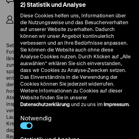
2) Statistik und Analyse
R/K: Betse de Paula, Juliano Salgado, S:
Diese Cookies helfen uns, Informationen über
Dominique Pâris, M: Naná Vasconcelos, P: Aurora
die Nutzungsweise und das Besucherverhalten
Cinematográfica, Rio Filme, Canal Brasil, 75'
auf unserer Website zu erhalten. Dadurch
können wir unser Angebot kontinuierlich
verbessern und an Ihre Bedürfnisse anpassen.
Sebastião Salgado ist einer der berühmtesten
Sie können die Website auch ohne diese
Fotografen der Welt. 1944 in eine große Familie im
Analyse Cookies nutzen. Durch Klicken auf „Alle
ländlichen Brasilien hineingeboren, studierte er
auswählen“ erklären Sie sich einverstanden,
zunächst Wirtschaft in São Paulo und ging in den
dass wir Cookies zu Analyse-Zwecken setzen.
späten 1960ern nach Paris, um der Diktatur zu
Das Einverständnis in die Verwendung der
entfliehen. Juliano Salgados ungezwungener Film über
Cookies können Sie jederzeit widerrufen.
den Autodidakten wirkt sehr familiär – fast wie ein
Weitere Informationen zu Cookies auf dieser
home video
. Salgados Sohn heißt uns in der
Atelierwohnung in Paris willkommen und wir
Website finden Sie in unserer
inspizieren sein sorgfältig in Tausenden von Kisten
Datenschutzerklärung
und zu uns im
Impressum
.
verstautes Archiv. Zu Beginn seiner fotografischen
Laufbahn zog es Salgado vorwiegend in
Notwendig
Krisengebiete. Sein aktuelles Projekt
Genesis
führt ihn
dagegen immer wieder in abgelegene und unberührte
Regionen der Erde. Kein anderer Fotograf der letzten