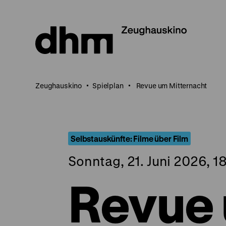
Direkt
zum
Seiteninhalt
springen
Zeughauskino
Spielplan
Revue um Mitternacht
Selbstauskünfte: Filme über Film
Sonntag, 21. Juni 2026, 1
Revue