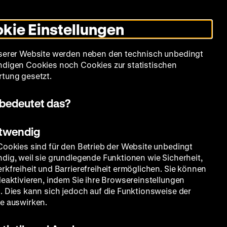
Leichte
Gebärdensprache
Suche
Heute +
Deutsch
Englisch
DHM
Dunklen
De
En
Sprache
Modus
kie Einstellungen
umschalten
Spielplan
Filmreihen
Über uns
serer Website werden neben den technisch unbedingt
digen Cookies noch Cookies zur statistischen
tung gesetzt.
bedeutet das?
otwendig
Cookies sind für den Betrieb der Website unbedingt
dig, weil sie grundlegende Funktionen wie Sicherheit,
rkfreiheit und Barrierefreiheit ermöglichen. Sie können
deaktivieren, indem Sie ihre Browsereinstellungen
. Dies kann sich jedoch auf die Funktionsweise der
e auswirken.