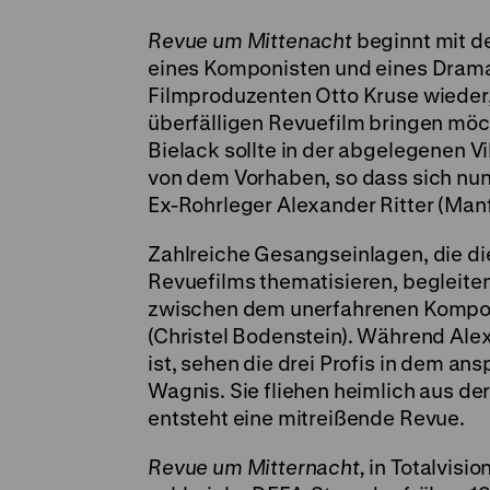
Revue um Mittenacht
beginnt mit d
eines
Komponisten und eines Dramat
Filmproduzenten Otto Kruse wieder,
überfälligen Revuefilm bringen möch
Bielack sollte in der abgelegenen Vi
von dem Vorhaben, so dass sich nun
Ex-Rohrleger Alexander Ritter (Man
Zahlreiche Gesangseinlagen, die di
Revuefilms thematisieren, begleite
zwischen dem unerfahrenen Komponi
(Christel Bodenstein). Während Ale
ist, sehen die drei Profis in dem an
Wagnis. Sie fliehen heimlich aus der
entsteht eine mitreißende Revue.
Revue um Mitternacht,
in Totalvisi