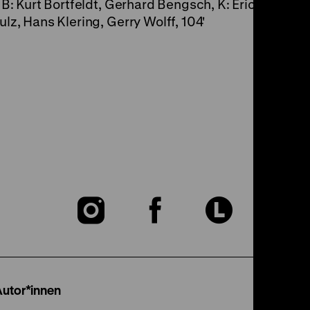
 B: Kurt Bortfeldt, Gerhard Bengsch, K: Erich Gusko
lz, Hans Klering, Gerry Wolff, 104'
Zu
Zu
Zu
unserer
unserer
unser
Instagram
Facebook
Lette
Autor*innen