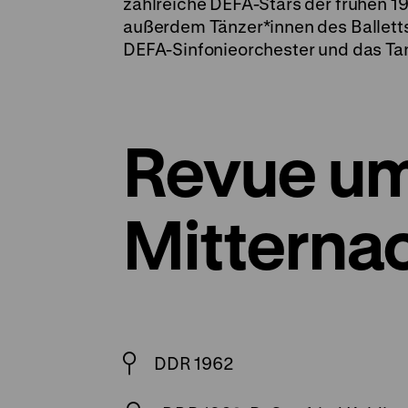
zahlreiche DEFA-Stars der frühen 19
außerdem Tänzer*innen des Balletts
DEFA-Sinfonieorchester und das Tan
Revue u
Mitterna
DDR 1962