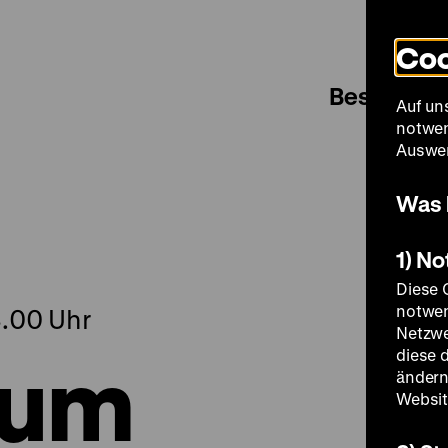
Coo
Besuch
Auf un
notwen
Auswer
Was 
1) N
Diese 
notwen
8.00 Uhr
Netzwe
 um
diese 
ändern
Websit