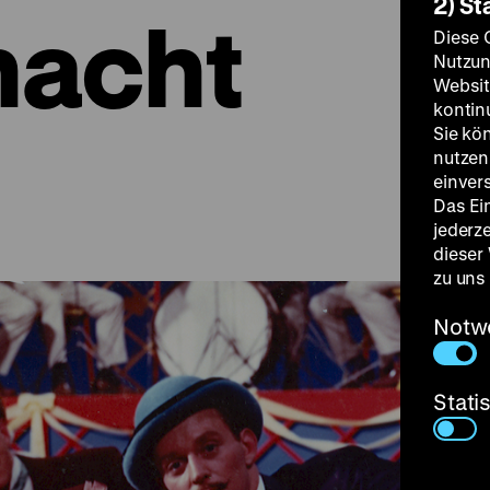
2) St
nacht
Diese 
Nutzun
Websit
kontin
Sie kö
nutzen.
einver
Das Ei
jederz
dieser
zu uns
Notw
Stati