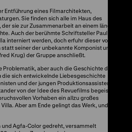
er Entführung eines Filmarchitekten
,
urgen. Sie finden sich alle im Haus des
 der sie zur Zusammenarbeit an einem längst
te. Auch der berühmte Schriftsteller Paul
lla interniert werden, doch erfuhr dieser vorab
 statt seiner der unbekannte Komponist und
fred Krug) der Gruppe anschließt.
e Problematik, aber auch die Geschichte des
n die sich entwickelnde Liebesgeschichte
sten und der jungen Produktionsassistentin
xander von der Idee des Revuefilms begeistert
spruchsvollen Vorhaben ein allzu großes
 Villa. Aber am Ende gelingt das Werk, und es
on und Agfa-Color gedreht, versammelt