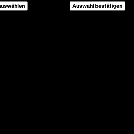
 auswählen
Auswahl bestätigen
ntiell
utes
lichkeit
der alle
e
nd
slieder