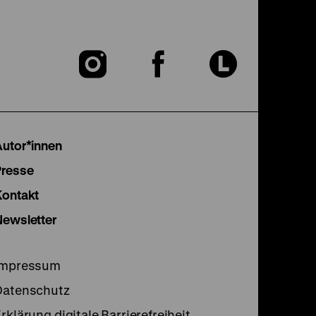
Zu
Zu
Zu
unserer
unserer
unser
Instagram
Facebook
Lette
Autor*innen
Seite
Seite
Seite
Presse
Kontakt
Newsletter
Impressum
Datenschutz
rklärung digitale Barrierefreiheit