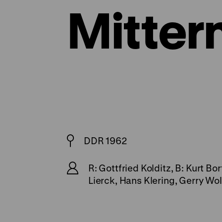
Mitter
DDR 1962
R: Gottfried Kolditz, B: Kurt B
Lierck, Hans Klering, Gerry Wolf