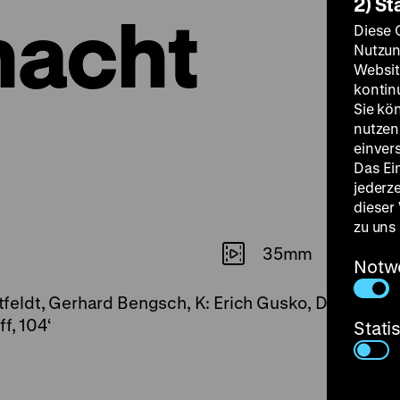
2) St
nacht
Diese 
Nutzun
Websit
kontin
Sie kö
nutzen.
einver
Das Ei
jederz
dieser
zu uns
35mm
Notw
ortfeldt, Gerhard Bengsch, K: Erich Gusko, D: Manfr
f, 104‘
Stati