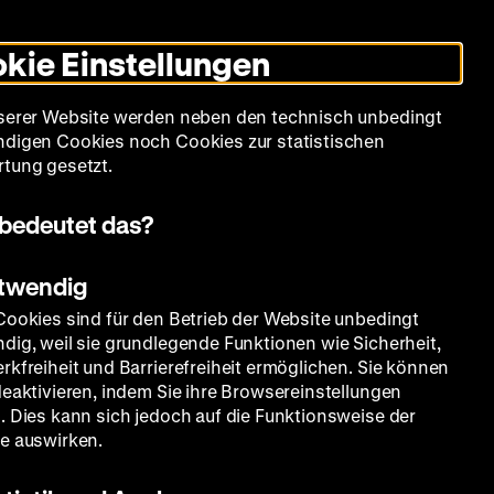
Leichte
Gebärdensprache
Suche
Heute +
Deutsch
Englisch
DHM
Dunklen
De
En
Sprache
Modus
kie Einstellungen
umschalten
Spielplan
Filmreihen
Über uns
serer Website werden neben den technisch unbedingt
digen Cookies noch Cookies zur statistischen
tung gesetzt.
bedeutet das?
otwendig
Cookies sind für den Betrieb der Website unbedingt
dig, weil sie grundlegende Funktionen wie Sicherheit,
rkfreiheit und Barrierefreiheit ermöglichen. Sie können
deaktivieren, indem Sie ihre Browsereinstellungen
. Dies kann sich jedoch auf die Funktionsweise der
e auswirken.