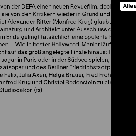
Alle
 von der DEFA einen neuen Revuefilm, doch alle pote
 sie von den Kritikern wieder in Grund und Boden
t Alexander Ritter (Manfred Krug) glaubt an ein g
ramaturg und Architekt unter Ausschluss der Öffent
 Ende gelingt tatsächlich eine opulente Revue, an 
n. – Wie in bester Hollywood-Manier läuft auch di
cht
auf das groß angelegte Finale hinaus: In
ogar in Paris oder in der Südsee spielen, tanzen u
aatsoper und des Berliner Friedrichstadtpalastes,
Felix, Julia Axen, Helga Brauer, Fred Frohberg und
Manfred Krug und Christel Bodenstein zu einem Liebe
Studiodekor. (rs)