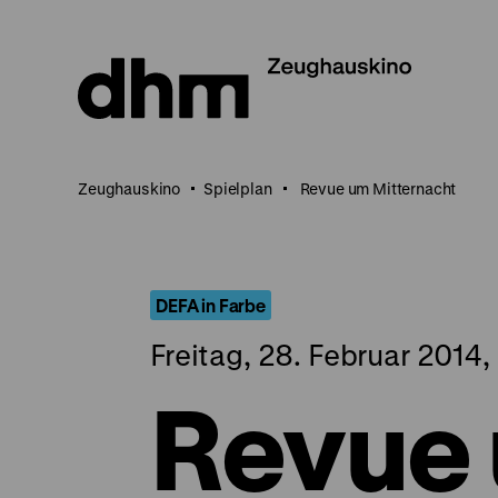
Direkt
zum
Seiteninhalt
springen
Zeughauskino
Spielplan
Revue um Mitternacht
DEFA in Farbe
Freitag, 28. Februar 2014,
Revue