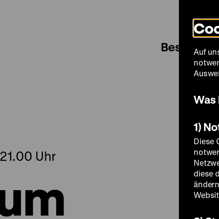
Coo
Besuch
Auf un
notwen
Auswer
Was 
1) N
Diese 
notwen
 21.00 Uhr
Netzwe
 um
diese 
ändern
Websit