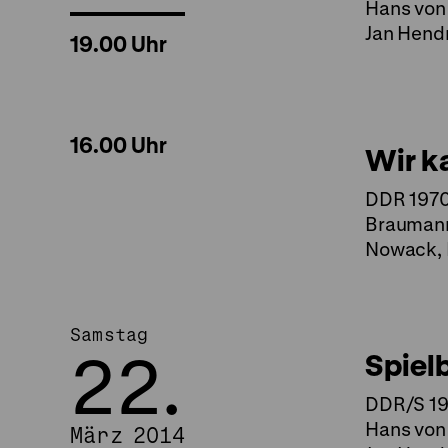
Hans von 
Jan Hendr
19.00 Uhr
16.00 Uhr
Wir k
DDR 1970,
Braumann,
Nowack, P
Samstag
22.
Spiel
DDR/S 195
Hans von 
März 2014