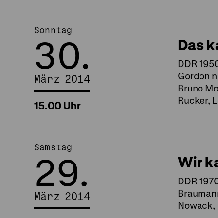
Sonntag
30.
Das k
DDR 1950,
Gordon n
März 2014
Bruno Mon
Rucker, L
15.00 Uhr
Samstag
29.
Wir k
DDR 1970,
Braumann,
März 2014
Nowack, P