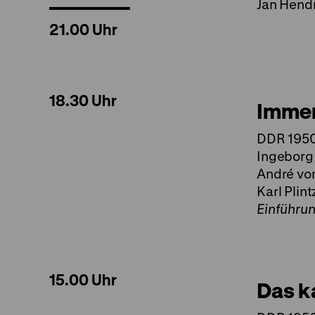
Jan Hendr
21.00 Uhr
18.30 Uhr
Immer
DDR 1950,
Ingeborg 
André von
Karl Plin
Einführu
15.00 Uhr
Das k