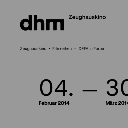
Direkt
zum
Seiteninhalt
springen
Zeughauskino
Filmreihen
DEFA in Farbe
04.
3
Februar 2014
März 201