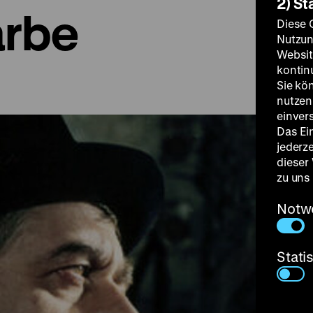
2) St
arbe
Diese 
Nutzun
Websit
kontin
Sie kö
nutzen.
einver
Das Ei
jederz
dieser
zu uns
Notw
Stati