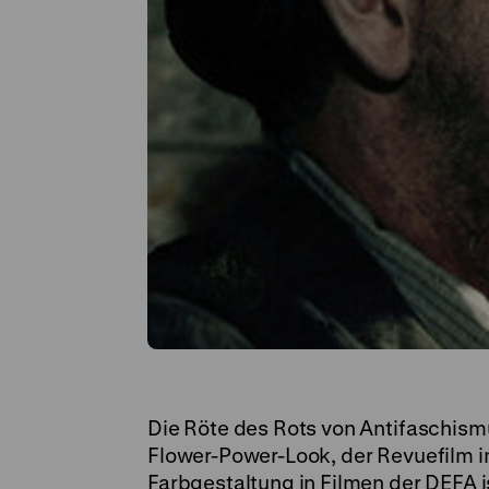
Die Röte des Rots von Antifaschism
Flower-Power-Look, der Revuefilm i
Farbgestaltung in Filmen der DEFA i