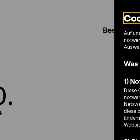
Coo
Besuch
Auf un
notwen
Auswer
Was 
1) N
0.
Diese 
notwen
Netzwe
diese 
4
ändern
Websit