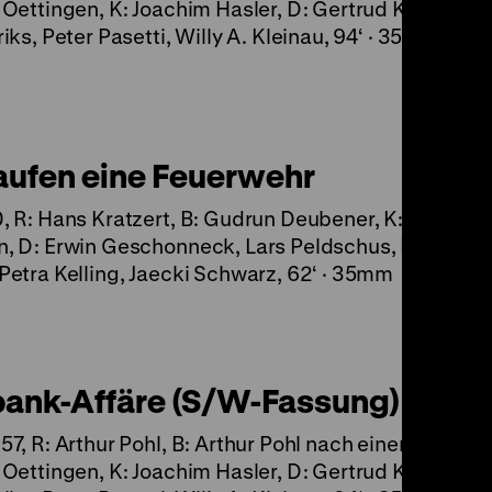
Oettingen, K: Joachim Hasler, D: Gertrud Kückelma
iks, Peter Pasetti, Willy A. Kleinau, 94‘ · 35mm
aufen eine Feuerwehr
 R: Hans Kratzert, B: Gudrun Deubener, K: Wolfgan
 D: Erwin Geschonneck, Lars Peldschus, Friedel
etra Kelling, Jaecki Schwarz, 62‘ · 35mm
bank-Affäre (S/W-Fassung)
7, R: Arthur Pohl, B: Arthur Pohl nach einem Bericht
Oettingen, K: Joachim Hasler, D: Gertrud Kückelma