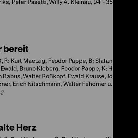
iks, Peter Pasetti, Willy A. Kleinau, 94‘ · 35mm
 bereit
 R: Kurt Maetzig, Feodor Pappe, B: Slatan Dudow,
Ewald, Bruno Kleberg, Feodor Pappe, K: Harry Brem
 Babus, Walter Roßkopf, Ewald Krause, Joop Huisk
tzner, Erich Nitschmann, Walter Fehdmer u.a., 66'
ng
alte Herz