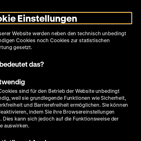
Leichte
Gebärdensprache
Suche
Heute +
Deutsch
Englisch
DHM
Dunklen
De
En
Sprache
Modus
kie Einstellungen
umschalten
Spielplan
Filmreihen
Über uns
serer Website werden neben den technisch unbedingt
digen Cookies noch Cookies zur statistischen
tung gesetzt.
bedeutet das?
otwendig
Cookies sind für den Betrieb der Website unbedingt
dig, weil sie grundlegende Funktionen wie Sicherheit,
rkfreiheit und Barrierefreiheit ermöglichen. Sie können
deaktivieren, indem Sie ihre Browsereinstellungen
. Dies kann sich jedoch auf die Funktionsweise der
e auswirken.