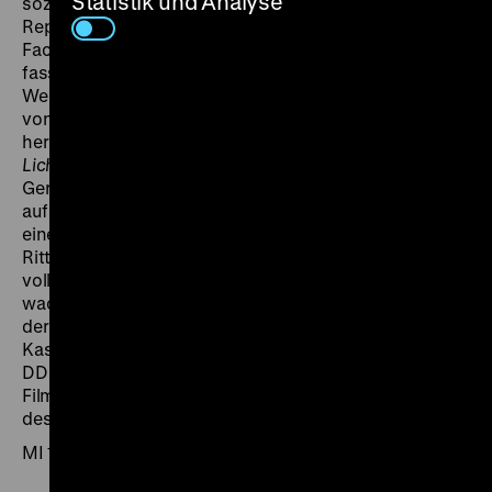
Statistik und Analyse
sozialistischen Bedingungen wandelnden Firmen- und
Repräsentationskultur. Auch werden mit ihnen
Facetten und Verschiebungen des Genres Werbefilms
fassbar. So ließ das Wolfener Werk sowohl
Werbespots – etwa zur Warenzeichenumstellung 1964
von Agfa auf ORWO – als auch aufwendige Imagefilme
herstellen, wie der preisgekrönte Auslandswerbefilm
Lichtspiele. Erkennen – Gestalten – Erhalten
von 1979.
Gerade in der Exportwerbung setzte das Unternehmen
auf international kompatible „Hochglanzmedien“, die
einen populärwissenschaftlichen oder unterhaltsamen
Ritt durch die Anwendungen von Fotografie und Film
vollziehen. Werbefilme fürs Inland betonen indes den
wachsenden „Konsumgütersektor“, die Versorgung
der Amateure mit Rohfilm, zuletzt mit Super 8-
Kassetten. Sie bereichern das Genre um idealisierte
DDR-Alltagsbilder, nehmen aber zugleich das Thema
Film im Film auf und sind damit ebenso Fundgruben
des innermedialen Verweisens. (rf)
MI 19.03. um 20 Uhr · Einführung: Ralf Forster