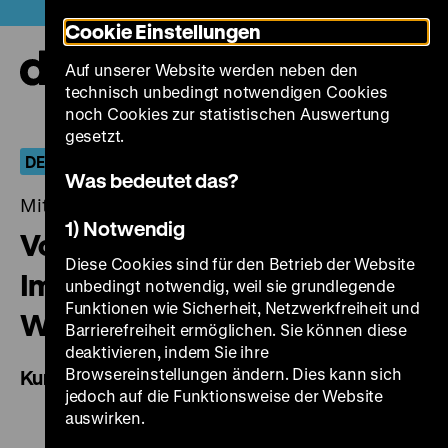
Direkt
Heute +
Cookie Einstellungen
zum
Seiteninhalt
Auf unserer Website werden neben den
springen
Navi
technisch unbedingt notwendigen Cookies
auf-
und
noch Cookies zur statistischen Auswertung
zuk
gesetzt.
DEFA in Farbe
Was bedeutet das?
Mittwoch, 19. März 2014, 20.00 - 00.00 Uhr
1) Notwendig
Von AGFA zu ORWO –
Diese Cookies sind für den Betrieb der Website
Imagefilme für Farbfilm aus
unbedingt notwendig, weil sie grundlegende
Funktionen wie Sicherheit, Netzwerkfreiheit und
Wolfen
Barrierefreiheit ermöglichen. Sie können diese
deaktivieren, indem Sie ihre
Browsereinstellungen ändern. Dies kann sich
Kurzfilmprogramm
jedoch auf die Funktionsweise der Website
auswirken.