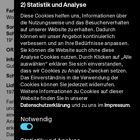
2) Statistik und Analyse
Farbig durch Agfacolor
DDR 1951, P: Agfa-Filmfabrik
Diese Cookies helfen uns, Informationen über
Wolfen, 12‘ ·
16 mm
die Nutzungsweise und das Besucherverhalten
Sommer, Sonne, AK 8. Ein heiterer Leitfaden für
auf unserer Website zu erhalten. Dadurch
Schmalfilmfreunde
DDR 1956, R/B: Helmut Schneider,
können wir unser Angebot kontinuierlich
19
‘
· DCP
verbessern und an Ihre Bedürfnisse anpassen.
ORWO-Wolfen
DDR 1964, R/B: Jochen Oesterreich, 2‘
Sie können die Website auch ohne diese
Analyse Cookies nutzen. Durch Klicken auf „Alle
Information auf ORWO-Color
DDR 1967, R/B: Manfred
auswählen“ erklären Sie sich einverstanden,
Gußmann, 31‘
dass wir Cookies zu Analyse-Zwecken setzen.
Schmalfilm
DDR 1971, R: Peter Blümel, 2‘
Das Einverständnis in die Verwendung der
Cookies können Sie jederzeit widerrufen.
Lichtspiele. Erkennen – Gestalten – Erhalten ORWO
DDR
Weitere Informationen zu Cookies auf dieser
1979, R/B: Manfred Gußmann, 28‘
Website finden Sie in unserer
Farbfilme, die für Agfacolor oder ORWO-Color werben
Datenschutzerklärung
und zu uns im
Impressum
.
und auf diesen Materialen gedreht wurden, gehorchen
einer einfachen Logik. Der Zuschauer soll in direkter
Notwendig
Anschauung die Güte des Wolfener Farbfilms
erkennen und ihn so in positiver Erinnerung behalten.
Darüber hinaus sind die Filme Belege einer sich unter