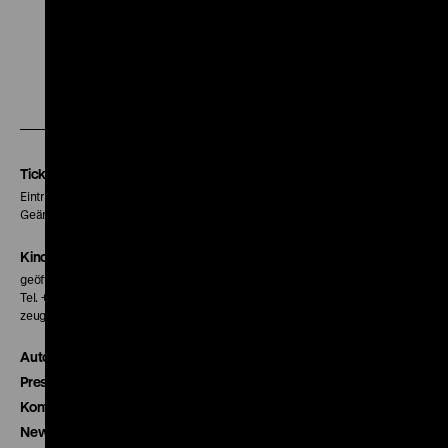
Zu
Zu
Zu
unserer
unserer
unserer
Instagram
Facebook
Letterboxd
Seite
Seite
Seite
Tickets
Eintritt 5 €
Geänderte Preise sind im Programm vermerkt.
Kinokasse
geöffnet 30 Minuten vor Beginn der ersten Vorstellung
Tel. + 49 30 20304-770
zeughauskino@dhm.de
Autor*innen
Presse
Kontakt
Newsletter