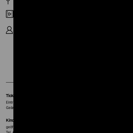
D 2024
DCP
R/B: Andres Veiel, Sch: Stephan Krumbiegel, Olaf
Voigtländer, Alfredo Castro, M: Freya Arde, 115'
Zu
Zu
Zu
unserer
unserer
unserer
Instagram
Facebook
Letterboxd
Seite
Seite
Seite
Tickets
Eintritt 5 €
Geänderte Preise sind im Programm vermerkt.
Kinokasse
geöffnet 30 Minuten vor Beginn der ersten Vorstellung
Tel. + 49 30 20304-770