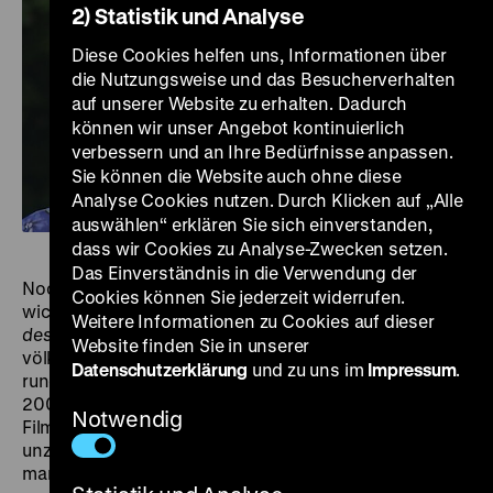
2) Statistik und Analyse
Diese Cookies helfen uns, Informationen über
die Nutzungsweise und das Besucherverhalten
auf unserer Website zu erhalten. Dadurch
können wir unser Angebot kontinuierlich
verbessern und an Ihre Bedürfnisse anpassen.
Sie können die Website auch ohne diese
Analyse Cookies nutzen. Durch Klicken auf „Alle
auswählen“ erklären Sie sich einverstanden,
dass wir Cookies zu Analyse-Zwecken setzen.
Das Einverständnis in die Verwendung der
Noch heute ist sie eine Legende. Obwohl ihre beiden
Cookies können Sie jederzeit widerrufen.
wichtigsten Werke – die Hitler-Verherrlichung
Triumph
Weitere Informationen zu Cookies auf dieser
des Willens
(1935) und die Verherrlichung eines
Website finden Sie in unserer
völkischen Schönheitsideals
Olympia
(1938) – schon
Datenschutzerklärung
und zu uns im
Impressum
.
rund 90 Jahre zurückliegen, ist Leni Riefenstahl (1902-
2003) wohl die international bekannteste deutsche
Notwendig
Filmregisseurin. Sie lieferte die Bilder, die seitdem
unzählige Male reproduziert, zitiert, imitiert wurden, die
man als Beweise heranzog, zu Propagandazwecken