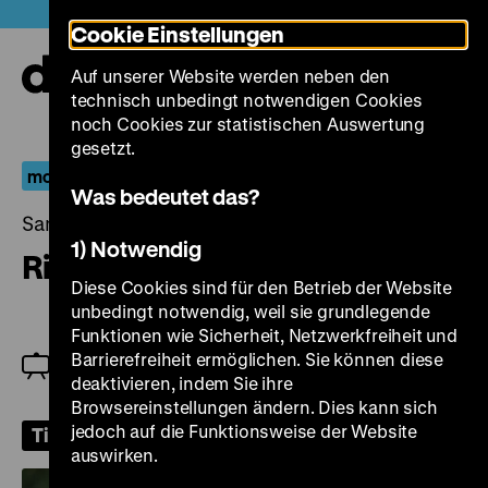
Direkt
Heute +
Cookie Einstellungen
zum
Seiteninhalt
Auf unserer Website werden neben den
springen
Navi
technisch unbedingt notwendigen Cookies
auf-
und
noch Cookies zur statistischen Auswertung
zuk
gesetzt.
moving history
Was bedeutet das?
Samstag, 07. März 2026, 20.00 Uhr
1) Notwendig
Riefenstahl
Diese Cookies sind für den Betrieb der Website
unbedingt notwendig, weil sie grundlegende
Funktionen wie Sicherheit, Netzwerkfreiheit und
Zu Gast: Andres Veiel, Moderation: Jutta Braun
Barrierefreiheit ermöglichen. Sie können diese
(Leibnitz-Zentrum für Zeithistorische Forschung,
deaktivieren, indem Sie ihre
moving history)
Browsereinstellungen ändern. Dies kann sich
jedoch auf die Funktionsweise der Website
Tickets
auswirken.