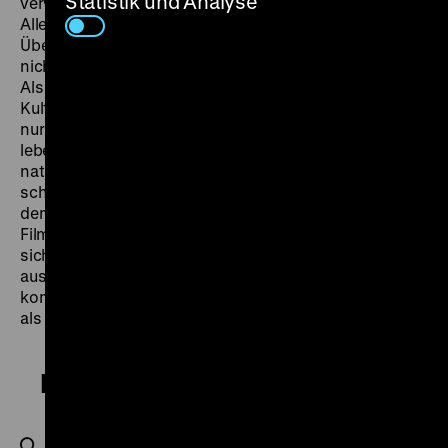
Statistik und Analyse
verwendete und immer wieder aus dem Kontext riss.
Allein das schon reicht, um in einer Zeit des
Überflusses an Bildern und ihrer Fälschungen das
nicht erlahmende Interesse an Riefenstahl zu erklären.
Als 2016 ihr Nachlass an die Stiftung Preußischer
Kulturbesitz übergeben wurde, fanden sich darin nicht
nur Unmengen von Dokumenten, die Riefenstahls
lebenslanges Leugnen ihrer Komplizenschaft mit der
nationalsozialistischen Diktatur zu bestätigen
schienen. Gegen den Strich gelesen, ermöglichten sie
dem Dokumentarfilmer Andres Veiel auch, die von der
Filmemacherin selbst geschaffenen Legenden über
sich und ihr Leben zu dekonstruieren und den Wald
aus Lügen und Halbwahrheiten zu lichten. In den Blick
kommen nicht ihre Filme selbst, sondern Riefenstahl
als öffentliche Person und Projektionsfläche. (ps)
Riefenstahl