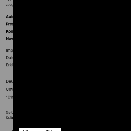
zeughauskino@dhm.de
Autor*innen
Presse
Kontakt
Newsletter
Impressum
Datenschutz
Erklärung digitale Barrierefreiheit
Deutsches Historisches Museum
Unter den Linden 2
10117 Berlin
Gefördert mit Mitteln des Beauftragten der Bundesregierung für
Kultur und Medien