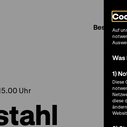
Coo
Besuch
Auf un
notwen
Auswer
Was 
1) N
Diese 
notwen
15.00 Uhr
Netzwe
stahl
diese 
ändern
Websit