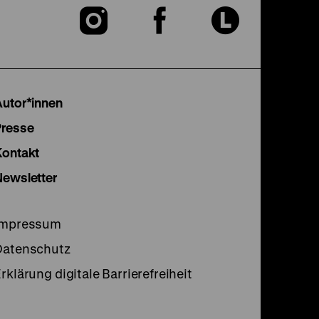
Zu
Zu
Zu
unserer
unserer
unser
Instagram
Facebook
Lette
Autor*innen
Seite
Seite
Seite
Presse
Kontakt
Newsletter
Impressum
Datenschutz
rklärung digitale Barrierefreiheit