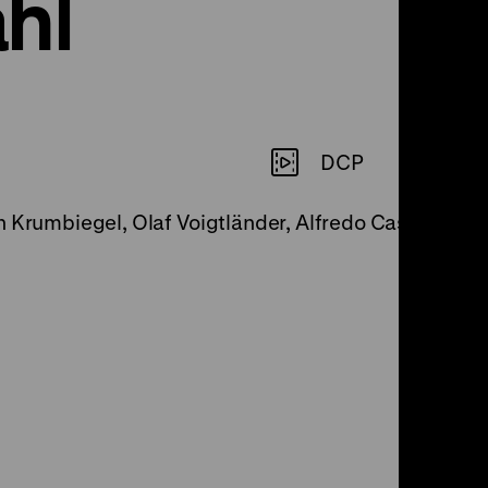
hl
DCP
 Krumbiegel, Olaf Voigtländer, Alfredo Castro, M: Fr