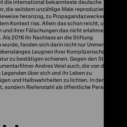
hl die international bekannteste deutsche
der, die seitdem unzählige Male reproduziert,
als Beweise heranzog, zu Propagandazwecken
 Kontext riss. Allein das schon reicht, um in
rn und ihrer Fälschungen das nicht erlahmende
. Als 2016 ihr Nachlass an die Stiftung
 wurde, fanden sich darin nicht nur Unmengen
lebenslanges Leugnen ihrer Komplizenschaft
tatur zu bestätigen schienen. Gegen den Strich
mentarfilmer Andres Veiel auch, die von der
 Legenden über sich und ihr Leben zu
gen und Halbwahrheiten zu lichten. In den
t, sondern Riefenstahl als öffentliche Person