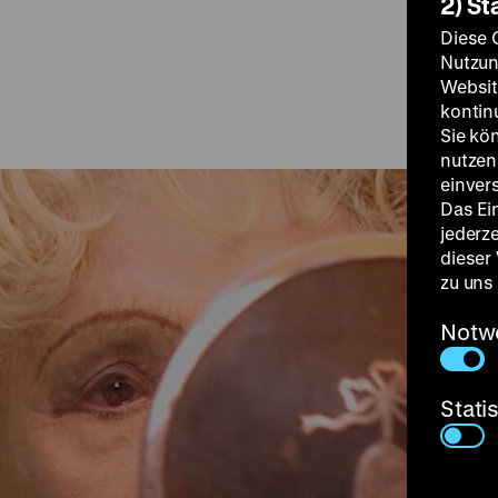
2) St
Diese 
Nutzun
Websit
kontin
Sie kö
nutzen.
einver
Das Ei
jederz
dieser
zu uns
Notw
Stati