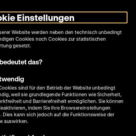
Leichte
Gebärdensprache
Suche
Heute +
Deutsch
Englisch
DHM
Dunklen
De
En
Sprache
Modus
kie Einstellungen
umschalten
Spielplan
Filmreihen
Über uns
serer Website werden neben den technisch unbedingt
digen Cookies noch Cookies zur statistischen
tung gesetzt.
bedeutet das?
otwendig
Cookies sind für den Betrieb der Website unbedingt
dig, weil sie grundlegende Funktionen wie Sicherheit,
rkfreiheit und Barrierefreiheit ermöglichen. Sie können
deaktivieren, indem Sie ihre Browsereinstellungen
. Dies kann sich jedoch auf die Funktionsweise der
e auswirken.