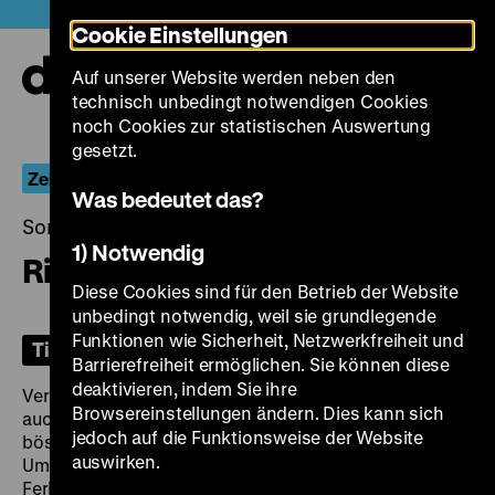
Direkt
Heute +
Cookie Einstellungen
zum
Seiteninhalt
Auf unserer Website werden neben den
springen
Navi
technisch unbedingt notwendigen Cookies
auf-
und
noch Cookies zur statistischen Auswertung
zuk
gesetzt.
Zeitreisen für Kinder
Was bedeutet das?
Sonntag, 27. Oktober 2024, 15.00 Uhr
1) Notwendig
Ritter Trenk
Diese Cookies sind für den Betrieb der Website
unbedingt notwendig, weil sie grundlegende
Funktionen wie Sicherheit, Netzwerkfreiheit und
Tickets
Barrierefreiheit ermöglichen. Sie können diese
deaktivieren, indem Sie ihre
Versuchen muss man es zumindest. Das sagt sich
Browsereinstellungen ändern. Dies kann sich
auch der Bauernjunge Trenk, nachdem sein Vater vom
jedoch auf die Funktionsweise der Website
bösen Ritter Wertolt in den Kerker geworfen wurde.
auswirken.
Um ihn zu befreien, zieht Trenk mit seinem Begleiter
Ferkelchen hinaus in die Welt. Er will selbst Ritter