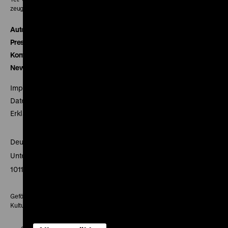
zeughauskino@dhm.de
Autor*innen
Presse
Kontakt
Newsletter
Impressum
Datenschutz
Erklärung digitale Barrierefreiheit
Deutsches Historisches Museum
Unter den Linden 2
10117 Berlin
Gefördert mit Mitteln des Beauftragten der Bundesregierung für
Kultur und Medien