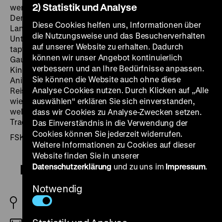
2) Statistik und Analyse
werden und den gefürchteten Drachen besiegen.
Denn wer den Drachen besiegt, dem erfüllt der
Diese Cookies helfen uns, Informationen über
Landesfürst jeden Wunsch. Zum Glück findet Trenk
die Nutzungsweise und das Besucherverhalten
Unterstützung durch neue Freunde, an erster Stelle die
auf unserer Website zu erhalten. Dadurch
tapfere Ritterstochter Thekla, den Ritter Hans und den
können wir unser Angebot kontinuierlich
Gaukler Momme. Entstanden nach dem gleichnamigen
verbessern und an Ihre Bedürfnisse anpassen.
Kinderbuch von Kirsten Boie, nimmt uns der
Sie können die Website auch ohne diese
Animationsfilm
Ritter Trenk
mit auf eine spannende
Analyse Cookies nutzen. Durch Klicken auf „Alle
Reise ins Mittelalter. Nebenbei führt er uns vor Augen,
wie die damalige Gesellschaft aufgebaut war und
auswählen“ erklären Sie sich einverstanden,
welche Rolle die Leibeigenschaft sowie höfische
dass wir Cookies zu Analyse-Zwecken setzen.
Traditionen und Tugenden spielten. (ps)
Das Einverständnis in die Verwendung der
Cookies können Sie jederzeit widerrufen.
FSK-Freigabe: ohne Altersbeschränkung
Weitere Informationen zu Cookies auf dieser
Website finden Sie in unserer
Datenschutzerklärung
und zu uns im
Impressum
.
Ritter Trenk
Notwendig
D/AT 2015