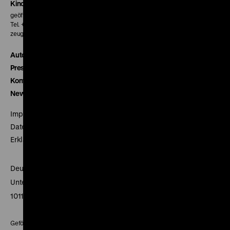
Kinokasse
geöffnet 30 Minuten vor Beginn der ersten Vorstellung
Tel. + 49 30 20304-770
zeughauskino@dhm.de
Autor*innen
Presse
Kontakt
Newsletter
Impressum
Datenschutz
Erklärung digitale Barrierefreiheit
Deutsches Historisches Museum
Unter den Linden 2
10117 Berlin
Gefördert mit Mitteln des Beauftragten der Bundesregierung für