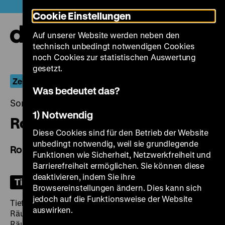
Direkt
Heute +
Cookie Einstellungen
zum
Seiteninhalt
Auf unserer Website werden neben den
springen
Navi
technisch unbedingt notwendigen Cookies
auf-
und
noch Cookies zur statistischen Auswertung
zuk
gesetzt.
Zeitreisen für Kinder
Was bedeutet das?
Sonntag, 10. November 2024, 15.00 Uhr
1) Notwendig
Ronja Räubertochter
Diese Cookies sind für den Betrieb der Website
unbedingt notwendig, weil sie grundlegende
Ronja Röverdotter
Funktionen wie Sicherheit, Netzwerkfreiheit und
Barrierefreiheit ermöglichen. Sie können diese
deaktivieren, indem Sie ihre
Tickets
Browsereinstellungen ändern. Dies kann sich
jedoch auf die Funktionsweise der Website
Tief im Wald lebt auf einer Burg Ronja, die Tochter des
auswirken.
Räuberhauptmanns Mattis. Der ist mit dem
Räuberhauptmann Borka verfeindet. Auf ihren