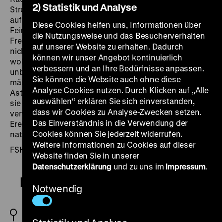
2) Statistik und Analyse
Streifzügen durch den Wald trifft Ronja eines Tages
auf den gleichaltrigen Birk, Borkas Sohn. Trotz der
Diese Cookies helfen uns, Informationen über
Feindschaft ihrer Väter werden Ronja und Birk dicke
die Nutzungsweise und das Besucherverhalten
Freunde. Als sie den ewigen Kampf der Erwachsenen
auf unserer Website zu erhalten. Dadurch
nicht länger ertragen, gehen sie gemeinsam fort. Sie
können wir unser Angebot kontinuierlich
wohnen in einer Bärenhöhle, durchwandern
verbessern und an Ihre Bedürfnisse anpassen.
unbekannte Landschaften und begegnen
Sie können die Website auch ohne diese
märchenhaften Wesen. Die schwedische Autorin
Analyse Cookies nutzen. Durch Klicken auf „Alle
Astrid Lindgren, die schon auf die achtzig zuging, als
auswählen“ erklären Sie sich einverstanden,
sie das Drehbuch zu
Ronja Räubertochter
verfasste,
dass wir Cookies zu Analyse-Zwecken setzen.
verwebt auf wundersame Weise humorvolle und ernste
Das Einverständnis in die Verwendung der
Ereignisse mit alten Mythen und dem Streben nach
Cookies können Sie jederzeit widerrufen.
naturnahem Leben und Emanzipation. (ps)
Weitere Informationen zu Cookies auf dieser
FSK-Freigabe: ab 6 Jahren
Website finden Sie in unserer
Datenschutzerklärung
und zu uns im
Impressum
.
Ronja Räubertochter
Notwendig
SE/NO 1984