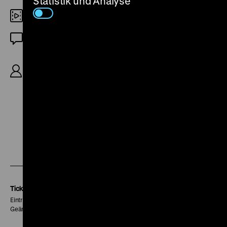
Statistik und Analyse
DCP
DF
R: Tage Danielsson, B: Astrid Lindgren, M: Björn
Isfält, D: Hanna Zetterberg, Dan Håfström, Börje
Ahlstedt, Lena Nyman, Per Oscarsson, 121‘
Zu
Zu
Zu
unserer
unserer
unserer
Instagram
Facebook
Letterboxd
Seite
Seite
Seite
Tickets
Eintritt 5 €
Geänderte Preise sind im Programm vermerkt.