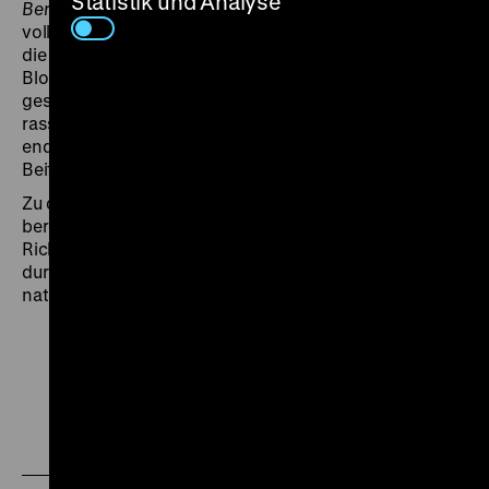
Statistik und Analyse
Berliner Morgenpost
: „In der Besetzung ist der Film
vollendet. (…) Renate Müller und Willy Fritsch: Sie ist
die liebende Jugend, mit langen Blicken, zürnender
Blondheit und weicher Hingabe; er kommt uns diesmal
geschäftig federnd, mit blinkendem Gebiß, Zahlen
rasselnd. Er bleibt ahnungslos, bis (…) die Herzen sich
endlich finden und der Walzer siegt. Anhaltender
Beifall.“ (6.8.1933).
Zu diesem Zeitpunkt war Drehbuchautor Walter Reisch
bereits nach Wien emigriert, der Komponist Werner
Richard Heymann nach Paris; nur Reinhold Schünzel
durfte als „Ehrenarier“ noch bis 1936 im
nationalsozialistischen Deutschland weiterdrehen. (fl)
Zu
Zu
Zu
unserer
unserer
unserer