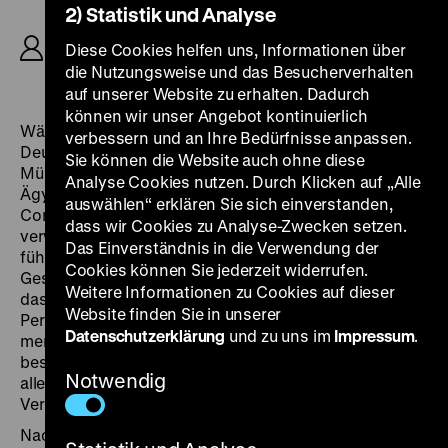
2) Statistik und Analyse
R: Reinhold Schünzel, B: Walter Reisch, K: Carl
Hoffmann, D: Renate Müller, Willy Fritsch,
Diese Cookies helfen uns, Informationen über
Leopoldine Konstantin, Gustav Waldau, 80’
die Nutzungsweise und das Besucherverhalten
auf unserer Website zu erhalten. Dadurch
können wir unser Angebot kontinuierlich
Während die Nationalsozialisten im Januar 1933 in
verbessern und an Ihre Bedürfnisse anpassen.
Deutschland die Macht übernehmen, dreht Renate
Sie können die Website auch ohne diese
Müller mit Schünzel unter Pyramiden und Palmen in
Analyse Cookies nutzen. Durch Klicken auf „Alle
Ägypten. Mit Eleganz und Charme spielt sie die
auswählen“ erklären Sie sich einverstanden,
Comtesse Stefanie von Weidling-Weidling, deren
dass wir Cookies zu Analyse-Zwecken setzen.
verwitweter Vater ihr ein allzu leichtsinniges Leben
Das Einverständnis in die Verwendung der
führt. Ähnlich ergeht es dem amerikanischen
Cookies können Sie jederzeit widerrufen.
Geschäftsmann Tobby Blackwell (Willy Fritsch), nur
Weitere Informationen zu Cookies auf dieser
dass dieser sich um seine verwitwete Mutter sorgt.
Website finden Sie in unserer
Perfekt, denken sich die beiden jungen Leute, und
Datenschutzerklärung
und zu uns im
Impressum
.
merken dabei gar nicht, dass sie ebenso füreinander
bestimmt sind wie die beiden Alten, die ihnen
Notwendig
allerdings zuvorkommen und kurzerhand die
Verlobung ihrer Kinder bekanntgeben.
Nach der Premiere schwärmte der Rezensent der