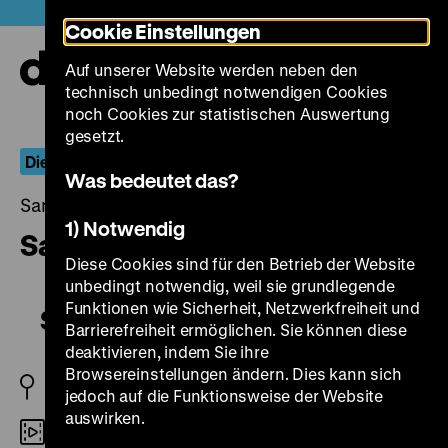
Direkt
Heute +
Cookie Einstellungen
zum
Seiteninhalt
Auf unserer Website werden neben den
springen
Navi
technisch unbedingt notwendigen Cookies
auf-
und
noch Cookies zur statistischen Auswertung
zuk
gesetzt.
Die Ufa
Was bedeutet das?
Samstag, 09. Dezember 2017, 18.30 - 00.00 Uhr
1) Notwendig
Saison in Kairo
Diese Cookies sind für den Betrieb der Website
unbedingt notwendig, weil sie grundlegende
Funktionen wie Sicherheit, Netzwerkfreiheit und
Saison in Kairo
Barrierefreiheit ermöglichen. Sie können diese
deaktivieren, indem Sie ihre
Browsereinstellungen ändern. Dies kann sich
D 1933
jedoch auf die Funktionsweise der Website
auswirken.
35mm