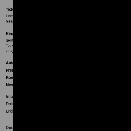
Instagram
Facebook
Letterboxd
Seite
Seite
Seite
Tickets
Eintritt 5 €
Geänderte Preise sind im Programm vermerkt.
Kinokasse
geöffnet 30 Minuten vor Beginn der ersten Vorstellung
Tel. + 49 30 20304-770
zeughauskino@dhm.de
Autor*innen
Presse
Kontakt
Newsletter
Impressum
Datenschutz
Erklärung digitale Barrierefreiheit
Deutsches Historisches Museum