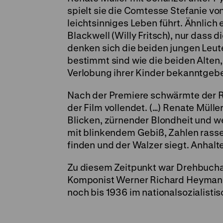
spielt sie die Comtesse Stefanie von
leichtsinniges Leben führt. Ähnli
Blackwell (Willy Fritsch), nur dass 
denken sich die beiden jungen Leut
bestimmt sind wie die beiden Alten
Verlobung ihrer Kinder bekanntgeb
Nach der Premiere schwärmte der 
der Film vollendet. (…) Renate Müller
Blicken, zürnender Blondheit und w
mit blinkendem Gebiß, Zahlen rasseln
finden und der Walzer siegt. Anhalten
Zu diesem Zeitpunkt war Drehbuchau
Komponist Werner Richard Heymann n
noch bis 1936 im nationalsozialisti