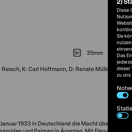
2) St
Diese 
Nutzun
Websit
kontin
Sie kö
nutzen.
einver
35mm
Das Ei
jederz
dieser
 Reisch, K: Carl Hoffmann, D: Renate Müller, Willy F
zu uns
Notw
Stati
 Januar 1933 in Deutschland die Macht übernehmen,
Pyramiden und Palmen in Ägypten. Mit Eleganz und 