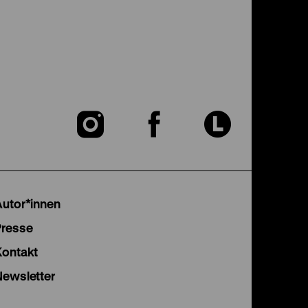
Zu
Zu
Zu
unserer
unserer
unser
Instagram
Facebook
Lette
Autor*innen
Seite
Seite
Seite
Presse
Kontakt
Newsletter