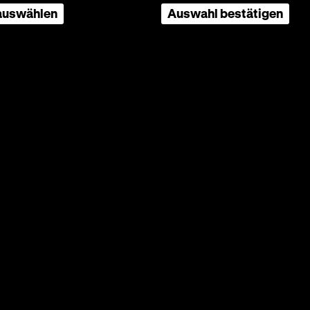
 auswählen
Auswahl bestätigen
allzu
by
,
inander
die
ng ist
langen
edernd,
dlich
r
narier“