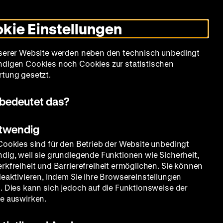
Leichte
Gebärdensprache
Suche
Heute +
Deutsch
Englisch
DHM
Dunklen
De
En
Sprache
Modus
kie Einstellungen
umschalten
Spielplan
Filmreihen
Über uns
serer Website werden neben den technisch unbedingt
digen Cookies noch Cookies zur statistischen
tung gesetzt.
bedeutet das?
otwendig
Cookies sind für den Betrieb der Website unbedingt
dig, weil sie grundlegende Funktionen wie Sicherheit,
rkfreiheit und Barrierefreiheit ermöglichen. Sie können
deaktivieren, indem Sie ihre Browsereinstellungen
. Dies kann sich jedoch auf die Funktionsweise der
e auswirken.