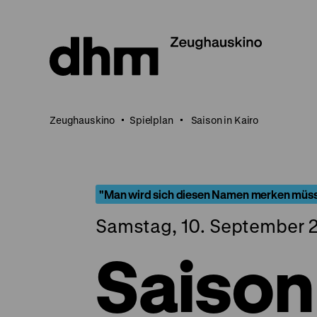
Direkt
zum
Seiteninhalt
springen
Zeughauskino
Spielplan
Saison in Kairo
"Man wird sich diesen Namen merken müss
Samstag, 10. September 2
Saison 