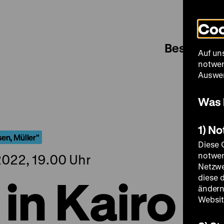
Coo
Besuch
Auf un
notwen
Auswer
Was 
1) N
en, Müller"
Diese 
notwen
022, 19.00 Uhr
Netzwe
in Kairo
diese 
ändern
Websit