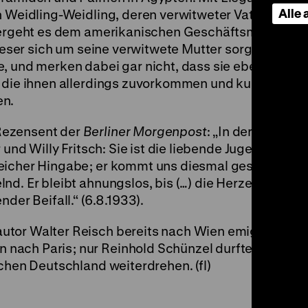
Alle
 Weidling-Weidling, deren verwitweter Vater ihr ein 
ch ergeht es dem amerikanischen Geschäftsmann Tob
dieser sich um seine verwitwete Mutter sorgt. Perfekt
e, und merken dabei gar nicht, dass sie ebenso füre
, die ihnen allerdings zuvorkommen und kurzerhand 
en.
Rezensent der
Berliner Morgenpost
: „In der Besetzu
 und Willy Fritsch: Sie ist die liebende Jugend, mit 
eicher Hingabe; er kommt uns diesmal geschäftig f
d. Er bleibt ahnungslos, bis (…) die Herzen sich en
der Beifall.“ (6.8.1933).
tor Walter Reisch bereits nach Wien emigriert, de
ach Paris; nur Reinhold Schünzel durfte als „Ehre
schen Deutschland weiterdrehen. (fl)