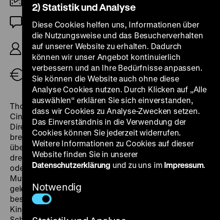
DCP
2) Statistik und Analyse
OmeU
Diese Cookies helfen uns, Informationen über
die Nutzungsweise und das Besucherverhalten
R: Wang Bing, K: Wang Bing, Huang Wenhai, Lei
auf unserer Website zu erhalten. Dadurch
Peifeng, 153’
können wir unser Angebot kontinuierlich
verbessern und an Ihre Bedürfnisse anpassen.
Tickets
Sie können die Website auch ohne diese
Analyse Cookies nutzen. Durch Klicken auf „Alle
auswählen“ erklären Sie sich einverstanden,
Thom Andersen schrieb in der Frühlingsausgabe der
dass wir Cookies zu Analyse-Zwecken setzen.
Cinema-Scope 2013, dass in jeder Einstellung dieser
Das Einverständnis in die Verwendung der
Direct-Cinema-Großtat von Wang Bing, ein Feuer
Cookies können Sie jederzeit widerrufen.
brenne. Man kann ihm nur beipflichten. 3200 Meter
Weitere Informationen zu Cookies auf dieser
über dem Meeresspiegel begleitet der Filmemacher
Website finden Sie in unserer
drei Schwestern zwischen 4 und 10 Jahren, die mehr
Datenschutzerklärung
und zu uns im
Impressum
.
oder weniger allein zurechtkommen müssen. Die
Mutter ist abgehauen, der Vater taucht nur
Notwendig
gelegentlich aus der Stadt auf und die Tante
beschränkt sich auf das Nötigste in ihrer Fürsorge. Die
Kinder kümmern sich um Ziegen, Schafe und
Schweine, waschen Kartoffeln, sammeln Feuerholz