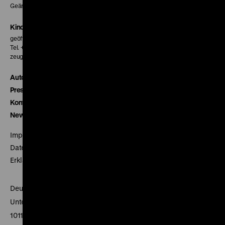
Geänderte Preise sind im Programm vermerkt.
Kinokasse
geöffnet 30 Minuten vor Beginn der ersten Vorstellung
Tel. + 49 30 20304-770
zeughauskino@dhm.de
Autor*innen
Presse
Kontakt
Newsletter
Impressum
Datenschutz
Erklärung digitale Barrierefreiheit
Deutsches Historisches Museum
Unter den Linden 2
10117 Berlin