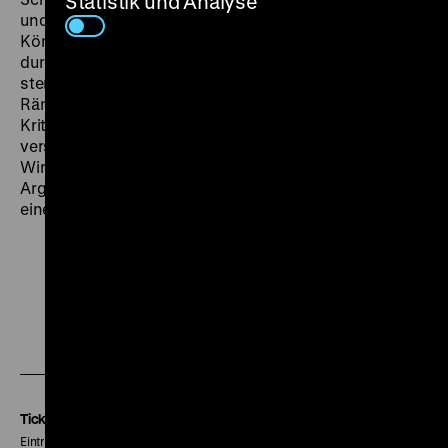
Statistik und Analyse
und Dung. Yingying, die älteste Schwester, wird zur
Königin dieser unwirtlichen Welt. Sie fesselt den Blick
durch ihr ganz eigenes Feuer, das sich gegen die Kälte
stemmt. Was die Handkamera hier von den äußersten
Rändern der Gesellschaft einfängt, darf als offene
Kritik an der Illusion des Wirtschaftsbooms Chinas
verstanden werden. Wang Bing zeigt einmal mehr die
Wirklichkeit dessen, was man sonst nur als politisches
Argument wahrnimmt. Mehr noch ist
Sān Zǐm
è
i
aber
eine Lektion in filmischer Empathie und Offenheit. (ph)
Zu
Zu
Zu
unserer
unserer
unserer
Instagram
Facebook
Letterboxd
Seite
Seite
Seite
Tickets
Eintritt 5 €