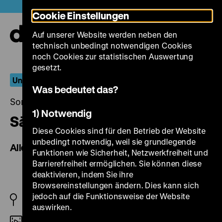
Direkt
Heute +
Cookie Einstellungen
zum
Seiteninhalt
Auf unserer Website werden neben den
springen
Navi
technisch unbedingt notwendigen Cookies
auf-
und
noch Cookies zur statistischen Auswertung
zuk
gesetzt.
Unser täglich Brot
Was bedeutet das?
Sonntag, 06. März 2022, 19.30 Uhr
1) Notwendig
Sān Zǐmèi
Diese Cookies sind für den Betrieb der Website
unbedingt notwendig, weil sie grundlegende
Allein in den Bergen von Yunnan
Funktionen wie Sicherheit, Netzwerkfreiheit und
Barrierefreiheit ermöglichen. Sie können diese
deaktivieren, indem Sie ihre
Browsereinstellungen ändern. Dies kann sich
jedoch auf die Funktionsweise der Website
FR/HK 2012
auswirken.